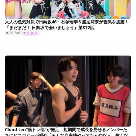
大人の色気対決で日向坂46・石塚瑶季＆渡辺莉奈が色気を披露！
『まだまだ！ 日向坂で会いましょう』第372話
2026/8/6
エンタメ
Cloud ten“筋トレ部”が発足 短期間で成長を見せるメンバーた
ちにヒコロヒーが感心「みんな自主練やってたんやなぁ。偉くな