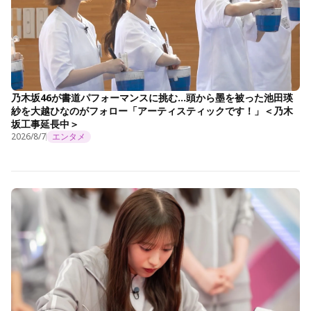
乃木坂46が書道パフォーマンスに挑む…頭から墨を被った池田瑛
紗を大越ひなのがフォロー「アーティスティックです！」＜乃木
坂工事延長中＞
2026/8/7
エンタメ