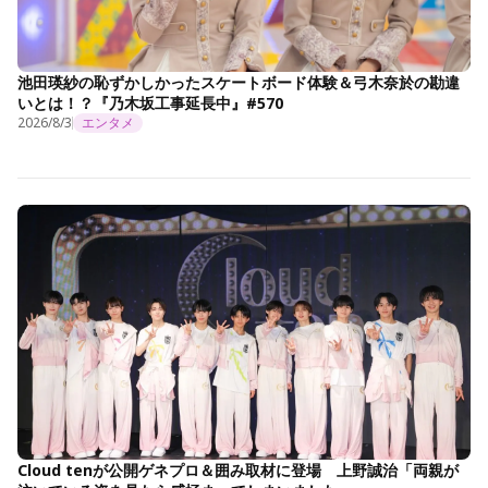
池田瑛紗の恥ずかしかったスケートボード体験＆弓木奈於の勘違
いとは！？『乃木坂工事延長中』#570
2026/8/3
エンタメ
Cloud tenが公開ゲネプロ＆囲み取材に登場 上野誠治「両親が