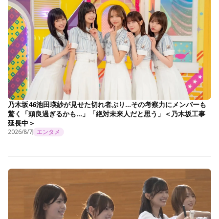
乃木坂46池田瑛紗が見せた切れ者ぶり…その考察力にメンバーも
驚く「頭良過ぎるかも…」「絶対未来人だと思う」＜乃木坂工事
延長中＞
2026/8/7
エンタメ