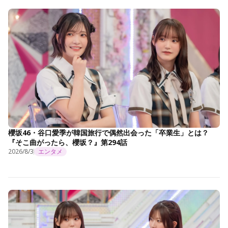
櫻坂46・谷口愛季が韓国旅行で偶然出会った「卒業生」とは？
『そこ曲がったら、櫻坂？』第294話
2026/8/3
エンタメ