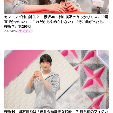
カンニング村山誕生？！ 櫻坂46・村山美羽のうっかりミスに「素
直でかわいい」「これだからやめられない」『そこ曲がったら、
櫻坂？』第295話
2026/8/6
エンタメ
櫻坂46・田村保乃は「体育会系爆美女代表」？ 持ち前のフィジカ