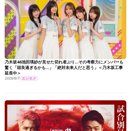
乃木坂46池田瑛紗が見せた切れ者ぶり…その考察力にメンバーも
驚く「頭良過ぎるかも…」「絶対未来人だと思う」＜乃木坂工事
延長中＞
2026/8/7
エンタメ