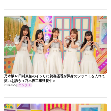
乃木坂46田村真佑のイジりに賀喜遥香が渾身のツッコミを入れて
笑いを誘う＜乃木坂工事延長中＞
2026/8/7
エンタメ