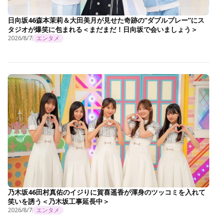
日向坂46森本茉莉＆大田美月が見せた奇跡の“ダブルプレー”にス
タジオが爆笑に包まれる＜まだまだ！日向坂で会いましょう＞
2026/8/7
エンタメ
乃木坂46田村真佑のイジりに賀喜遥香が渾身のツッコミを入れて
笑いを誘う＜乃木坂工事延長中＞
2026/8/7
エンタメ