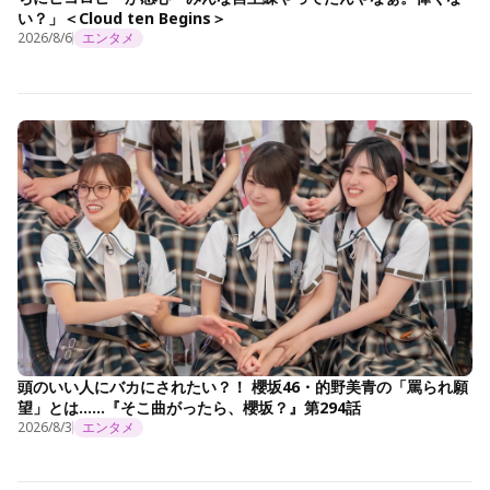
い？」＜Cloud ten Begins＞
2026/8/6
エンタメ
頭のいい人にバカにされたい？！ 櫻坂46・的野美青の「罵られ願
望」とは……『そこ曲がったら、櫻坂？』第294話
2026/8/3
エンタメ