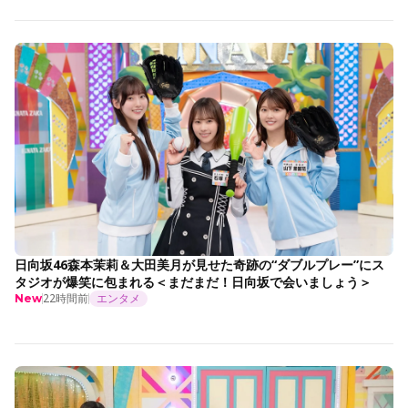
日向坂46森本茉莉＆大田美月が見せた奇跡の“ダブルプレー”にス
タジオが爆笑に包まれる＜まだまだ！日向坂で会いましょう＞
22時間前
エンタメ
New