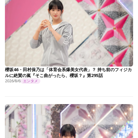
櫻坂46・田村保乃は「体育会系爆美女代表」？ 持ち前のフィジカ
ルに絶賛の嵐『そこ曲がったら、櫻坂？』第295話
2026/8/6
エンタメ