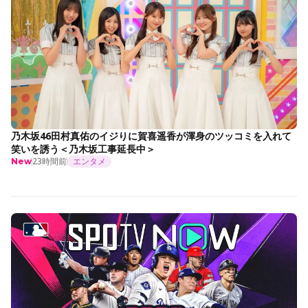
乃木坂46田村真佑のイジりに賀喜遥香が渾身のツッコミを入れて
笑いを誘う＜乃木坂工事延長中＞
23時間前
エンタメ
New