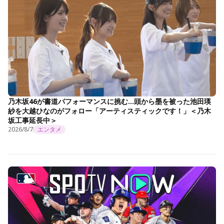
乃木坂46が書道パフォーマンスに挑む…頭から墨を被った池田瑛
紗を大越ひなのがフォロー「アーティスティックです！」＜乃木
坂工事延長中＞
2026/8/7
エンタメ