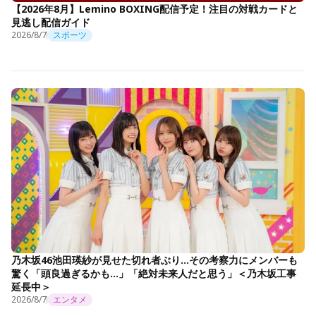
【2026年8月】Lemino BOXING配信予定！注目の対戦カードと
見逃し配信ガイド
2026/8/7
スポーツ
乃木坂46池田瑛紗が見せた切れ者ぶり…その考察力にメンバーも
驚く「頭良過ぎるかも…」「絶対未来人だと思う」＜乃木坂工事
延長中＞
2026/8/7
エンタメ