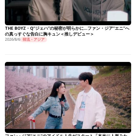
THE BOYZ・Q“ジェハ”の秘密が明らかに…ファン・ジア“エニ”へ
の真っすぐな告白に胸キュン＜推しデビュー＞
2026/8/6
韓流・アジア
ファン・ジア“エニ”のアイドル人生がスタート「本当に人形みた