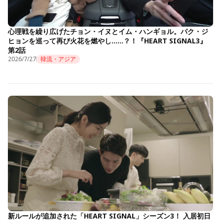
心理戦を繰り広げたチョン・イヌとイム・ハンギョル。パク・ジ
ヒョンを巡って再び火花を燃やし……？！『HEART SIGNAL3』
第2話
2026/7/27
韓流・アジア
新ルールが追加された「HEART SIGNAL」シーズン3！ 入居初日