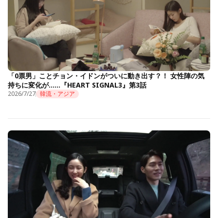
「0票男」ことチョン・イドンがついに動き出す？！ 女性陣の気
持ちに変化が……『HEART SIGNAL3』第3話
2026/7/27
韓流・アジア