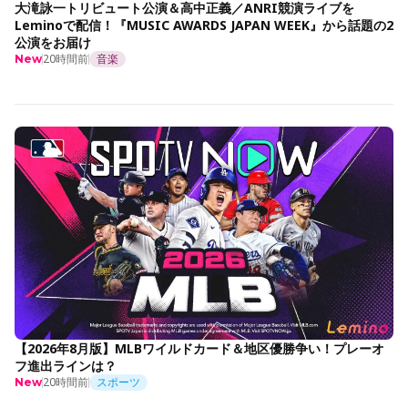
大滝詠一トリビュート公演＆高中正義／ANRI競演ライブを
Leminoで配信！『MUSIC AWARDS JAPAN WEEK』から話題の2
公演をお届け
20時間前
音楽
New
【2026年8月版】MLBワイルドカード＆地区優勝争い！プレーオ
フ進出ラインは？
20時間前
スポーツ
New