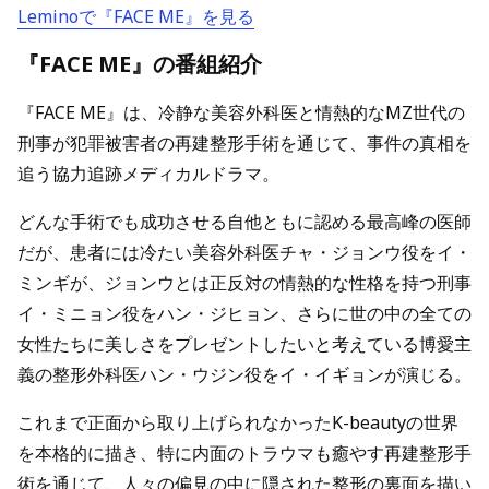
Leminoで『FACE ME』を見る
『FACE ME』の番組紹介
『FACE ME』は、冷静な美容外科医と情熱的なMZ世代の
刑事が犯罪被害者の再建整形手術を通じて、事件の真相を
追う協力追跡メディカルドラマ。
どんな手術でも成功させる自他ともに認める最高峰の医師
だが、患者には冷たい美容外科医チャ・ジョンウ役をイ・
ミンギが、ジョンウとは正反対の情熱的な性格を持つ刑事
イ・ミニョン役をハン・ジヒョン、さらに世の中の全ての
女性たちに美しさをプレゼントしたいと考えている博愛主
義の整形外科医ハン・ウジン役をイ・イギョンが演じる。
これまで正面から取り上げられなかったK-beautyの世界
を本格的に描き、特に内面のトラウマも癒やす再建整形手
術を通じて、人々の偏見の中に隠された整形の裏面を描い