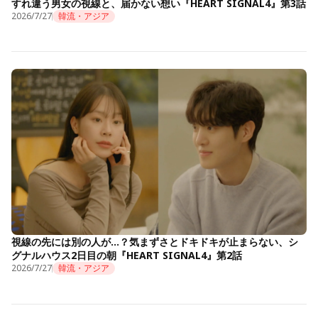
すれ違う男女の視線と、届かない想い『HEART SIGNAL4』第3話
2026/7/27
韓流・アジア
視線の先には別の人が…？気まずさとドキドキが止まらない、シ
グナルハウス2日目の朝『HEART SIGNAL4』第2話
2026/7/27
韓流・アジア