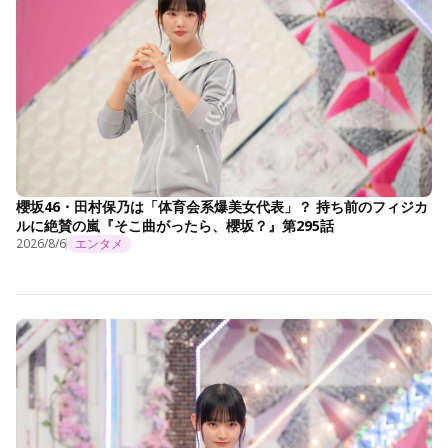
櫻坂46・田村保乃は「体育会系爆美女代表」？ 持ち前のフィジカ
ルに絶賛の嵐『そこ曲がったら、櫻坂？』第295話
2026/8/6
エンタメ