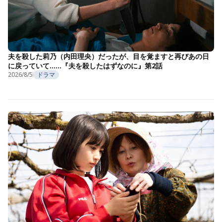
夫を殺した莉乃（内田理央）だったが、目を覚ますと再びあの日
に戻っていて……『夫を殺したはずなのに』第2話
2026/8/5
ドラマ