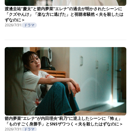
渡邊圭祐“慶太”と箭内夢菜“エレナ”の過去が明かされたシーンに
「クズやんけ」「楽な方に逃げた」と視聴者騒然＜夫を殺したは
ずなのに＞
2026/7/31
ドラマ
箭内夢菜“エレナ”が内田理央“莉乃”に逆上したシーンに「怖ぇ」
「ものすごく身勝手」とSNSザワつく＜夫を殺したはずなのに＞
2026/7/31
ドラマ