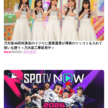
乃木坂46田村真佑のイジりに賀喜遥香が渾身のツッコミを入れて
笑いを誘う＜乃木坂工事延長中＞
9時間前
エンタメ
New