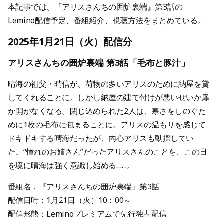
本記事では、『アリスさんちの囲炉裏端』第3話の
Lemino配信予定、番組紹介、視聴方法をまとめている。
2025年1月21日（火）配信分
アリスさんちの囲炉裏端 第3話「毛布と豚汁」
晴海の祖父・晴信が、荷物の多いアリスのために納屋を貸
してくれることに。しかし納屋の建て付けが悪いせいか扉
が開かなくなる。閉じ込められた2人は、寒さをしのぐた
めに1枚の毛布に包まることに。アリスの温もりを感じて
ドキドキする晴海だったが、内心アリスも動揺してい
た。“憧れのお姉さん”だったアリスさんのことを、この日
を境に晴海は強く意識し始める……。
番組名：『アリスさんちの囲炉裏端』第3話
配信日時：1月21日（火）10：00～
配信形態：Leminoプレミアムで先行独占配信