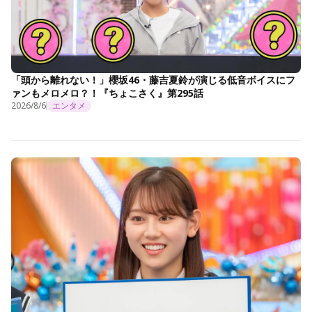
「頭から離れない！」櫻坂46・藤吉夏鈴が演じる低音ボイスにフ
ァンもメロメロ？！『ちょこさく』第295話
2026/8/6
エンタメ