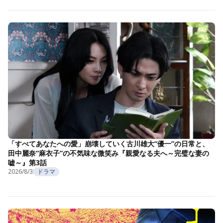
「すべてあなたへの愛」崩壊していく古川雄大“優一”の日常と、
田中麗奈“麻衣子”の不気味な微笑み『親愛なる夫へ～完璧な妻の
嘘～』第3話
2026/8/3
ドラマ