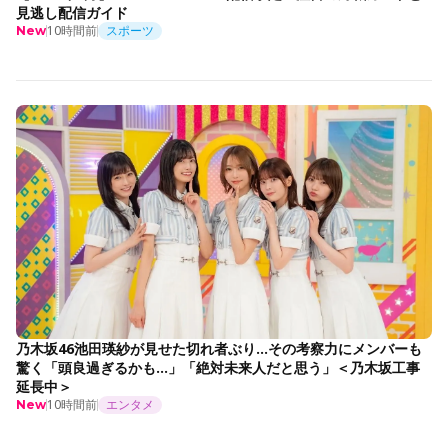
見逃し配信ガイド
10時間前
スポーツ
New
乃木坂46池田瑛紗が見せた切れ者ぶり…その考察力にメンバーも
驚く「頭良過ぎるかも…」「絶対未来人だと思う」＜乃木坂工事
延長中＞
10時間前
エンタメ
New