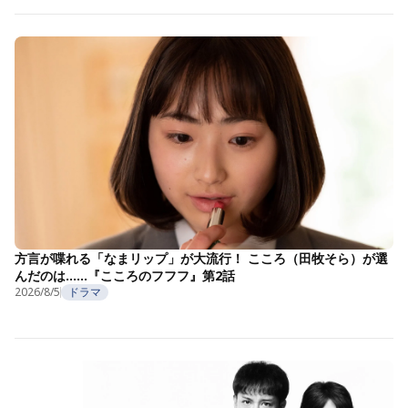
方言が喋れる「なまリップ」が大流行！ こころ（田牧そら）が選
んだのは……『こころのフフフ』第2話
2026/8/5
ドラマ