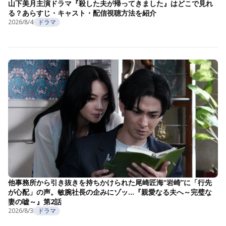
山下美月主演ドラマ『殺した夫が帰ってきました』はどこで見れ
る？あらすじ・キャスト・配信視聴方法を紹介
2026/8/4
ドラマ
他事務所から引き抜きを持ちかけられた尾崎匠海“岩崎”に「行先
が心配」の声。敏腕社長の企みにゾッ…『親愛なる夫へ～完璧な
妻の嘘～』第2話
2026/8/3
ドラマ