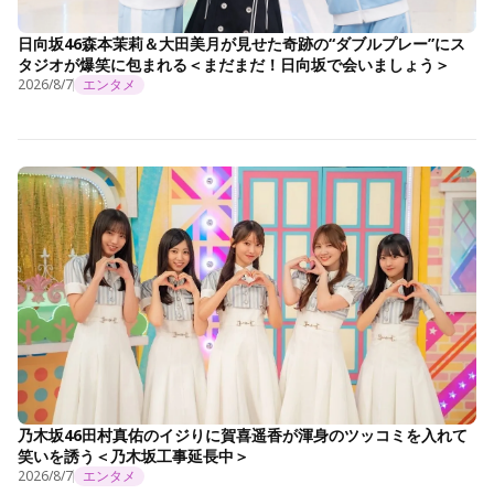
日向坂46森本茉莉＆大田美月が見せた奇跡の“ダブルプレー”にス
タジオが爆笑に包まれる＜まだまだ！日向坂で会いましょう＞
2026/8/7
エンタメ
乃木坂46田村真佑のイジりに賀喜遥香が渾身のツッコミを入れて
笑いを誘う＜乃木坂工事延長中＞
2026/8/7
エンタメ