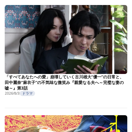
「すべてあなたへの愛」崩壊していく古川雄大“優一”の日常と、
田中麗奈“麻衣子”の不気味な微笑み『親愛なる夫へ～完璧な妻の
嘘～』第3話
2026/8/3
ドラマ