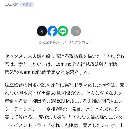
2025/2/1
ドラマ
この記事をシェア
リンクをコピー
セックスレス夫婦が繰り広げる攻防戦を描いた『それでも
俺は、妻としたい』は、Leminoで先行見放題独占配信。
第5話のLemino配信予定などを紹介する。
足立監督の同名小説を原作に実写ドラマ化した同作は、売
れない脚本家・柳田豪太(⾵間俊介)と、そんなダメな夫を
罵倒する妻・柳田チカ(MEGUMI)による夫婦の“性”活エン
ターテインメント。令和7年の⼀発⽬、とことん呆れて、
笑って泣ける……究極の夫婦愛︕ そんな夫婦の痛快エンタ
ーテイメントドラマ『それでも俺は、妻としたい』が、1