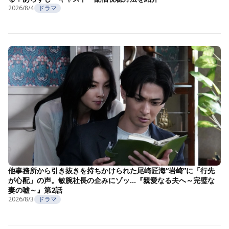
2026/8/4
ドラマ
他事務所から引き抜きを持ちかけられた尾崎匠海“岩崎”に「行先
が心配」の声。敏腕社長の企みにゾッ…『親愛なる夫へ～完璧な
妻の嘘～』第2話
2026/8/3
ドラマ