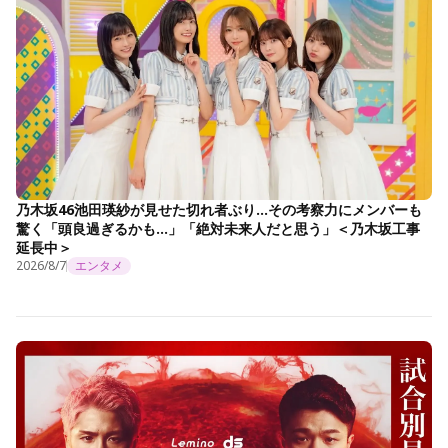
乃木坂46池田瑛紗が見せた切れ者ぶり…その考察力にメンバーも
驚く「頭良過ぎるかも…」「絶対未来人だと思う」＜乃木坂工事
延長中＞
2026/8/7
エンタメ