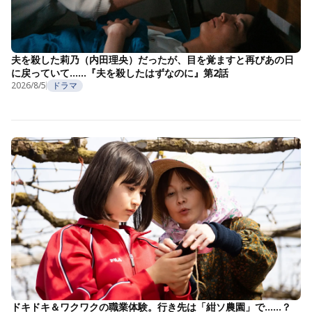
夫を殺した莉乃（内田理央）だったが、目を覚ますと再びあの日
に戻っていて……『夫を殺したはずなのに』第2話
2026/8/5
ドラマ
ドキドキ＆ワクワクの職業体験。行き先は「紺ソ農園」で……？