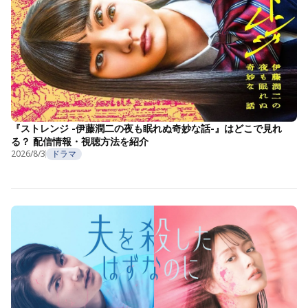
『ストレンジ -伊藤潤二の夜も眠れぬ奇妙な話-』はどこで見れ
る？ 配信情報・視聴方法を紹介
2026/8/3
ドラマ