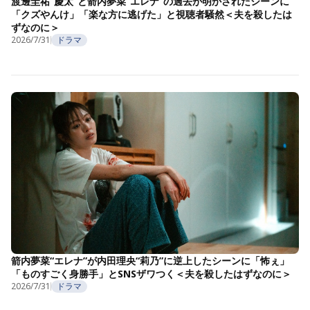
渡邊圭祐“慶太”と箭内夢菜“エレナ”の過去が明かされたシーンに
「クズやんけ」「楽な方に逃げた」と視聴者騒然＜夫を殺したは
ずなのに＞
2026/7/31
ドラマ
箭内夢菜“エレナ”が内田理央“莉乃”に逆上したシーンに「怖ぇ」
「ものすごく身勝手」とSNSザワつく＜夫を殺したはずなのに＞
2026/7/31
ドラマ