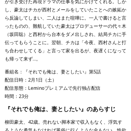
が引き受けた再現ドラマの仕事を気にかけてくれる。しか
し、豪太はチカが西村とメールをしていたことへの嫉妬か
ら反論してしまい、二人はまた喧嘩に。一人で書けると言
ったものの、難航していた豪太はプロデューサーの代々木
（坂田聡）と西村から台本をダメ出しされ、結局チカに手
伝ってもらうことに。翌朝、チカは「今夜、西村さんと打
ち合わせしてくる」と言って家を出るが、夜遅くになって
も帰って来ず…。
番組名：『それでも俺は、妻としたい』第5話
配信日時：2月1日（土）
配信形態：Leminoプレミアムで先行独占配信
時間：23分
『それでも俺は、妻としたい』のあらすじ
柳田豪太、42歳。売れない脚本家で収入もなく、浮気す
るような勇気もなければ風俗に行くような金もない。性欲