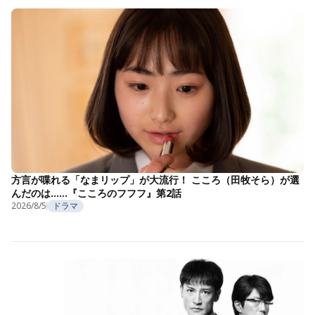
方言が喋れる「なまリップ」が大流行！ こころ（田牧そら）が選
んだのは……『こころのフフフ』第2話
2026/8/5
ドラマ