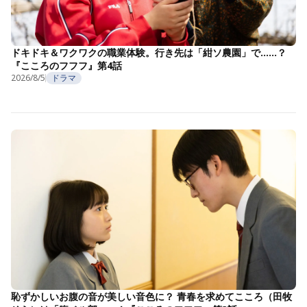
ドキドキ＆ワクワクの職業体験。行き先は「紺ソ農園」で……？
『こころのフフフ』第4話
2026/8/5
ドラマ
恥ずかしいお腹の音が美しい音色に？ 青春を求めてこころ（田牧