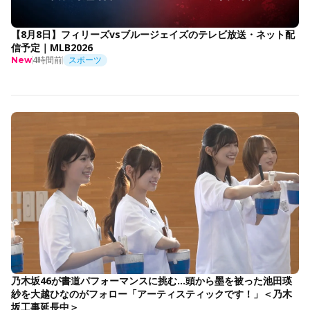
【8月8日】フィリーズvsブルージェイズのテレビ放送・ネット配
信予定｜MLB2026
4時間前
スポーツ
New
乃木坂46が書道パフォーマンスに挑む…頭から墨を被った池田瑛
紗を大越ひなのがフォロー「アーティスティックです！」＜乃木
坂工事延長中＞