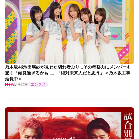
乃木坂46池田瑛紗が見せた切れ者ぶり…その考察力にメンバーも
驚く「頭良過ぎるかも…」「絶対未来人だと思う」＜乃木坂工事
延長中＞
3時間前
エンタメ
New