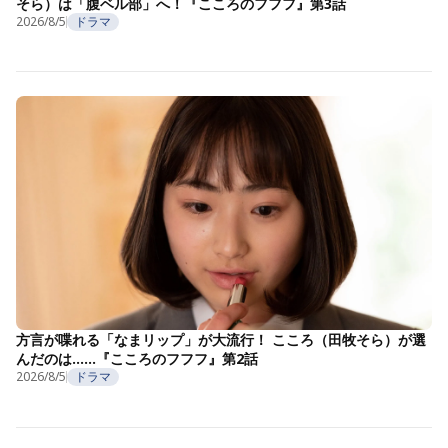
そら）は「腹ベル部」へ！『こころのフフフ』第3話
2026/8/5
ドラマ
方言が喋れる「なまリップ」が大流行！ こころ（田牧そら）が選
んだのは……『こころのフフフ』第2話
2026/8/5
ドラマ