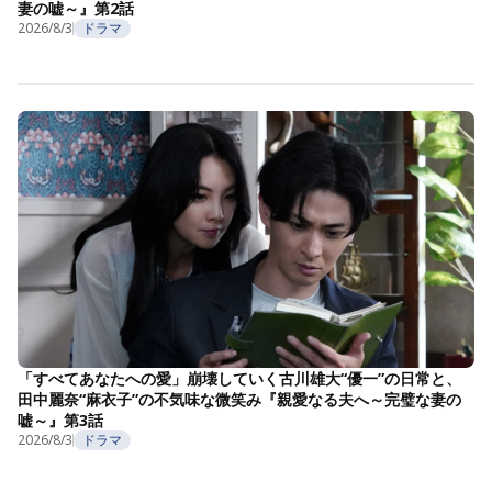
妻の嘘～』第2話
2026/8/3
ドラマ
「すべてあなたへの愛」崩壊していく古川雄大“優一”の日常と、
田中麗奈“麻衣子”の不気味な微笑み『親愛なる夫へ～完璧な妻の
嘘～』第3話
2026/8/3
ドラマ