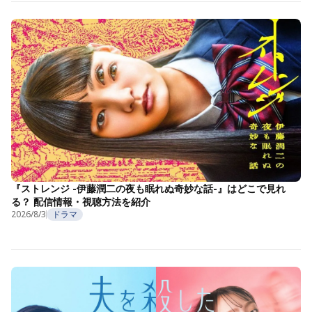
『ストレンジ -伊藤潤二の夜も眠れぬ奇妙な話-』はどこで見れ
る？ 配信情報・視聴方法を紹介
2026/8/3
ドラマ