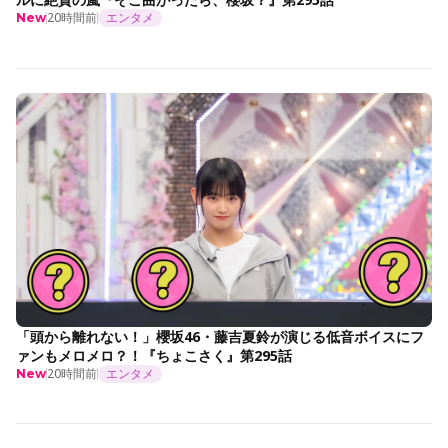
20時間前
エンタメ
New
「頭から離れない！」櫻坂46・藤吉夏鈴が演じる低音ボイスにフ
ァンもメロメロ？！『ちょこさく』第295話
20時間前
エンタメ
New