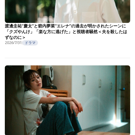
渡邊圭祐“慶太”と箭内夢菜“エレナ”の過去が明かされたシーンに
「クズやんけ」「楽な方に逃げた」と視聴者騒然＜夫を殺したは
ずなのに＞
2026/7/31
ドラマ