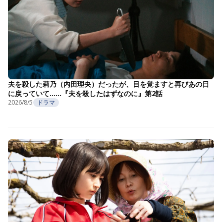
夫を殺した莉乃（内田理央）だったが、目を覚ますと再びあの日
に戻っていて……『夫を殺したはずなのに』第2話
2026/8/5
ドラマ