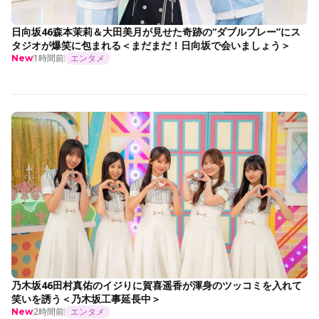
日向坂46森本茉莉＆大田美月が見せた奇跡の“ダブルプレー”にス
タジオが爆笑に包まれる＜まだまだ！日向坂で会いましょう＞
1時間前
エンタメ
New
乃木坂46田村真佑のイジりに賀喜遥香が渾身のツッコミを入れて
笑いを誘う＜乃木坂工事延長中＞
2時間前
エンタメ
New