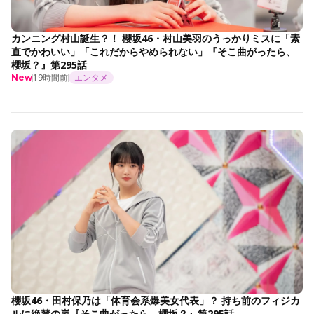
カンニング村山誕生？！ 櫻坂46・村山美羽のうっかりミスに「素
直でかわいい」「これだからやめられない」『そこ曲がったら、
櫻坂？』第295話
19時間前
エンタメ
New
櫻坂46・田村保乃は「体育会系爆美女代表」？ 持ち前のフィジカ
ルに絶賛の嵐『そこ曲がったら、櫻坂？』第295話