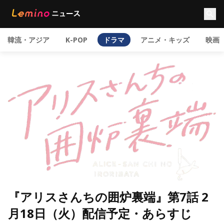
韓流・アジア
K-POP
ドラマ
アニメ・キッズ
映画
『アリスさんちの囲炉裏端』第7話 2
月18日（火）配信予定・あらすじ