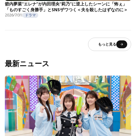
箭内夢菜“エレナ”が内田理央“莉乃”に逆上したシーンに「怖ぇ」
「ものすごく身勝手」とSNSザワつく＜夫を殺したはずなのに＞
2026/7/31
ドラマ
もっと見る
最新ニュース