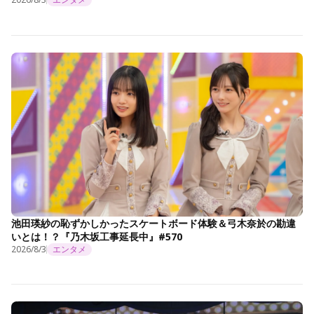
池田瑛紗の恥ずかしかったスケートボード体験＆弓木奈於の勘違
いとは！？『乃木坂工事延長中』#570
2026/8/3
エンタメ