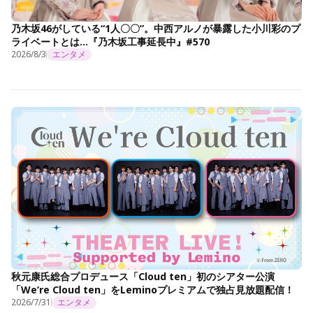
乃木坂46がしている“1人〇〇”。中西アルノが暴露した小川彩のプ
ライベートとは…『乃木坂工事延長中』#570
2026/8/3
エンタメ
秋元康氏総合プロデュース「Cloud ten」初のシアター公演
「We’re Cloud ten」をLeminoプレミアムで独占見放題配信！
2026/7/31
エンタメ