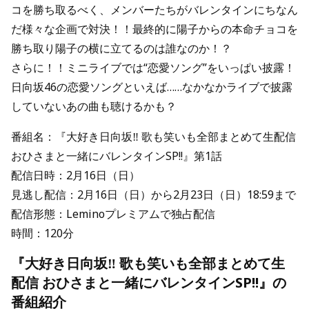
コを勝ち取るべく、メンバーたちがバレンタインにちなん
だ様々な企画で対決！！最終的に陽子からの本命チョコを
勝ち取り陽子の横に立てるのは誰なのか！？
さらに！！ミニライブでは“恋愛ソング”をいっぱい披露！
日向坂46の恋愛ソングといえば……なかなかライブで披露
していないあの曲も聴けるかも？
番組名：『大好き日向坂‼ 歌も笑いも全部まとめて生配信
おひさまと一緒にバレンタインSP!!』第1話
配信日時：2月16日（日）
見逃し配信：2月16日（日）から2月23日（日）18:59まで
配信形態：Leminoプレミアムで独占配信
時間：120分
『大好き日向坂‼ 歌も笑いも全部まとめて生
配信 おひさまと一緒にバレンタインSP!!』の
番組紹介