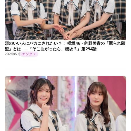
頭のいい人にバカにされたい？！ 櫻坂46・的野美青の「罵られ願
望」とは……『そこ曲がったら、櫻坂？』第294話
2026/8/3
エンタメ