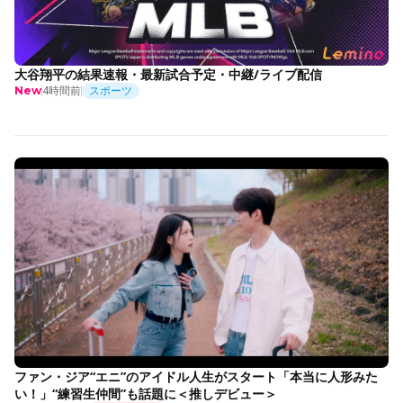
大谷翔平の結果速報・最新試合予定・中継/ライブ配信
4時間前
スポーツ
New
ファン・ジア“エニ”のアイドル人生がスタート「本当に人形みた
い！」“練習生仲間”も話題に＜推しデビュー＞