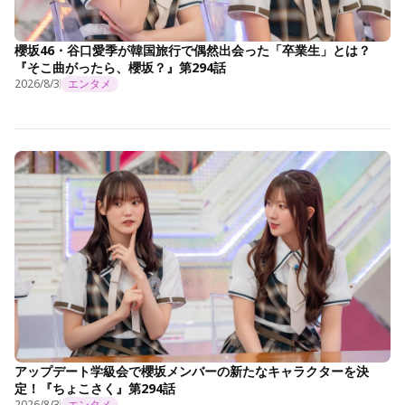
櫻坂46・谷口愛季が韓国旅行で偶然出会った「卒業生」とは？
『そこ曲がったら、櫻坂？』第294話
2026/8/3
エンタメ
アップデート学級会で櫻坂メンバーの新たなキャラクターを決
定！『ちょこさく』第294話
2026/8/3
エンタメ