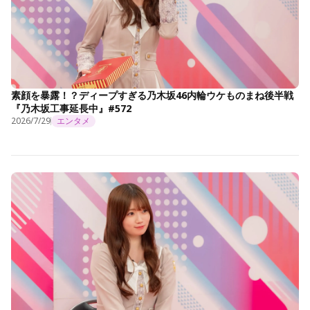
素顔を暴露！？ディープすぎる乃木坂46内輪ウケものまね後半戦
『乃木坂工事延長中』#572
2026/7/29
エンタメ