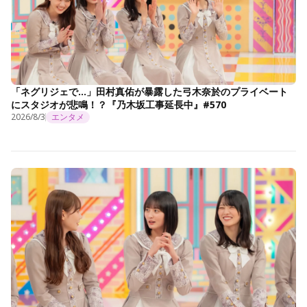
「ネグリジェで…」田村真佑が暴露した弓木奈於のプライベート
にスタジオが悲鳴！？『乃木坂工事延長中』#570
2026/8/3
エンタメ