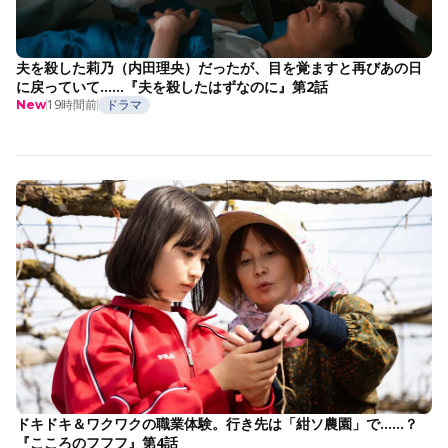
夫を殺した莉乃（内田理央）だったが、目を覚ますと再びあの日
に戻っていて……『夫を殺したはずなのに』第2話
19時間前
ドラマ
New
ドキドキ＆ワクワクの職業体験。行き先は「紺ソ農園」で……？
『こころのフフフ』第4話