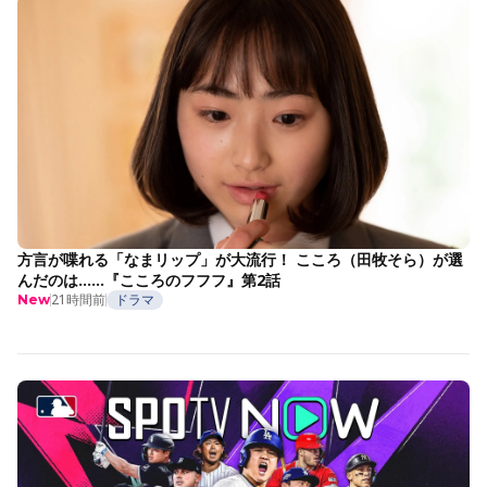
方言が喋れる「なまリップ」が大流行！ こころ（田牧そら）が選
んだのは……『こころのフフフ』第2話
21時間前
ドラマ
New