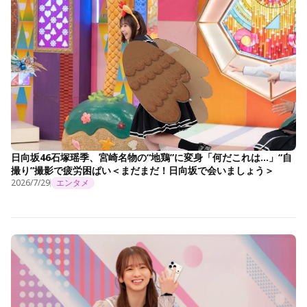
日向坂46石塚瑶季、宮崎名物の“地鶏”に変身「何だこれは…」“自
撮り”撮影で疲労困ぱい＜まだまだ！日向坂で会いましょう＞
2026/7/29
エンタメ