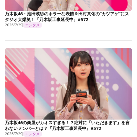
乃木坂46・池田瑛紗のホラーな表情＆田村真佑の“カツアゲ”にス
タジオ大爆笑！『乃木坂工事延長中』#572
2026/7/29
エンタメ
乃木坂46の楽屋がカオスすぎる！？絶対に「いただきます」を言
わないメンバーとは？『乃木坂工事延長中』#572
2026/7/29
エンタメ