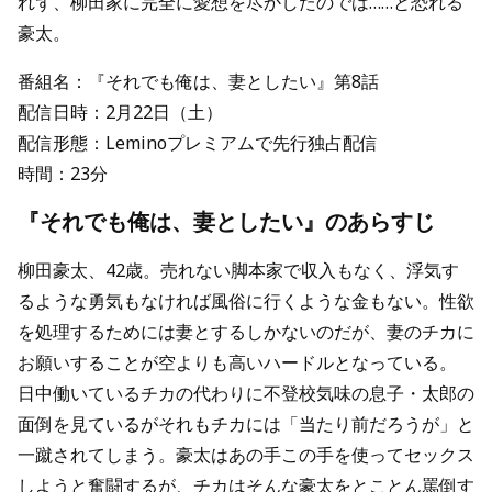
れず、柳田家に完全に愛想を尽かしたのでは……と恐れる
豪太。
番組名：『それでも俺は、妻としたい』第8話
配信日時：2月22日（土）
配信形態：Leminoプレミアムで先行独占配信
時間：23分
『それでも俺は、妻としたい』のあらすじ
柳田豪太、42歳。売れない脚本家で収入もなく、浮気す
るような勇気もなければ風俗に行くような金もない。性欲
を処理するためには妻とするしかないのだが、妻のチカに
お願いすることが空よりも高いハードルとなっている。
日中働いているチカの代わりに不登校気味の息子・太郎の
面倒を見ているがそれもチカには「当たり前だろうが」と
一蹴されてしまう。豪太はあの手この手を使ってセックス
しようと奮闘するが、チカはそんな豪太をとことん罵倒す