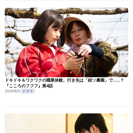
ドキドキ＆ワクワクの職業体験。行き先は「紺ソ農園」で……？
『こころのフフフ』第4話
2026/8/5
ドラマ