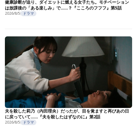
健康診断が迫り、ダイエットに燃える女子たち。モチベーション
は放課後の「ある楽しみ」で……？『こころのフフフ』第5話
2026/8/5
ドラマ
夫を殺した莉乃（内田理央）だったが、目を覚ますと再びあの日
に戻っていて……『夫を殺したはずなのに』第2話
2026/8/5
ドラマ