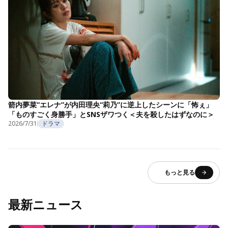
箭内夢菜“エレナ”が内田理央“莉乃”に逆上したシーンに「怖ぇ」
「ものすごく身勝手」とSNSザワつく＜夫を殺したはずなのに＞
2026/7/31
ドラマ
もっと見る
最新ニュース