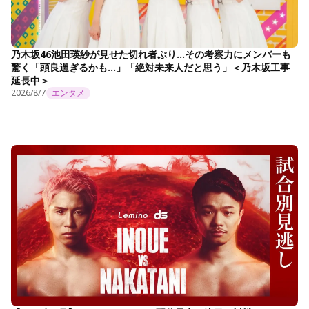
乃木坂46池田瑛紗が見せた切れ者ぶり…その考察力にメンバーも
驚く「頭良過ぎるかも…」「絶対未来人だと思う」＜乃木坂工事
延長中＞
2026/8/7
エンタメ