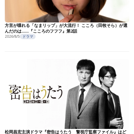
方言が喋れる「なまリップ」が大流行！ こころ（田牧そら）が選
んだのは……『こころのフフフ』第2話
2026/8/5
ドラマ
松岡昌宏主演ドラマ『密告はうたう 警視庁監察ファイル』はど