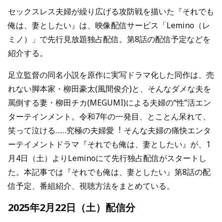
セックスレス夫婦が繰り広げる攻防戦を描いた『それでも
俺は、妻としたい』は、映像配信サービス「Lemino（レ
ミノ）」で先行見放題独占配信。第8話の配信予定などを
紹介する。
足立監督の同名小説を原作に実写ドラマ化した同作は、売
れない脚本家・柳田豪太(⾵間俊介)と、そんなダメな夫を
罵倒する妻・柳田チカ(MEGUMI)による夫婦の“性”活エン
ターテインメント。令和7年の⼀発⽬、とことん呆れて、
笑って泣ける……究極の夫婦愛︕ そんな夫婦の痛快エンタ
ーテイメントドラマ『それでも俺は、妻としたい』が、1
月4日（土）よりLeminoにて先行独占配信がスタートし
た。本記事では『それでも俺は、妻としたい』第8話の配
信予定、番組紹介、視聴方法をまとめている。
2025年2月22日（土）配信分