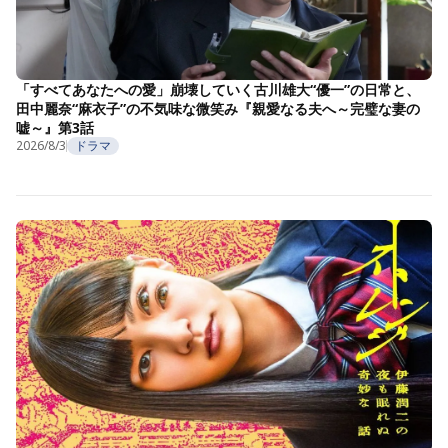
「すべてあなたへの愛」崩壊していく古川雄大“優一”の日常と、
田中麗奈“麻衣子”の不気味な微笑み『親愛なる夫へ～完璧な妻の
嘘～』第3話
2026/8/3
ドラマ