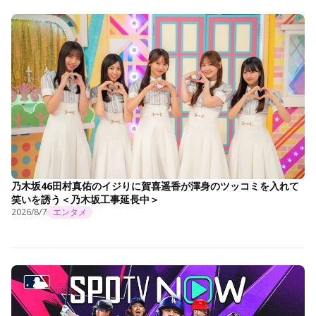
乃木坂46田村真佑のイジりに賀喜遥香が渾身のツッコミを入れて
笑いを誘う＜乃木坂工事延長中＞
2026/8/7
エンタメ