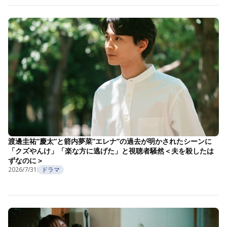
渡邊圭祐“慶太”と箭内夢菜“エレナ”の過去が明かされたシーンに
「クズやんけ」「楽な方に逃げた」と視聴者騒然＜夫を殺したは
ずなのに＞
2026/7/31
ドラマ