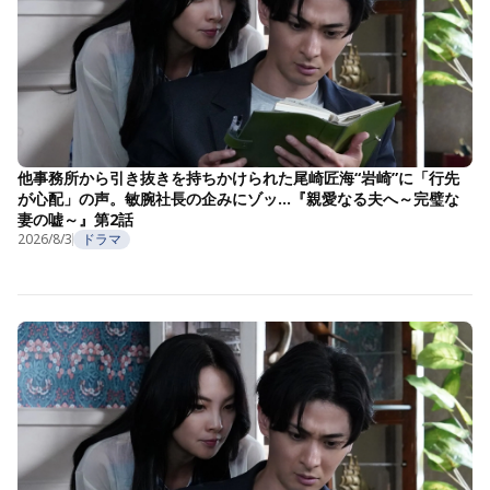
他事務所から引き抜きを持ちかけられた尾崎匠海“岩崎”に「行先
が心配」の声。敏腕社長の企みにゾッ…『親愛なる夫へ～完璧な
妻の嘘～』第2話
2026/8/3
ドラマ