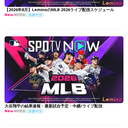
【2026年8月】LeminoのMLB 2026ライブ配信スケジュール
4時間前
スポーツ
New
大谷翔平の結果速報・最新試合予定・中継/ライブ配信
4時間前
スポーツ
New