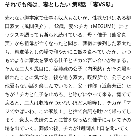
それでも俺は、妻としたい 第8話 「妻VS母」
売れない脚本家で仕事も収入もないが、性欲だけはある柳
田豪太（風間俊介）、42歳。妻のチカ（MEGUMI）にセ
ックスを誘っても断られ続けている。母・佳子（熊谷真
実）から祖母が亡くなったと聞き、葬儀に参列した豪太た
ち。精進落としの場で和やかにご飯を食べていたが、いつ
ものように豪太を褒める佳子とチカの言い合いが始まる。
そんな二人を尻目に、従姉妹の公子（内田慈）がその場を
離れたことに気づき、後を追う豪太。喫煙所で、公子との
他愛もない話を楽しんでいると、父・作郎（近藤芳正）た
ちが「チカと佳子を止めろ」と呼びにやって来る。慌てて
戻ると、二人は収拾がつかないほど大喧嘩し、チカが「マ
ジでやばいわ、この家族！」と捨て台詞を吐いて帰ってし
まう。豪太も夫婦のことに首を突っ込む佳子にキレてその
場を出ていく。葬儀の後、チカが1週間以上口を聞いてく