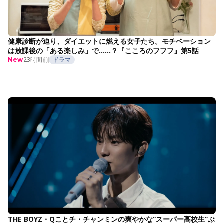
健康診断が迫り、ダイエットに燃える女子たち。モチベーション
は放課後の「ある楽しみ」で……？『こころのフフフ』第5話
23時間前
ドラマ
New
THE BOYZ・Qことチ・チャンミンの爽やかな“スーパー高校生”ぶ