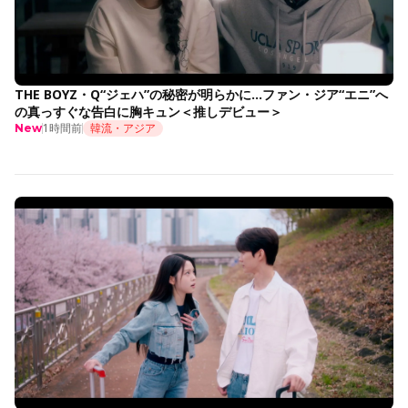
THE BOYZ・Q“ジェハ”の秘密が明らかに…ファン・ジア“エニ”へ
の真っすぐな告白に胸キュン＜推しデビュー＞
1時間前
韓流・アジア
New