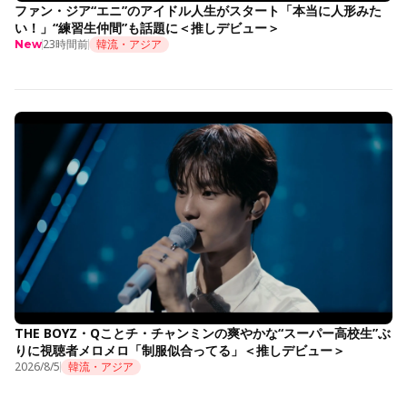
ファン・ジア“エニ”のアイドル人生がスタート「本当に人形みた
い！」“練習生仲間”も話題に＜推しデビュー＞
23時間前
韓流・アジア
New
THE BOYZ・Qことチ・チャンミンの爽やかな“スーパー高校生”ぶ
りに視聴者メロメロ「制服似合ってる」＜推しデビュー＞
2026/8/5
韓流・アジア