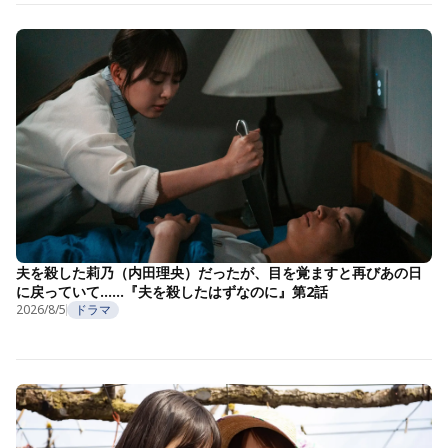
夫を殺した莉乃（内田理央）だったが、目を覚ますと再びあの日
に戻っていて……『夫を殺したはずなのに』第2話
2026/8/5
ドラマ