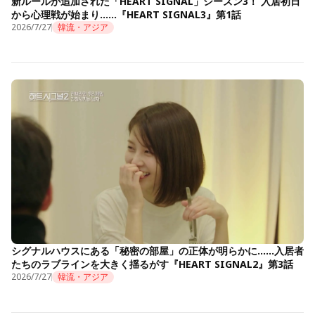
新ルールが追加された「HEART SIGNAL」シーズン3！ 入居初日
から心理戦が始まり……『HEART SIGNAL3』第1話
2026/7/27
韓流・アジア
シグナルハウスにある「秘密の部屋」の正体が明らかに……入居者
たちのラブラインを大きく揺るがす『HEART SIGNAL2』第3話
2026/7/27
韓流・アジア