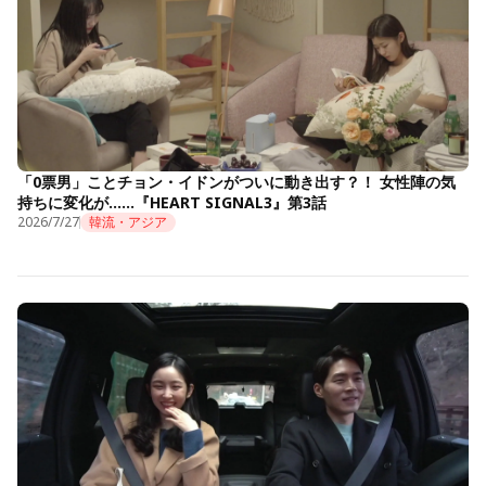
「0票男」ことチョン・イドンがついに動き出す？！ 女性陣の気
持ちに変化が……『HEART SIGNAL3』第3話
2026/7/27
韓流・アジア