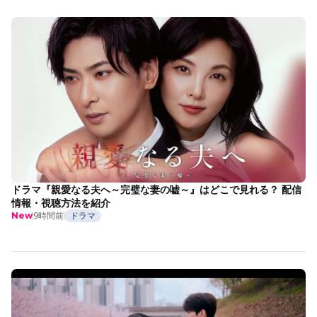
ドラマ『親愛なる夫へ～完璧な妻の嘘～』はどこで見れる？ 配信
情報・視聴方法を紹介
9時間前
ドラマ
New