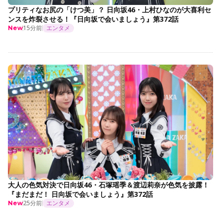
プリティなお尻の「けつ美」？ 日向坂46・上村ひなのが大喜利セ
ンスを炸裂させる！『日向坂で会いましょう』第372話
15分前
エンタメ
New
大人の色気対決で日向坂46・石塚瑶季＆渡辺莉奈が色気を披露！
『まだまだ！ 日向坂で会いましょう』第372話
25分前
エンタメ
New