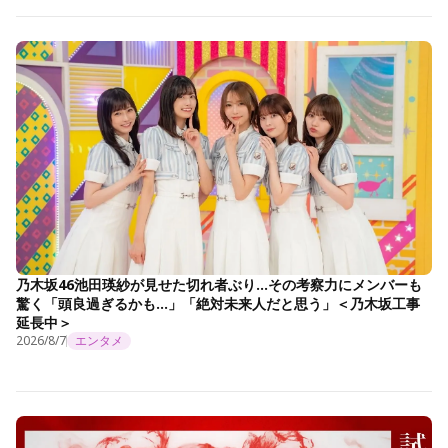
乃木坂46池田瑛紗が見せた切れ者ぶり…その考察力にメンバーも
驚く「頭良過ぎるかも…」「絶対未来人だと思う」＜乃木坂工事
延長中＞
2026/8/7
エンタメ