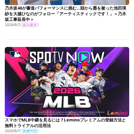
乃木坂46が書道パフォーマンスに挑む…頭から墨を被った池田瑛
紗を大越ひなのがフォロー「アーティスティックです！」＜乃木
坂工事延長中＞
2026/8/7
エンタメ
スマホでMLB中継を見るには？Leminoプレミアムの登録方法と
無料トライアルの活用法
2026/8/7
スポーツ