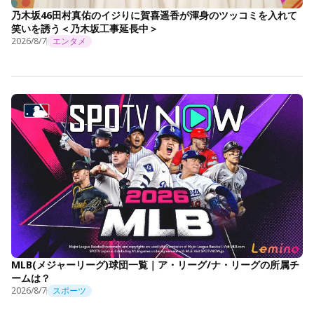
乃木坂46田村真佑のイジりに賀喜遥香が渾身のツッコミを入れて
笑いを誘う＜乃木坂工事延長中＞
2026/8/7
エンタメ
MLB(メジャーリーグ)球団一覧｜ア・リーグ/ナ・リーグの所属チ
ームは？
2026/8/7
スポーツ