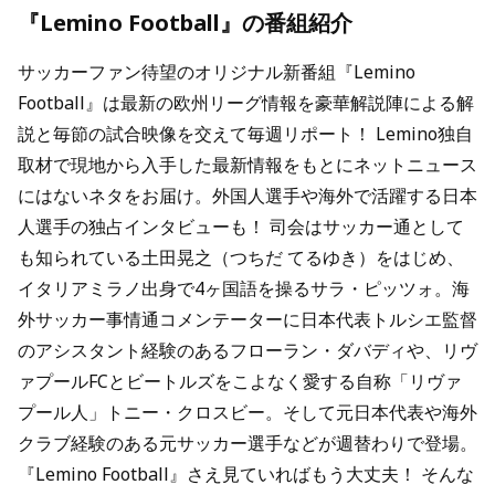
『Lemino Football』の番組紹介
サッカーファン待望のオリジナル新番組『Lemino
Football』は最新の欧州リーグ情報を豪華解説陣による解
説と毎節の試合映像を交えて毎週リポート！ Lemino独自
取材で現地から入手した最新情報をもとにネットニュース
にはないネタをお届け。外国人選手や海外で活躍する日本
人選手の独占インタビューも！ 司会はサッカー通として
も知られている土田晃之（つちだ てるゆき）をはじめ、
イタリアミラノ出身で4ヶ国語を操るサラ・ピッツォ。海
外サッカー事情通コメンテーターに日本代表トルシエ監督
のアシスタント経験のあるフローラン・ダバディや、リヴ
ァプールFCとビートルズをこよなく愛する自称「リヴァ
プール人」トニー・クロスビー。そして元日本代表や海外
クラブ経験のある元サッカー選手などが週替わりで登場。
『Lemino Football』さえ見ていればもう大丈夫！ そんな