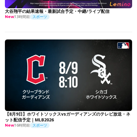
大谷翔平の結果速報・最新試合予定・中継/ライブ配信
13時間前
スポーツ
New
【8月9日】ホワイトソックスvsガーディアンズのテレビ放送・ネ
ット配信予定｜MLB2026
16時間前
スポーツ
New