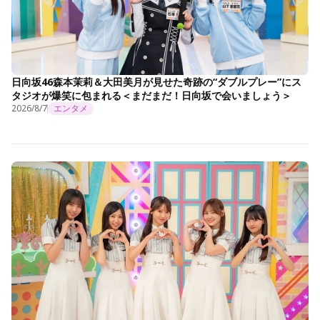
日向坂46森本茉莉＆大田美月が見せた奇跡の“ダブルプレー”にス
タジオが爆笑に包まれる＜まだまだ！日向坂で会いましょう＞
2026/8/7
エンタメ