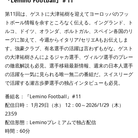
『Lemino Football』＃11
第11回は、ゲストに大津祐樹を迎えてヨーロッパのフッ
トボール情報を余すところなく伝える。イングランド、ト
ルコ、ドイツ、オランダ、ポルトガル、スペイン各国のリ
ーグに加えて、今週からイタリア/セリエAもお伝えしま
す。強豪クラブ、有名選手の活躍は言わずもがな。ゲスト
の大津祐樹さんによるジャカ選手、ヴィルツ選手のプレー
の徹底解説も必見。選手移籍最新情報、週末の日本人選手
の活躍を一気に見られる唯一無二の番組だ。スイスリーグ
で活躍する瀬古歩夢選手の独占インタビューも必見。
番組名：『Lemino Football』#11
配信日時： 1月29日（水） 12：00～2026/1/29（木）
23:59
配信形態：Leminoプレミアムで独占配信
時間：60分