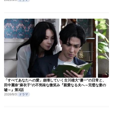
「すべてあなたへの愛」崩壊していく古川雄大“優一”の日常と、
田中麗奈“麻衣子”の不気味な微笑み『親愛なる夫へ～完璧な妻の
嘘～』第3話
2026/8/3
ドラマ