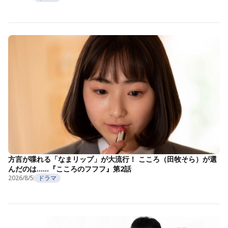
方言が喋れる「なまリップ」が大流行！ こころ（田牧そら）が選
んだのは……『こころのフフフ』第2話
2026/8/5
ドラマ