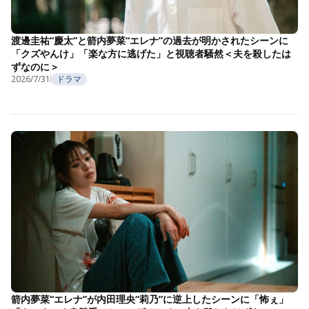
渡邊圭祐“慶太”と箭内夢菜“エレナ”の過去が明かされたシーンに
「クズやんけ」「楽な方に逃げた」と視聴者騒然＜夫を殺したは
ずなのに＞
2026/7/31
ドラマ
箭内夢菜“エレナ”が内田理央“莉乃”に逆上したシーンに「怖ぇ」