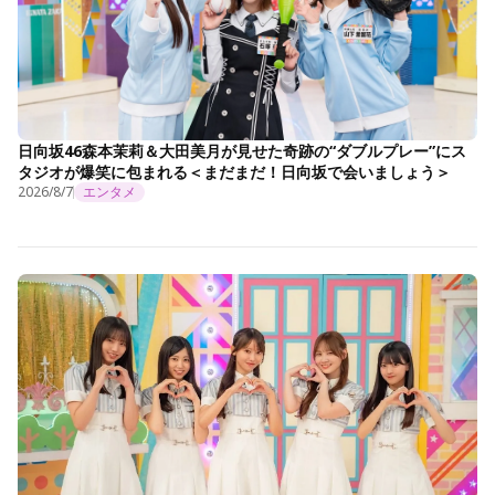
日向坂46森本茉莉＆大田美月が見せた奇跡の“ダブルプレー”にス
タジオが爆笑に包まれる＜まだまだ！日向坂で会いましょう＞
2026/8/7
エンタメ