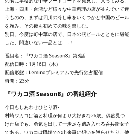
の隣に本格的な中華フードコートを発見し、入ってみる。
上海・四川・台湾など様々な中華料理の店が並んでいて迷
うものの、まずは四川の冷し串をいくつかと中国のビール
を頼み、その後も初めての味を楽しむ。
別日、今度は町中華の店で、日本の瓶ビールとともに堪能
した、間違いない一品とは……！
番組名：『ワカコ酒 Season8』第3話
配信日時：1月16日（木）
配信形態：Leminoプレミアムで先行独占配信
時間：23分
『ワカコ酒 Season8』の番組紹介
今日もしあわせひとり酒-
村崎ワカコは酒と料理が何より大好きな26歳。偶然見つ
けた店でも、勇気を出して一歩足を踏み入れる呑兵衛女子
である。ワカコは職場での出来事に想いを巡らせたり、他