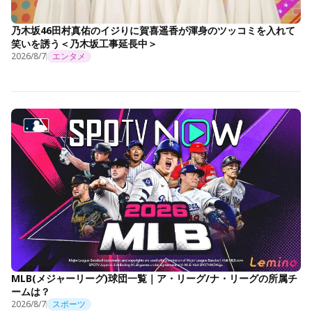
乃木坂46田村真佑のイジりに賀喜遥香が渾身のツッコミを入れて
笑いを誘う＜乃木坂工事延長中＞
2026/8/7
エンタメ
MLB(メジャーリーグ)球団一覧｜ア・リーグ/ナ・リーグの所属チ
ームは？
2026/8/7
スポーツ