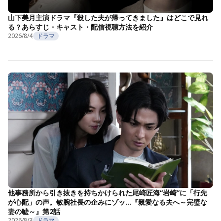
山下美月主演ドラマ『殺した夫が帰ってきました』はどこで見れ
る？あらすじ・キャスト・配信視聴方法を紹介
2026/8/4
ドラマ
他事務所から引き抜きを持ちかけられた尾崎匠海“岩崎”に「行先
が心配」の声。敏腕社長の企みにゾッ…『親愛なる夫へ～完璧な
妻の嘘～』第2話
2026/8/3
ドラマ