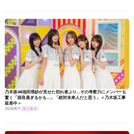
乃木坂46池田瑛紗が見せた切れ者ぶり…その考察力にメンバーも
驚く「頭良過ぎるかも…」「絶対未来人だと思う」＜乃木坂工事
延長中＞
2026/8/7
エンタメ