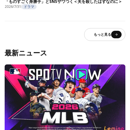
「ものすごく身勝手」とSNSザワつく＜夫を殺したはずなのに＞
2026/7/31
ドラマ
もっと見る
最新ニュース