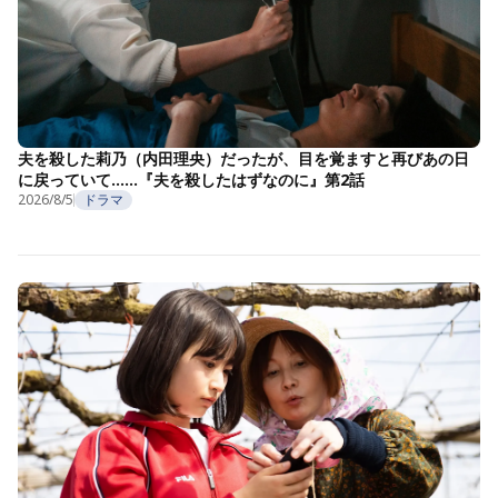
夫を殺した莉乃（内田理央）だったが、目を覚ますと再びあの日
に戻っていて……『夫を殺したはずなのに』第2話
2026/8/5
ドラマ