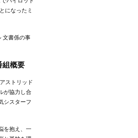
スでパイロット
ことになったミ
 文書係の事
番組概要
なアストリッド
ルが協力し合
気シスターフ
悩を抱え、一