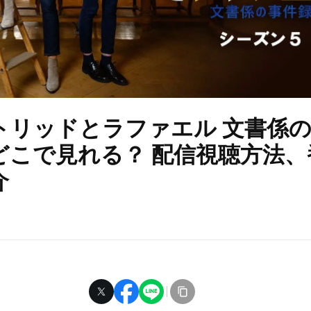
トリッドとラファエル 文書係
どこで見れる？ 配信視聴方法、
介