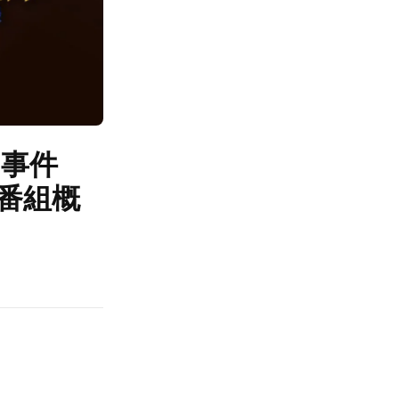
の事件
番組概