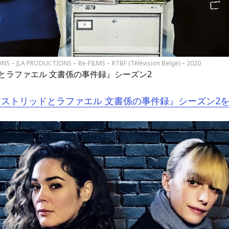
NS – JLA PRODUCTIONS – Be-FILMS – RTBF (Télévision Belge) – 2020
とラファエル 文書係の事件録』シーズン2
『アストリッドとラファエル 文書係の事件録』シーズン2