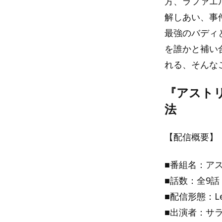
方、ラファエ
解しあい、事
最強のバディ
を誰かと補い
れる、そんな
『アスト
法
【配信概要】
■番組名：ア
■話数：全9話
■配信形態：L
■出演者：サ