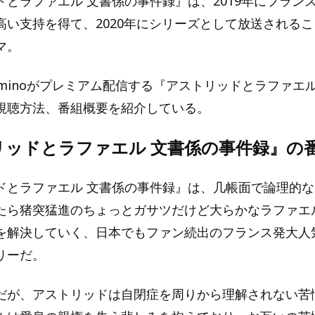
ドとラファエル 文書係の事件録』は、2019年にフラン
高い支持を得て、2020年にシリーズとして放送される
マ。
eminoがプレミアム配信する『アストリッドとラファエル
視聴方法、番組概要を紹介している。
リッドとラファエル 文書係の事件録』の
ドとラファエル 文書係の事件録』は、几帳面で論理的
たら猪突猛進のちょっとガサツだけど大らかなラファエ
を解決していく、日本でもファン続出のフランス発大人
リーだ。
だが、アストリッドは自閉症を周りから理解されない苦