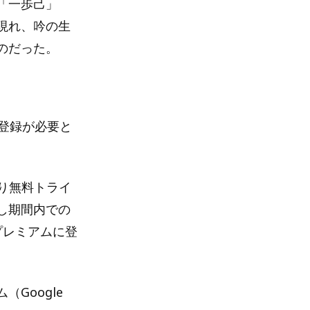
「一歩己」
現れ、吟の生
のだった。
の登録が必要と
限り無料トライ
し期間内での
プレミアムに登
（Google