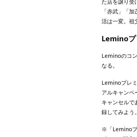
た店を譲り受
「赤武」「加
活は一変。祖
Lemin
Leminoの
なる。
Leminoプ
アルキャンペ
キャンセルで
録してみよう
※「Lemino