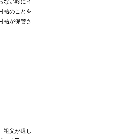
らない吟にイ
村祐のことを
村祐が保管さ
。祖父が遺し