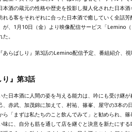
日本酒の蔵元の性格や歴史を投影し擬人化された日本酒
訪れる客をそれぞれに合った日本酒で癒していく全話芳
が、1月10日（金）より映像配信サービス「Lemino
れた。
『あらばしり』第3話のLemino配信予定、番組紹介、
しり』第3話
いた日本酒に人間の姿を与える能力は、吟にも受け継が
己、赤武、加茂錦に加えて、村祐、篠峯、屋守の3本の
から「まずは私たちのこと飲んでみて」と勧められ、篠
い味に、自分も筋を通して店を継ぐと決意を新たにする