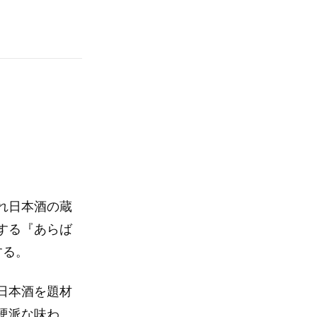
れ日本酒の蔵
する『あらば
する。
日本酒を題材
硬派な味わ