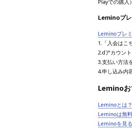
Playでの購
Lemino
Leminoプ
1.「入会はこ
2.dアカウ
3.支払い方法
4.申し込み
Lemin
Lemino
Lemino
Lemino