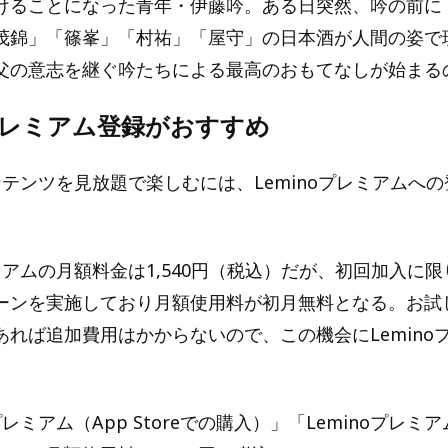
けることになった⻘年・伊藤吟。ある日突然、吟の前に
茂錦」「篠峯」「村祐」「屋守」の日本酒が人間の姿で
父の意志を継ぐ吟たちによる最高のおもてなしが始まる
oプレミアム登録がおすすめ
コンテンツを見放題で楽しむには、Leminoプレミアムへ
レミアムの月額料金は1,540円（税込）だが、初回加入に
ーンを実施しており月額使用料が初月無料となる。お試
あれば追加費用はかからないので、この機会にLemino
。
プレミアム（App Storeでの購入）」「Leminoプレミアム