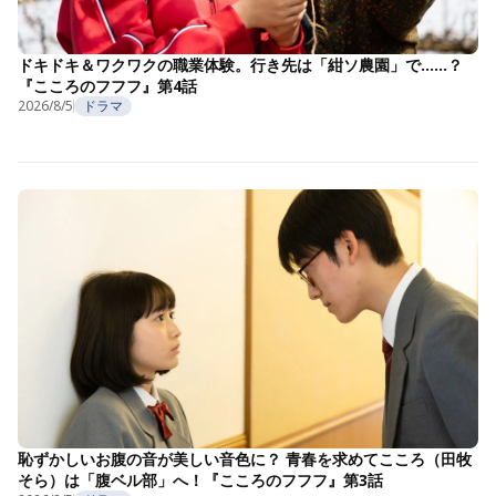
ドキドキ＆ワクワクの職業体験。行き先は「紺ソ農園」で……？
『こころのフフフ』第4話
2026/8/5
ドラマ
恥ずかしいお腹の音が美しい音色に？ 青春を求めてこころ（田牧
そら）は「腹ベル部」へ！『こころのフフフ』第3話