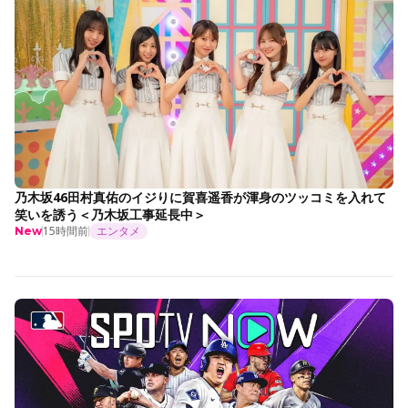
乃木坂46田村真佑のイジりに賀喜遥香が渾身のツッコミを入れて
笑いを誘う＜乃木坂工事延長中＞
15時間前
エンタメ
New