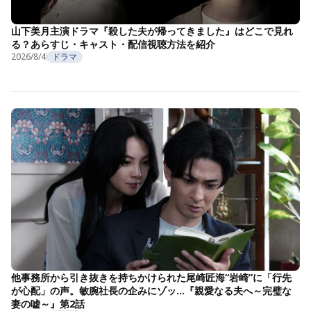
山下美月主演ドラマ『殺した夫が帰ってきました』はどこで見れ
る？あらすじ・キャスト・配信視聴方法を紹介
2026/8/4
ドラマ
他事務所から引き抜きを持ちかけられた尾崎匠海“岩崎”に「行先
が心配」の声。敏腕社長の企みにゾッ…『親愛なる夫へ～完璧な
妻の嘘～』第2話