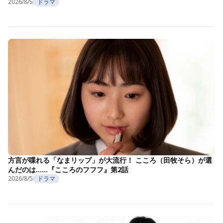
2026/8/5
ドラマ
方言が喋れる「なまリップ」が大流行！ こころ（田牧そら）が選
んだのは……『こころのフフフ』第2話
2026/8/5
ドラマ