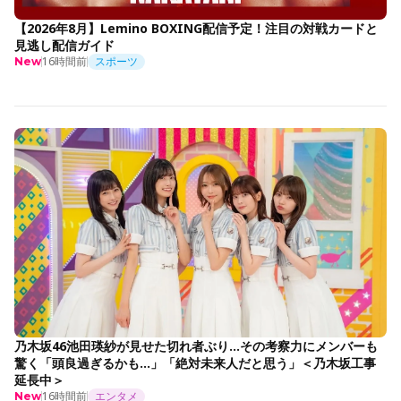
【2026年8月】Lemino BOXING配信予定！注目の対戦カードと
見逃し配信ガイド
16時間前
スポーツ
New
乃木坂46池田瑛紗が見せた切れ者ぶり…その考察力にメンバーも
驚く「頭良過ぎるかも…」「絶対未来人だと思う」＜乃木坂工事
延長中＞
16時間前
エンタメ
New