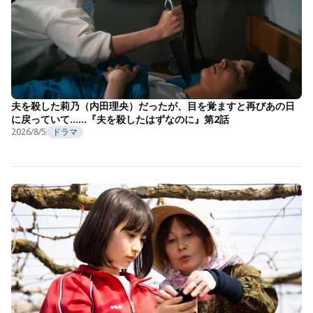
夫を殺した莉乃（内田理央）だったが、目を覚ますと再びあの日
に戻っていて……『夫を殺したはずなのに』第2話
2026/8/5
ドラマ