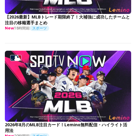
【2026最新】MLBトレード期限終了！大補強に成功したチームと
注目の移籍選手まとめ
18時間前
スポーツ
New
2026年8月のMLB注目カード！Lemino無料配信・ハイライト活
用法
20時間前
スポーツ
New