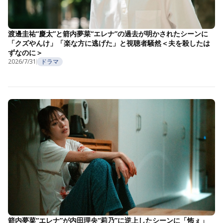
渡邊圭祐“慶太”と箭内夢菜“エレナ”の過去が明かされたシーンに
「クズやんけ」「楽な方に逃げた」と視聴者騒然＜夫を殺したは
ずなのに＞
2026/7/31
ドラマ
箭内夢菜“エレナ”が内田理央“莉乃”に逆上したシーンに「怖ぇ」