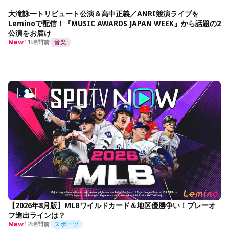
大滝詠一トリビュート公演＆高中正義／ANRI競演ライブを
Leminoで配信！『MUSIC AWARDS JAPAN WEEK』から話題の2
公演をお届け
11時間前
音楽
New
【2026年8月版】MLBワイルドカード＆地区優勝争い！プレーオ
フ進出ラインは？
12時間前
スポーツ
New