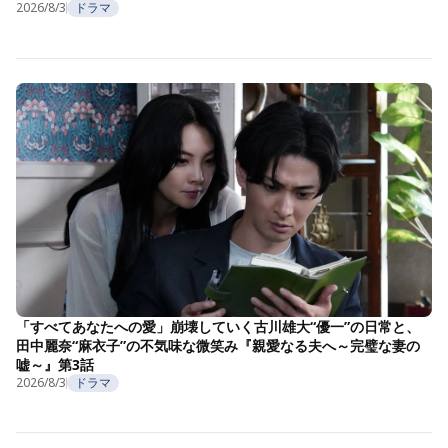
2026/8/3
ドラマ
「すべてあなたへの愛」崩壊していく古川雄大“優一”の日常と、
田中麗奈“麻衣子”の不気味な微笑み『親愛なる夫へ～完璧な妻の
嘘～』第3話
2026/8/3
ドラマ