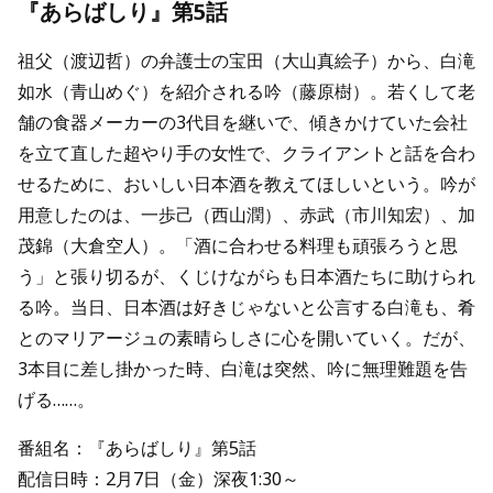
『あらばしり』第5話
祖父（渡辺哲）の弁護士の宝田（大山真絵子）から、白滝
如水（青山めぐ）を紹介される吟（藤原樹）。若くして老
舗の食器メーカーの3代目を継いで、傾きかけていた会社
を立て直した超やり手の女性で、クライアントと話を合わ
せるために、おいしい日本酒を教えてほしいという。吟が
用意したのは、一歩己（西山潤）、赤武（市川知宏）、加
茂錦（大倉空人）。「酒に合わせる料理も頑張ろうと思
う」と張り切るが、くじけながらも日本酒たちに助けられ
る吟。当日、日本酒は好きじゃないと公言する白滝も、肴
とのマリアージュの素晴らしさに心を開いていく。だが、
3本目に差し掛かった時、白滝は突然、吟に無理難題を告
げる……。
番組名：『あらばしり』第5話
配信日時：2月7日（金）深夜1:30～