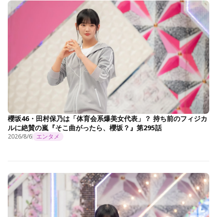
櫻坂46・田村保乃は「体育会系爆美女代表」？ 持ち前のフィジカ
ルに絶賛の嵐『そこ曲がったら、櫻坂？』第295話
2026/8/6
エンタメ