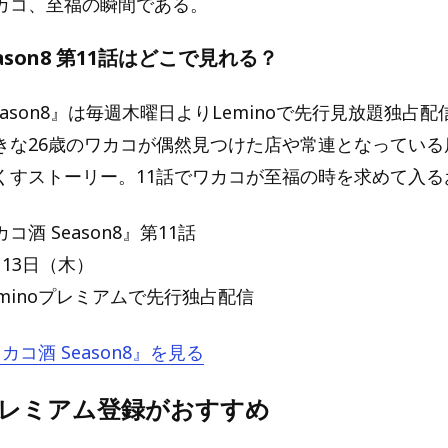
カコ、至福の瞬間である。
ason8 第11話はどこで見れる？
eason8』は毎週木曜日よりLeminoで先行見放題独占
きな26歳のワカコが偶然見つけた店や常連となっている
くすストーリー。11話でワカコが至福の時を求めて入る
酒 Season8』第11話
13日（木）
minoプレミアムで先行独占配信
ワカコ酒 Season8』を見る
oプレミアム登録がおすすめ