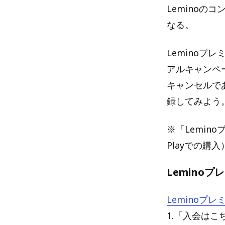
Leminoの
なる。
Leminoプ
アルキャンペ
キャンセルで
録してみよう
※「Lemino
Playでの購
Lemino
Leminoプ
1.「入会はこ