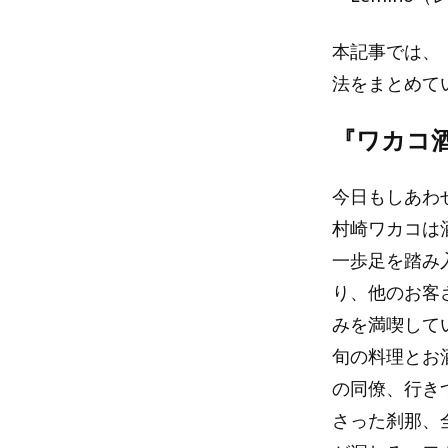
本記事では、『
法をまとめて
『ワカコ酒
今日もしあわ
村崎ワカコは
一歩足を踏み
り、他のお客
みを満喫して
旬の料理とお
の同僚、行き
さった刹那、