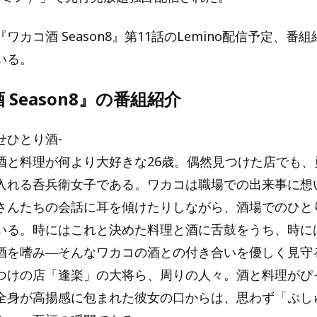
ワカコ酒 Season8』第11話のLemino配信予定、番
いる。
 Season8』の番組紹介
せひとり酒-
酒と料理が何より大好きな26歳。偶然見つけた店でも、
入れる呑兵衛女子である。ワカコは職場での出来事に想
さんたちの会話に耳を傾けたりしながら、酒場でのひと
いる。時にはこれと決めた料理と酒に舌鼓をうち、時に
酒を嗜み―そんなワカコの酒との付き合いを優しく見守
つけの店「逢楽」の大将ら、周りの人々。酒と料理がぴ
全身が高揚感に包まれた彼女の口からは、思わず「ぷし