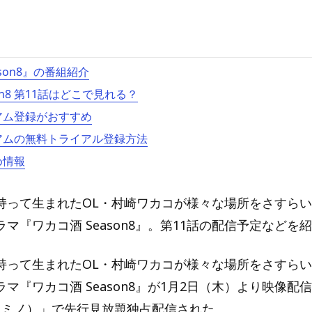
son8』の番組紹介
on8 第11話はどこで見れる？
ミアム登録がおすすめ
ミアムの無料トライアル登録方法
め情報
持って生まれたOL・村崎ワカコが様々な場所をさすら
マ『ワカコ酒 Season8』。第11話の配信予定などを
持って生まれたOL・村崎ワカコが様々な場所をさすら
マ『ワカコ酒 Season8』が1月2日（木）より映像配
（レミノ）」で先行見放題独占配信された。