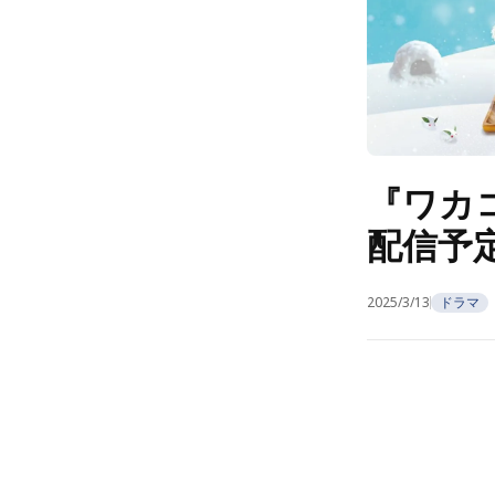
『ワカコ
配信予
2025/3/13
ドラマ