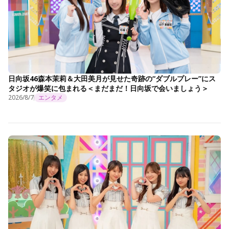
日向坂46森本茉莉＆大田美月が見せた奇跡の“ダブルプレー”にス
タジオが爆笑に包まれる＜まだまだ！日向坂で会いましょう＞
2026/8/7
エンタメ