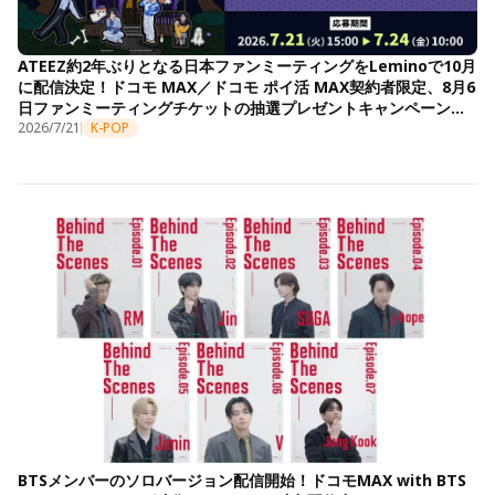
ATEEZ約2年ぶりとなる日本ファンミーティングをLeminoで10月
に配信決定！ドコモ MAX／ドコモ ポイ活 MAX契約者限定、8月6
日ファンミーティングチケットの抽選プレゼントキャンペーンも
開始
2026/7/21
K-POP
BTSメンバーのソロバージョン配信開始！ドコモMAX with BTS