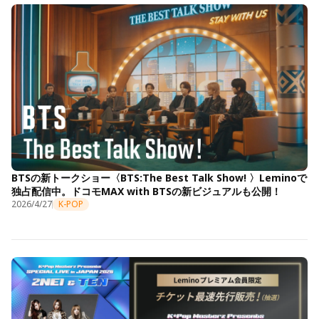
BTSの新トークショー〈BTS:The Best Talk Show! 〉Leminoで
独占配信中。ドコモMAX with BTSの新ビジュアルも公開！
2026/4/27
K-POP