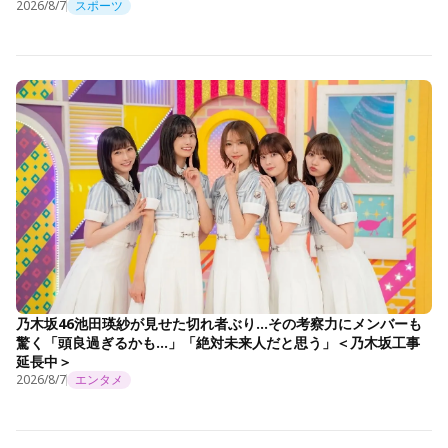
2026/8/7
スポーツ
乃木坂46池田瑛紗が見せた切れ者ぶり…その考察力にメンバーも
驚く「頭良過ぎるかも…」「絶対未来人だと思う」＜乃木坂工事
延長中＞
2026/8/7
エンタメ