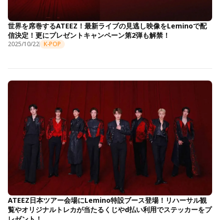
世界を席巻するATEEZ！最新ライブの見逃し映像をLeminoで配
信決定！更にプレゼントキャンペーン第2弾も解禁！
2025/10/22
K-POP
ATEEZ日本ツアー会場にLemino特設ブース登場！リハーサル観
覧やオリジナルトレカが当たるくじやd払い利用でステッカーをプ
レゼント！