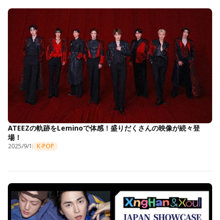
ATEEZの軌跡をLeminoで体感！盛りだくさんの映像が続々登
場！
2025/9/1
K-POP