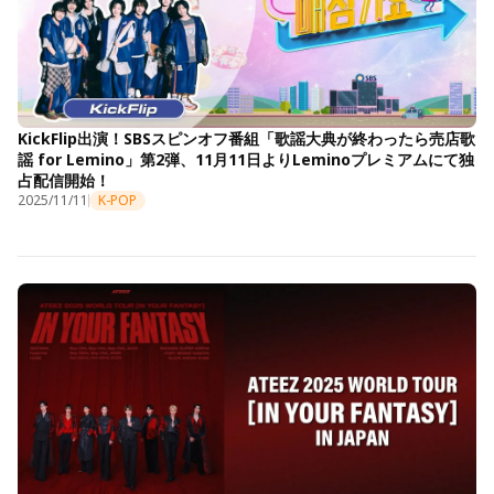
KickFlip出演！SBSスピンオフ番組「歌謡大典が終わったら売店歌
謡 for Lemino」第2弾、11月11日よりLeminoプレミアムにて独
占配信開始！
2025/11/11
K-POP