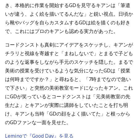
き、本格的に作業を開始するGDを見守るキアンは「筆遣
いが違う、よく絵を描いてるんだな」と鋭い視点。日頃か
ら靴やバッグを自らカスタムするGDは絵を描くのも好き
で、これにはプロのキアンも認める実力があった。
コードクンストも真剣にアイデアをスケッチし、キアンが
チラリと視線を寄越すと「まねしないで」とまるで子ども
のような返事をしながら手元のスケッチを隠した。まるで
美術の授業を受けているような気分になったGDは「授業
は何時までですか？」と尋ねると、「7時までなので急い
で下さい」と突然の美術教室モードになったキアン。これ
にGDが笑っているとコードクンストは「元美術教室の先
生だよ」とキアンが実際に講師をしていたことを打ち明
け、キアンも当時「GDの顔をよく描いてた」と根っから
のGDファンな一面を見せた。
Leminoで『Good Day』を見る