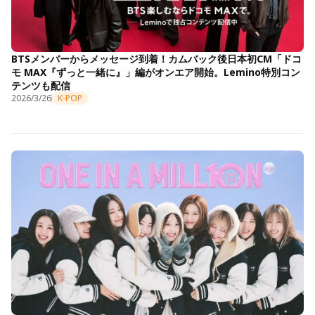
BTSメンバーからメッセージ到着！カムバック後日本初CM「ドコ
モ MAX『ずっと一緒に』」編がオンエア開始。Lemino特別コン
テンツも配信
2026/3/26
K-POP