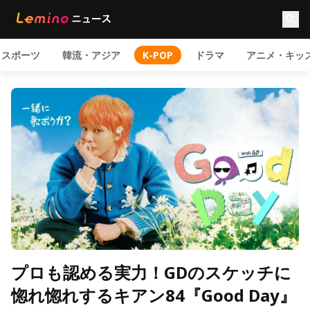
スポーツ
韓流・アジア
K-POP
ドラマ
アニメ・キッ
プロも認める実力！GDのスケッチに
惚れ惚れするキアン84『Good Day』