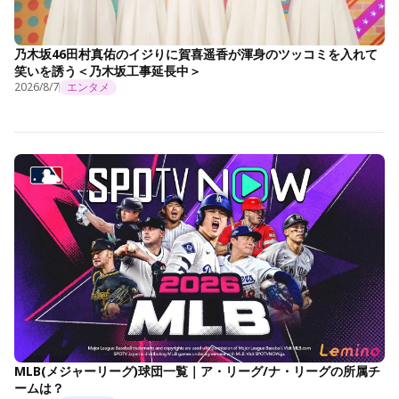
乃木坂46田村真佑のイジりに賀喜遥香が渾身のツッコミを入れて
笑いを誘う＜乃木坂工事延長中＞
2026/8/7
エンタメ
MLB(メジャーリーグ)球団一覧｜ア・リーグ/ナ・リーグの所属チ
ームは？