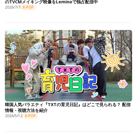
のTVCMメイキング映像をLeminoで独占配信中
2026/7/7
K-POP
韓国人気バラエティ『TXTの育児日記』はどこで見られる？ 配信
情報・視聴方法を紹介
2026/5/12
K-POP