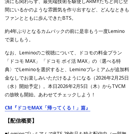
演にも関わらず、最先端技術を駆使しARMYたちと同じ空
間にいるかのような雰囲気を作り出すなど、どんなときも
ファンとともに歩んできたBTS。
約4年ぶりとなるカムバックの前に是非もう一度Lemino
で楽しもう。
なお、Leminoのご視聴について、ドコモの料金プラン
「ドコモ MAX」 「ドコモ ポイ活 MAX」の〈選べる特
典〉でLeminoを選択すると、Leminoプレミアムが追加料
金なしでお楽しみいただけるようになる（2026年2月25日
（水）開始予定）。本日2026年2月5日（木）からTVCM
の放映も開始。あわせてチェックしよう！
CM『ドコモMAX「帰ってくる！」篇』
【配信概要】
■LeminoプレミアムでBTS 28作品を独占配信中（一部無