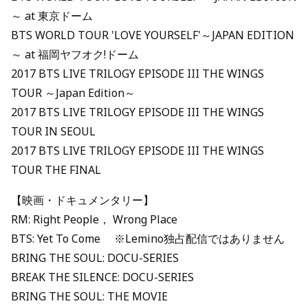
～ at 東京ドーム
BTS WORLD TOUR 'LOVE YOURSELF'～JAPAN EDITION
～ at 福岡ヤフオク!ドーム
2017 BTS LIVE TRILOGY EPISODE III THE WINGS
TOUR ～Japan Edition～
2017 BTS LIVE TRILOGY EPISODE III THE WINGS
TOUR IN SEOUL
2017 BTS LIVE TRILOGY EPISODE III THE WINGS
TOUR THE FINAL
【映画・ドキュメンタリー】
RM: Right People， Wrong Place
BTS: Yet To Come ※Lemino独占配信ではありません
BRING THE SOUL: DOCU-SERIES
BREAK THE SILENCE: DOCU-SERIES
BRING THE SOUL: THE MOVIE