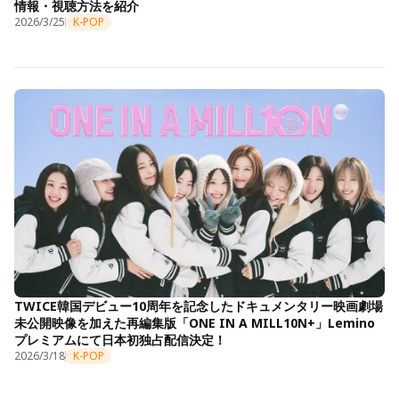
情報・視聴方法を紹介
2026/3/25
K-POP
TWICE韓国デビュー10周年を記念したドキュメンタリー映画劇場
未公開映像を加えた再編集版「ONE IN A MILL10N+」Lemino
プレミアムにて日本初独占配信決定！
2026/3/18
K-POP