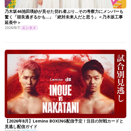
乃木坂46池田瑛紗が見せた切れ者ぶり…その考察力にメンバーも
驚く「頭良過ぎるかも…」「絶対未来人だと思う」＜乃木坂工事
延長中＞
2026/8/7
エンタメ
【2026年8月】Lemino BOXING配信予定！注目の対戦カードと
見逃し配信ガイド