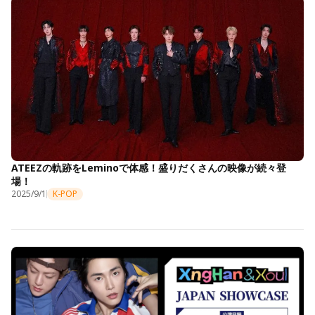
ATEEZの軌跡をLeminoで体感！盛りだくさんの映像が続々登
場！
2025/9/1
K-POP