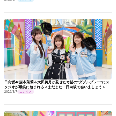
日向坂46森本茉莉＆大田美月が見せた奇跡の“ダブルプレー”にス
タジオが爆笑に包まれる＜まだまだ！日向坂で会いましょう＞
2026/8/7
エンタメ