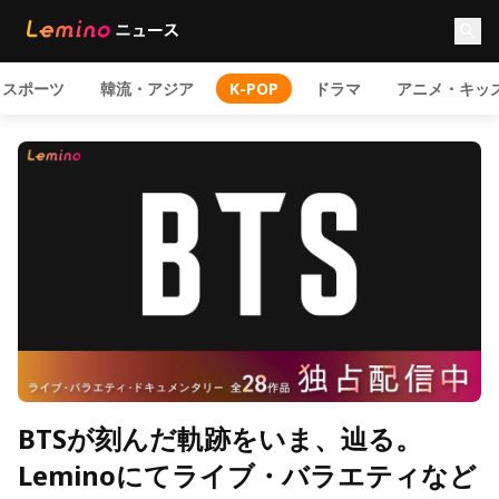
スポーツ
韓流・アジア
K-POP
ドラマ
アニメ・キッ
BTSが刻んだ軌跡をいま、辿る。
Leminoにてライブ・バラエティなど