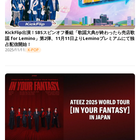
KickFlip出演！SBSスピンオフ番組「歌謡大典が終わったら売店歌
謡 for Lemino」第2弾、11月11日よりLeminoプレミアムにて独
占配信開始！
2025/11/11
K-POP