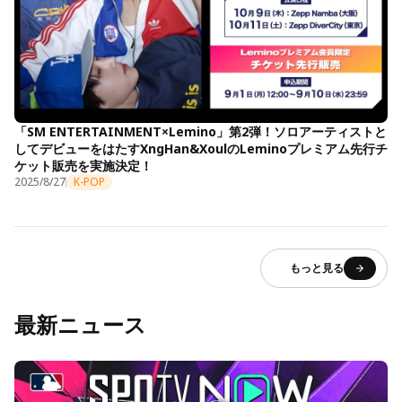
「SM ENTERTAINMENT×Lemino」第2弾！ソロアーティストと
してデビューをはたすXngHan&XoulのLeminoプレミアム先行チ
ケット販売を実施決定！
2025/8/27
K-POP
もっと見る
最新ニュース