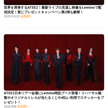
世界を席巻するATEEZ！最新ライブの見逃し映像をLeminoで配
信決定！更にプレゼントキャンペーン第2弾も解禁！
2025/10/22
K-POP
ATEEZ日本ツアー会場にLemino特設ブース登場！リハーサル観
覧やオリジナルトレカが当たるくじやd払い利用でステッカーをプ
レゼント！
2025/9/8
K-POP