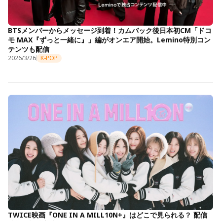
BTSメンバーからメッセージ到着！カムバック後日本初CM「ドコ
モ MAX『ずっと一緒に』」編がオンエア開始。Lemino特別コン
テンツも配信
2026/3/26
K-POP
TWICE映画『ONE IN A MILL10N+』はどこで見られる？ 配信