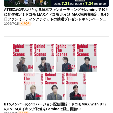
ATEEZ約2年ぶりとなる日本ファンミーティングをLeminoで10月
に配信決定！ドコモ MAX／ドコモ ポイ活 MAX契約者限定、8月6
日ファンミーティングチケットの抽選プレゼントキャンペーンも
開始
2026/7/21
K-POP
BTSメンバーのソロバージョン配信開始！ドコモMAX with BTS
のTVCMメイキング映像をLeminoで独占配信中