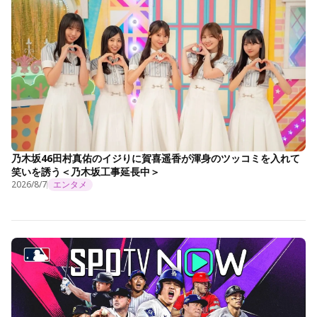
乃木坂46田村真佑のイジりに賀喜遥香が渾身のツッコミを入れて
笑いを誘う＜乃木坂工事延長中＞
2026/8/7
エンタメ