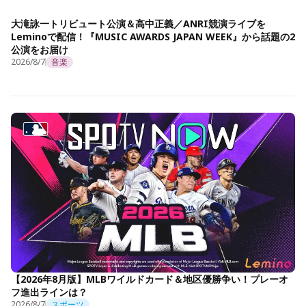
大滝詠一トリビュート公演＆高中正義／ANRI競演ライブを
Leminoで配信！『MUSIC AWARDS JAPAN WEEK』から話題の2
公演をお届け
2026/8/7
音楽
【2026年8月版】MLBワイルドカード＆地区優勝争い！プレーオ
フ進出ラインは？
2026/8/7
スポーツ