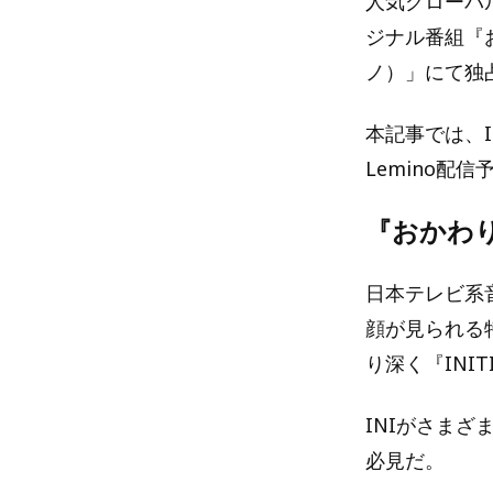
人気グローバ
ジナル番組『お
ノ）」にて独
本記事では、I
Lemino配
『おかわり！
日本テレビ系音
顔が見られる
り深く『INI
INIがさま
必見だ。