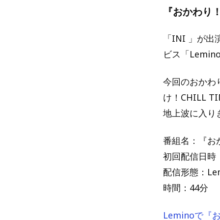
『おかわり！
「INI 」が
ビス「Lemi
今回のおかわりM
け！CHILL
地上波に入りき
番組名：『おかわ
初回配信日時： 
配信形態：Le
時間：44分
Leminoで『