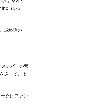
出演するオリ
ino（レミ
C』最終話の
や、メンバーの素
側を通して、よ
。
トークはファン