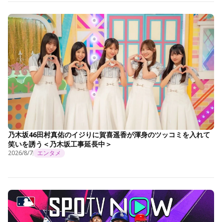
乃木坂46田村真佑のイジりに賀喜遥香が渾身のツッコミを入れて
笑いを誘う＜乃木坂工事延長中＞
2026/8/7
エンタメ