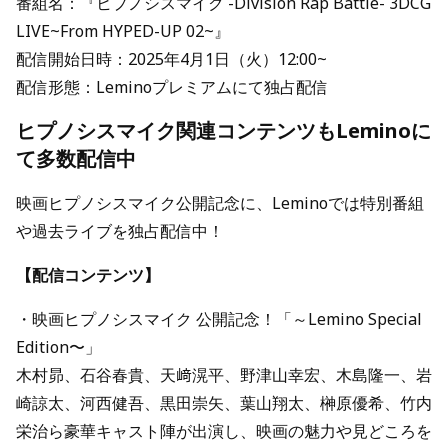
番組名：『ヒプノシスマイク -Division Rap Battle- 3DCG
LIVE~From HYPED-UP 02~』
配信開始日時：2025年4月1日（火）12:00~
配信形態：Leminoプレミアムにて独占配信
ヒプノシスマイク関連コンテンツもLeminoに
て多数配信中
映画ヒプノシスマイク公開記念に、Leminoでは特別番組
や過去ライブを独占配信中！
【配信コンテンツ】
・映画ヒプノシスマイク 公開記念！「～Lemino Special
Edition〜」
木村昴、石谷春貴、天﨑滉平、野津山幸宏、木島隆一、岩
崎諒太、河西健吾、黒田崇矢、葉山翔太、榊原優希、竹内
栄治ら豪華キャスト陣が出演し、映画の魅力や見どころを