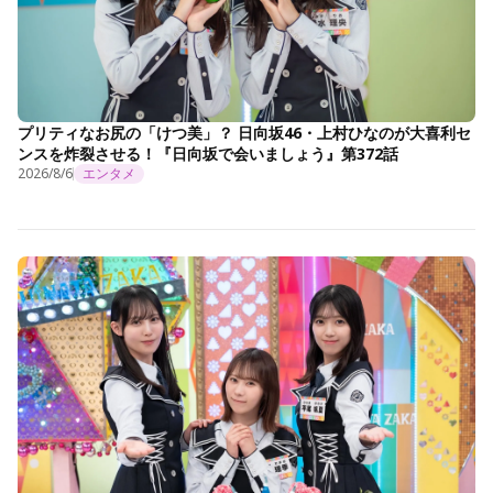
プリティなお尻の「けつ美」？ 日向坂46・上村ひなのが大喜利セ
ンスを炸裂させる！『日向坂で会いましょう』第372話
2026/8/6
エンタメ