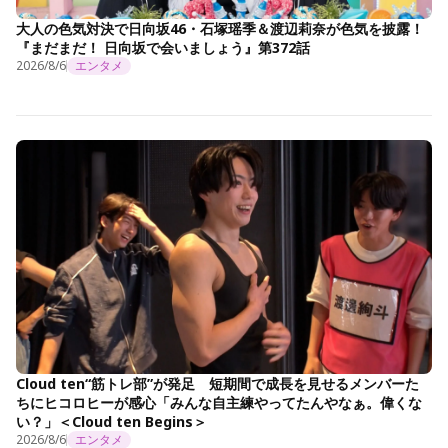
大人の色気対決で日向坂46・石塚瑶季＆渡辺莉奈が色気を披露！
『まだまだ！ 日向坂で会いましょう』第372話
2026/8/6
エンタメ
Cloud ten“筋トレ部”が発足 短期間で成長を見せるメンバーた
ちにヒコロヒーが感心「みんな自主練やってたんやなぁ。偉くな
い？」＜Cloud ten Begins＞
2026/8/6
エンタメ