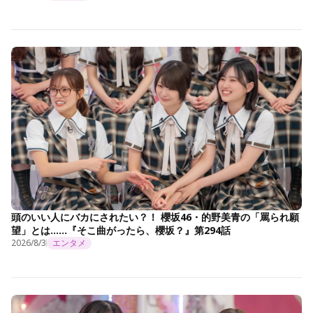
頭のいい人にバカにされたい？！ 櫻坂46・的野美青の「罵られ願
望」とは……『そこ曲がったら、櫻坂？』第294話
2026/8/3
エンタメ