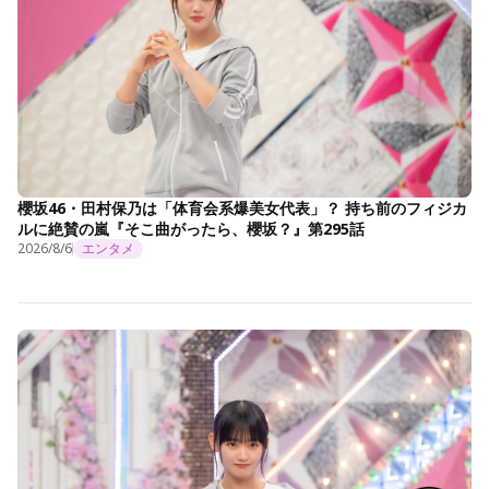
櫻坂46・田村保乃は「体育会系爆美女代表」？ 持ち前のフィジカ
ルに絶賛の嵐『そこ曲がったら、櫻坂？』第295話
2026/8/6
エンタメ