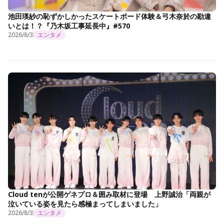
池田瑛紗の恥ずかしかったスケートボード体験＆弓木奈於の勘違
いとは！？『乃木坂工事延長中』#570
2026/8/3
エンタメ
Cloud tenが公開ゲネプロ＆囲み取材に登場 上野誠治「両親が
泣いている姿を見たら感極まってしまいました」
2026/8/3
エンタメ