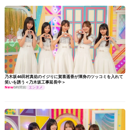
乃木坂46田村真佑のイジりに賀喜遥香が渾身のツッコミを入れて
笑いを誘う＜乃木坂工事延長中＞
6時間前
エンタメ
New