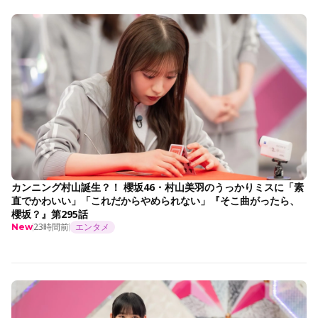
カンニング村山誕生？！ 櫻坂46・村山美羽のうっかりミスに「素
直でかわいい」「これだからやめられない」『そこ曲がったら、
櫻坂？』第295話
23時間前
エンタメ
New