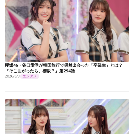
櫻坂46・谷口愛季が韓国旅行で偶然出会った「卒業生」とは？
『そこ曲がったら、櫻坂？』第294話
2026/8/3
エンタメ