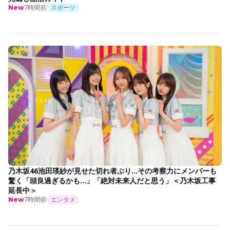
7時間前
スポーツ
New
乃木坂46池田瑛紗が見せた切れ者ぶり…その考察力にメンバーも
驚く「頭良過ぎるかも…」「絶対未来人だと思う」＜乃木坂工事
延長中＞
7時間前
エンタメ
New