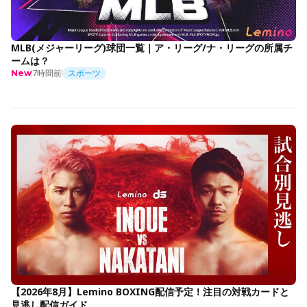
MLB(メジャーリーグ)球団一覧｜ア・リーグ/ナ・リーグの所属チ
ームは？
7時間前
スポーツ
New
【2026年8月】Lemino BOXING配信予定！注目の対戦カードと
見逃し配信ガイド