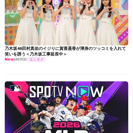
乃木坂46田村真佑のイジりに賀喜遥香が渾身のツッコミを入れて
笑いを誘う＜乃木坂工事延長中＞
6時間前
エンタメ
New