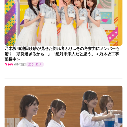
乃木坂46池田瑛紗が見せた切れ者ぶり…その考察力にメンバーも
驚く「頭良過ぎるかも…」「絶対未来人だと思う」＜乃木坂工事
延長中＞
7時間前
エンタメ
New