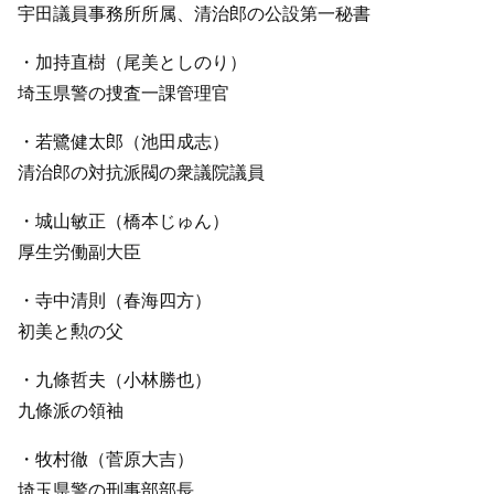
宇田議員事務所所属、清治郎の公設第一秘書
・加持直樹（尾美としのり）
埼玉県警の捜査一課管理官
・若鷺健太郎（池田成志）
清治郎の対抗派閥の衆議院議員
・城山敏正（橋本じゅん）
厚生労働副大臣
・寺中清則（春海四方）
初美と勲の父
・九條哲夫（小林勝也）
九條派の領袖
・牧村徹（菅原大吉）
埼玉県警の刑事部部長