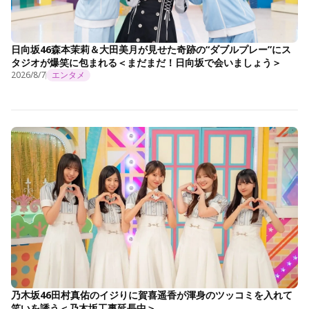
日向坂46森本茉莉＆大田美月が見せた奇跡の“ダブルプレー”にス
タジオが爆笑に包まれる＜まだまだ！日向坂で会いましょう＞
2026/8/7
エンタメ
乃木坂46田村真佑のイジりに賀喜遥香が渾身のツッコミを入れて
笑いを誘う＜乃木坂工事延長中＞