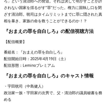
ろ」という清治郎への脅迫。それは決して明かすことが許
されない国家を揺るがす"罪"だった。権力に固執し口を閉
ざす清治郎。晄司はタイムリミットまでに罪に隠された真
相を暴き、家族の命を救うことができるのか！？
『おまえの罪を自白しろ』の配信視聴方法
【配信概要】
番組名：『おまえの罪を自白しろ』
配信開始日時：2025年4月19日（土）
配信形態：Leminoプレミアム
『おまえの罪を自白しろ』のキャスト情報
・宇田晄司（中島健人）
政治家一族・宇田家の次男で、父・清治郎の議員秘書を務
める