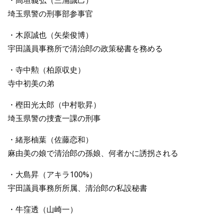
・高垣義弘（三浦誠己）
埼玉県警の刑事部参事官
・木原誠也（矢柴俊博）
宇田議員事務所で清治郎の政策秘書を務める
・寺中勲（柏原収史）
寺中初美の弟
・樫田光太郎（中村歌昇）
埼玉県警の捜査一課の刑事
・緒形柚葉（佐藤恋和）
麻由美の娘で清治郎の孫娘、何者かに誘拐される
・大島昇（アキラ100%）
宇田議員事務所所属、清治郎の私設秘書
・牛窪透（山崎一）