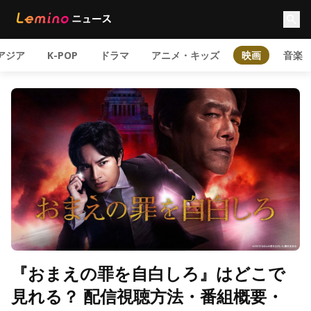
アジア
K-POP
ドラマ
アニメ・キッズ
映画
音楽
『おまえの罪を自白しろ』はどこで
見れる？ 配信視聴方法・番組概要・