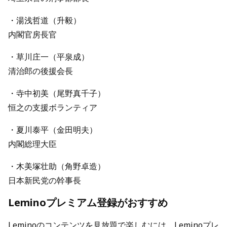
・湯浅哲道（升毅）
内閣官房長官
・草川庄一（平泉成）
清治郎の後援会長
・寺中初美（尾野真千子）
恒之の支援ボランティア
・夏川泰平（金田明夫）
内閣総理大臣
・木美塚壮助（角野卓造）
日本新民党の幹事長
Leminoプレミアム登録がおすすめ
Leminoのコンテンツを見放題で楽しむには、Leminoプレ