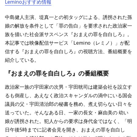
Leminoおすすめ情報
中島健人主演、堤真一との初タッグによる、誘拐された孫
娘の解放を条件として「罪の告白」を要求された政治家一
族を描いた社会派サスペンス『おまえの罪を自白しろ』。
本記事では映像配信サービス「Lemino（レミノ）」が配
信する『おまえの罪を自白しろ』の視聴方法、番組概要を
紹介している。
『おまえの罪を自白しろ』の番組概要
政治家一族の宇田家の次男・宇田晄司は建築会社を設立す
るも倒産し、あえなく政治スキャンダルの渦中にいる国会
議員の父・宇田清治郎の秘書を務め、煮え切らない日々を
送っていた。そんなある日、一家の長女・麻由美の 幼い
娘が誘拐された。犯人からの要求は身代金ではなく、「明
日午後5時までに記者会見を開き、おまえの罪を自白し