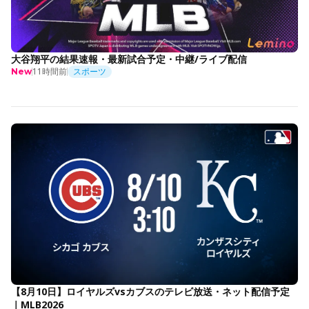
大谷翔平の結果速報・最新試合予定・中継/ライブ配信
11時間前
スポーツ
New
【8月10日】ロイヤルズvsカブスのテレビ放送・ネット配信予定
｜MLB2026