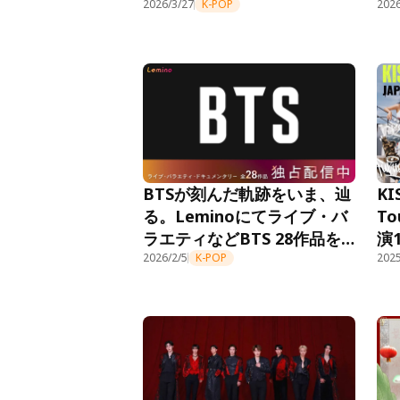
SPECIAL LIVE in JAPAN
2026/3/27
K-POP
緒
2026
2026」Leminoプレミアム会
L
員先行抽選販売！
信
BTSが刻んだ軌跡をいま、辿
KI
る。Leminoにてライブ・バ
To
ラエティなどBTS 28作品を
演
独占配信中。2026年2月5日
2026/2/5
K-POP
レ
2025
よりTVCMもオンエア！