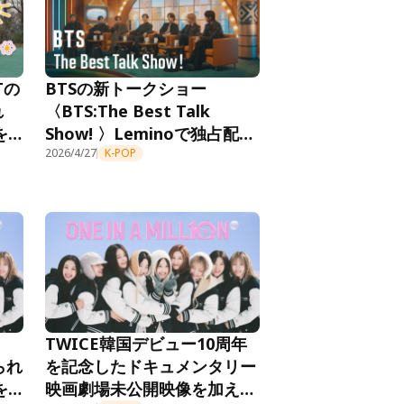
Tの
BTSの新トークショー
れ
〈BTS:The Best Talk
を
Show! 〉Leminoで独占配信
中。ドコモMAX with BTSの
2026/4/27
K-POP
新ビジュアルも公開！
TWICE韓国デビュー10周年
られ
を記念したドキュメンタリー
を
映画劇場未公開映像を加えた