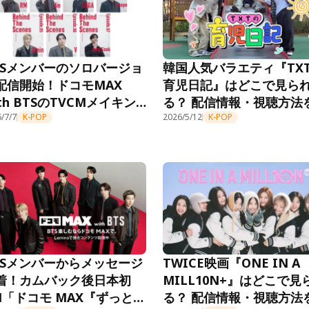
TSメンバーのソロバージョ
韓国人気バラエティ『TX
配信開始！ドコモMAX
育児日記』はどこで見ら
ith BTSのTVCMメイキン
る？ 配信情報・視聴方法
映像をLeminoで独占配信
/7/7
K-POP
紹介
2026/5/12
K-POP
TSメンバーからメッセージ
TWICE映画『ONE IN A
着！カムバック後日本初
MILL10N+』はどこで見
M「ドコモ MAX『ずっと一
る？ 配信情報・視聴方法