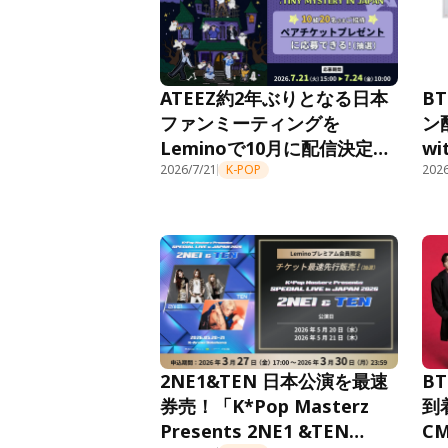
ATEEZ約2年ぶりとなる日本
B
ファンミーティングを
ン
Leminoで10月に配信決定！
w
ドコモ MAX／ドコモ ポイ活
2026/7/21
K-POP
グ
2026
MAX契約者限定、8月6日フ
中
ァンミーティングチケットの
抽選プレゼントキャンペーン
も開始
2NE1&TEN 日本公演を最速
B
券売！「K*Pop Masterz
到
Presents 2NE1 &TEN
C