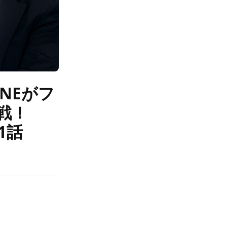
NNEがフ
戦！
1話