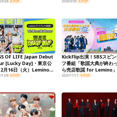
に』」編がオンエア開始。
/3/26
K-POP
紹介
2026/3/25
K-POP
emino特別コンテンツも配
SS OF LIFE Japan Debut
KickFlip出演！SBSスピ
ur [Lucky Day]・東京公
フ番組「歌謡大典が終わ
12月16日（火）Leminoプ
ら売店歌謡 for Lemino
ミアムにて生配信決定！
/12/9
K-POP
2弾、11月11日よりLemin
2025/11/11
K-POP
プレミアムにて独占配信
始！