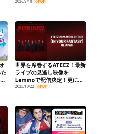
再編集版「ONE IN A
2026/3/18
K-POP
MILL10N+」Leminoプレミ
アムにて日本初独占配信決
定！
ンオ
世界を席巻するATEEZ！最新
った
ライブの見逃し映像を
」第
Leminoで配信決定！更にプ
o
レゼントキャンペーン第2弾
2025/10/22
K-POP
開
も解禁！