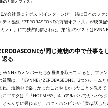
ONEの万能オフィス』
EONEが会社員に!? ゲスト(インターン)と一緒に日本のフ
ティ番組『ZEROBASEONEの万能オフィス』が映像
（レミノ）」にて独占配信された。第1話のゲストはEVNN
とZEROBASEONEが同じ建物の中で仕事
り返る
とEVNNEのメンバーたちが昼食を取っていると、ファ
質問は、「EVNNEとZEROBASEONE、2つのチーム
よね。活動中で楽しかったことやよかったことを教えて
にゴヌクは「『HOTMESS』4thアルバムでカムバッ
」とみんなに尋ねると、パク・ハンビンが「実は話した