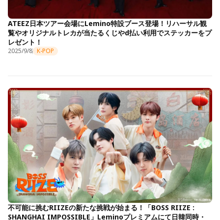
ATEEZ日本ツアー会場にLemino特設ブース登場！リハーサル観
覧やオリジナルトレカが当たるくじやd払い利用でステッカーをプ
レゼント！
2025/9/8
K-POP
不可能に挑むRIIZEの新たな挑戦が始まる！「BOSS RIIZE :
SHANGHAI IMPOSSIBLE」Leminoプレミアムにて日韓同時・