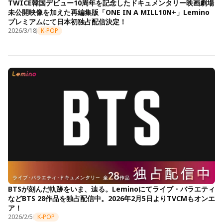
TWICE韓国デビュー10周年を記念したドキュメンタリー映画劇場
未公開映像を加えた再編集版「ONE IN A MILL10N+」Lemino
プレミアムにて日本初独占配信決定！
2026/3/18
K-POP
BTSが刻んだ軌跡をいま、辿る。Leminoにてライブ・バラエティ
などBTS 28作品を独占配信中。2026年2月5日よりTVCMもオンエ
ア！
2026/2/5
K-POP