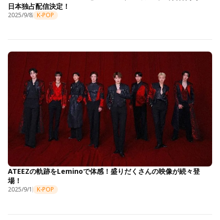
日本独占配信決定！
2025/9/8
K-POP
ATEEZの軌跡をLeminoで体感！盛りだくさんの映像が続々登
場！
2025/9/1
K-POP