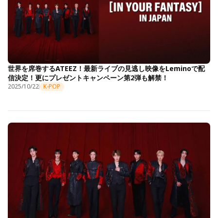
世界を席巻するATEEZ！最新ライブの見逃し映像をLeminoで配
信決定！更にプレゼントキャンペーン第2弾も解禁！
2025/10/22
K-POP