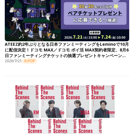
ATEEZ約2年ぶりとなる日本ファンミーティングをLeminoで10月
に配信決定！ドコモ MAX／ドコモ ポイ活 MAX契約者限定、8月6
日ファンミーティングチケットの抽選プレゼントキャンペーンも
開始
2026/7/21
K-POP