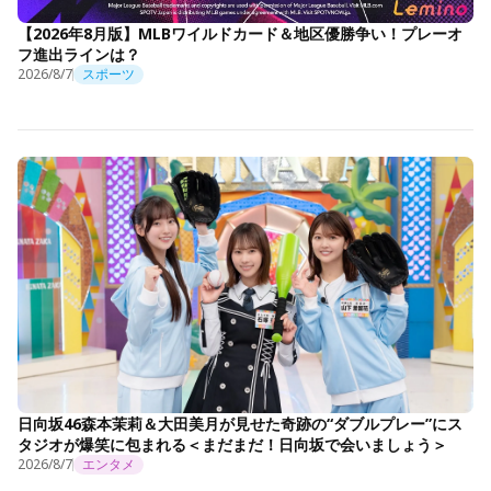
【2026年8月版】MLBワイルドカード＆地区優勝争い！プレーオ
フ進出ラインは？
2026/8/7
スポーツ
日向坂46森本茉莉＆大田美月が見せた奇跡の“ダブルプレー”にス
タジオが爆笑に包まれる＜まだまだ！日向坂で会いましょう＞
2026/8/7
エンタメ