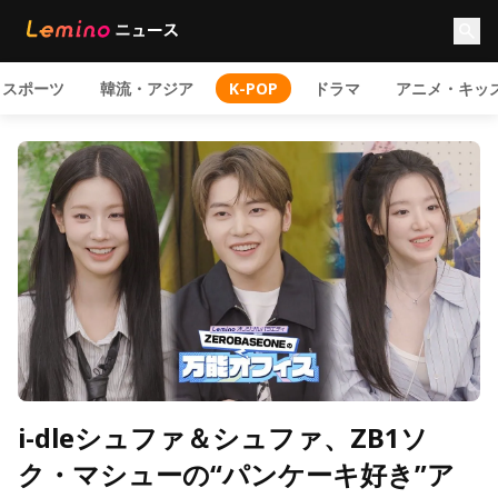
スポーツ
韓流・アジア
K-POP
ドラマ
アニメ・キッ
i-dleシュファ＆シュファ、ZB1ソ
ク・マシューの“パンケーキ好き”ア