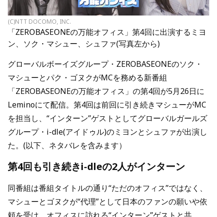
(C)NTT DOCOMO, INC.
「ZEROBASEONEの万能オフィス」第4回に出演するミヨ
ン、ソク・マシュー、シュファ(写真左から)
グローバルボーイズグループ・ZEROBASEONEのソク・
マシューとパク・ゴヌクがMCを務める新番組
「ZEROBASEONEの万能オフィス」の第4回が5月26日に
Leminoにて配信。第4回は前回に引き続きマシューがMC
を担当し、“インターン”ゲストとしてグローバルガールズ
グループ・i-dle(アイドゥル)のミヨンとシュファが出演し
た。(以下、ネタバレを含みます）
第4回も引き続きi-dleの2人がインターン
同番組は番組タイトルの通り“ただのオフィス”ではなく、
マシューとゴヌクが“代理”として日本のファンの願いや依
頼を受け、オフィスに訪れる“インターン”ゲストと共