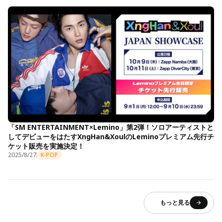
「SM ENTERTAINMENT×Lemino」第2弾！ソロアーティストと
してデビューをはたすXngHan&XoulのLeminoプレミアム先行チ
ケット販売を実施決定！
2025/8/27
K-POP
もっと見る