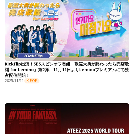
KickFlip出演！SBSスピンオフ番組「歌謡大典が終わったら売店歌
謡 for Lemino」第2弾、11月11日よりLeminoプレミアムにて独
占配信開始！
2025/11/11
K-POP