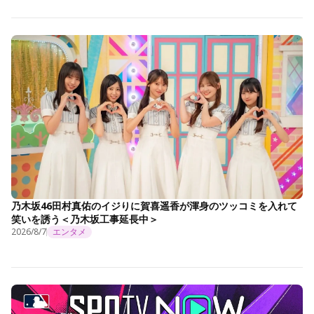
乃木坂46田村真佑のイジりに賀喜遥香が渾身のツッコミを入れて
笑いを誘う＜乃木坂工事延長中＞
2026/8/7
エンタメ