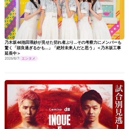
乃木坂46池田瑛紗が見せた切れ者ぶり…その考察力にメンバーも
驚く「頭良過ぎるかも…」「絶対未来人だと思う」＜乃木坂工事
延長中＞
2026/8/7
エンタメ