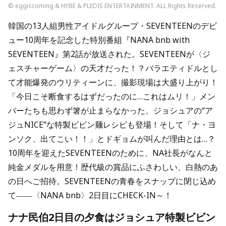
© eggiscoming & HYBE & PLEDIS ENTERTAINMENT. ALL Rights Reserved.
韓国の13人組男性アイドルグループ・SEVENTEENのデビ
ュー10周年を記念した特別番組『NANA bnb with
SEVENTEEN』第2話が放送された。SEVENTEENが〈ジ
ェスチャーゲーム〉の天才だった！？バラエティドルとし
て才能爆発のウリティーンに、撮影現場は大盛り上がり！
「今日こそ断食するはずだったのに…これはムリ！」メン
バーたちも思わず箸が止まらなかった、ジョシュアの“ア
ジュNICE”な特製ビビン麺レシピも登場！そして「ナ・ヨ
ンソク、出てこい！！」とドギョムが叫んだ理由とは…？
10周年を迎えたSEVENTEENのために、NA社長がなんと
純金メダルを用意！歴代級の賞品にふさわしい、白熱のあ
の日へご招待。SEVENTEENの青春をスナップに閉じ込め
て――〈NANA bnb〉2日目にCHECK-IN～！
ナナ民伯2日目の夕食はジョシュア特製ビビン