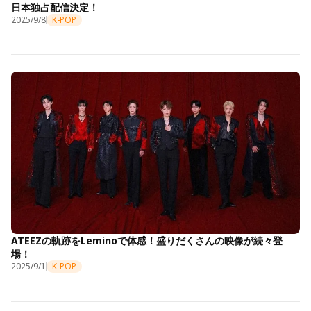
日本独占配信決定！
2025/9/8
K-POP
ATEEZの軌跡をLeminoで体感！盛りだくさんの映像が続々登
場！
2025/9/1
K-POP