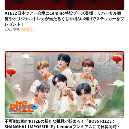
ATEEZ日本ツアー会場にLemino特設ブース登場！リハーサル観
覧やオリジナルトレカが当たるくじやd払い利用でステッカーをプ
レゼント！
2025/9/8
K-POP
不可能に挑むRIIZEの新たな挑戦が始まる！「BOSS RIIZE :
SHANGHAI IMPOSSIBLE」Leminoプレミアムにて日韓同時・