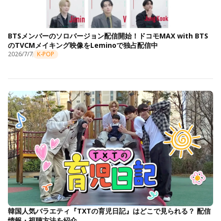
BTSメンバーのソロバージョン配信開始！ドコモMAX with BTS
のTVCMメイキング映像をLeminoで独占配信中
2026/7/7
K-POP
韓国人気バラエティ『TXTの育児日記』はどこで見られる？ 配信
情報・視聴方法を紹介