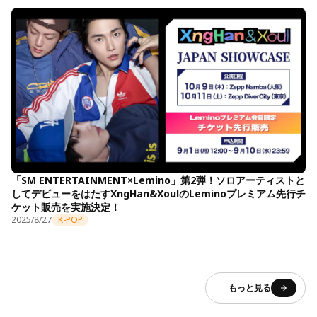
「SM ENTERTAINMENT×Lemino」第2弾！ソロアーティストと
してデビューをはたすXngHan&XoulのLeminoプレミアム先行チ
ケット販売を実施決定！
2025/8/27
K-POP
もっと見る