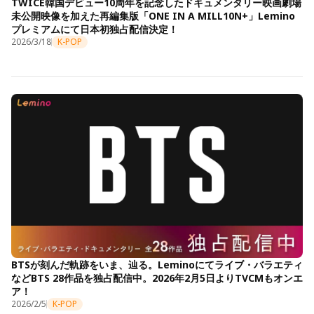
TWICE韓国デビュー10周年を記念したドキュメンタリー映画劇場
未公開映像を加えた再編集版「ONE IN A MILL10N+」Lemino
プレミアムにて日本初独占配信決定！
2026/3/18
K-POP
BTSが刻んだ軌跡をいま、辿る。Leminoにてライブ・バラエティ
などBTS 28作品を独占配信中。2026年2月5日よりTVCMもオンエ
ア！
2026/2/5
K-POP