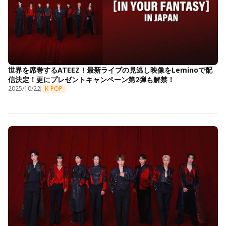
世界を席巻するATEEZ！最新ライブの見逃し映像をLeminoで配
信決定！更にプレゼントキャンペーン第2弾も解禁！
2025/10/22
K-POP