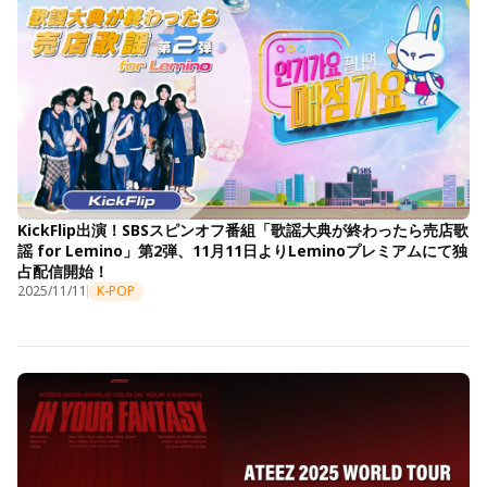
KickFlip出演！SBSスピンオフ番組「歌謡大典が終わったら売店歌
謡 for Lemino」第2弾、11月11日よりLeminoプレミアムにて独
占配信開始！
2025/11/11
K-POP