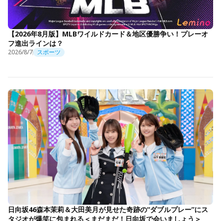
【2026年8月版】MLBワイルドカード＆地区優勝争い！プレーオ
フ進出ラインは？
2026/8/7
スポーツ
日向坂46森本茉莉＆大田美月が見せた奇跡の“ダブルプレー”にス
タジオが爆笑に包まれる＜まだまだ！日向坂で会いましょう＞