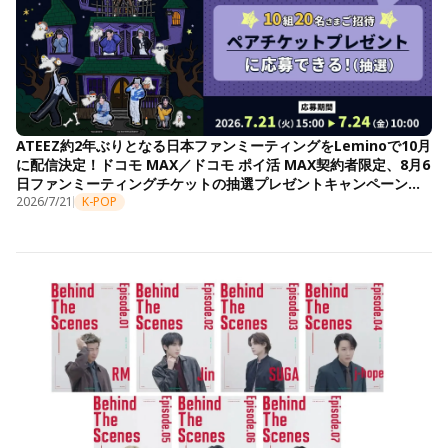
ATEEZ約2年ぶりとなる日本ファンミーティングをLeminoで10月
に配信決定！ドコモ MAX／ドコモ ポイ活 MAX契約者限定、8月6
日ファンミーティングチケットの抽選プレゼントキャンペーンも
開始
2026/7/21
K-POP