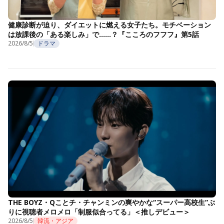
健康診断が迫り、ダイエットに燃える女子たち。モチベーション
は放課後の「ある楽しみ」で……？『こころのフフフ』第5話
2026/8/5
ドラマ
THE BOYZ・Qことチ・チャンミンの爽やかな“スーパー高校生”ぶ
りに視聴者メロメロ「制服似合ってる」＜推しデビュー＞
2026/8/5
韓流・アジア