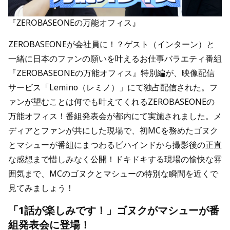
『ZEROBASEONEの万能オフィス』
ZEROBASEONEが会社員に！？ゲスト（インターン）と
一緒に日本のファンの願いを叶えるお仕事バラエティ番組
『ZEROBASEONEの万能オフィス』特別編が、映像配信
サービス「Lemino（レミノ）」にて独占配信された。フ
ァンが望むことは何でも叶えてくれるZEROBASEONEの
万能オフィス！番組発表会が都内にて実施されました。メ
ディアとファンが共にした現場で、初MCを務めたゴヌク
とマシューが番組にまつわるビハインドから撮影後の正直
な感想まで惜しみなく公開！ドキドキする現場の愉快な雰
囲気まで、MCのゴヌクとマシューの特別な瞬間を近くで
見てみましょう！
「1話が楽しみです！」ゴヌクがマシューが番
組発表会に登場！