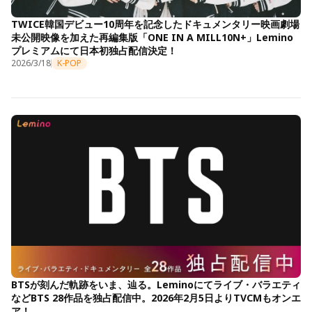
TWICE韓国デビュー10周年を記念したドキュメンタリー映画劇場
未公開映像を加えた再編集版「ONE IN A MILL10N+」Lemino
プレミアムにて日本初独占配信決定！
2026/3/18
K-POP
BTSが刻んだ軌跡をいま、辿る。Leminoにてライブ・バラエティ
などBTS 28作品を独占配信中。2026年2月5日よりTVCMもオンエ
ア！