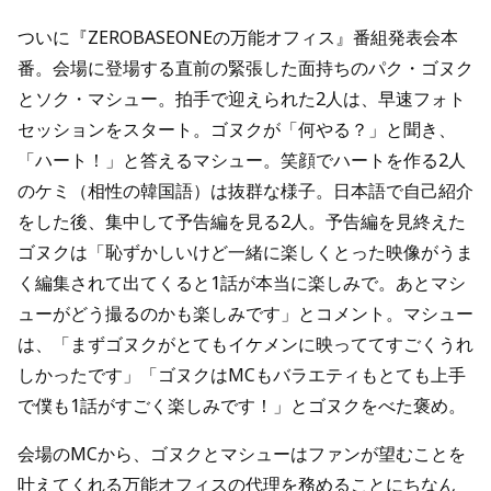
ついに『ZEROBASEONEの万能オフィス』番組発表会本
番。会場に登場する直前の緊張した面持ちのパク・ゴヌク
とソク・マシュー。拍手で迎えられた2人は、早速フォト
セッションをスタート。ゴヌクが「何やる？」と聞き、
「ハート！」と答えるマシュー。笑顔でハートを作る2人
のケミ（相性の韓国語）は抜群な様子。日本語で自己紹介
をした後、集中して予告編を見る2人。予告編を見終えた
ゴヌクは「恥ずかしいけど一緒に楽しくとった映像がうま
く編集されて出てくると1話が本当に楽しみで。あとマシ
ューがどう撮るのかも楽しみです」とコメント。マシュー
は、「まずゴヌクがとてもイケメンに映っててすごくうれ
しかったです」「ゴヌクはMCもバラエティもとても上手
で僕も1話がすごく楽しみです！」とゴヌクをべた褒め。
会場のMCから、ゴヌクとマシューはファンが望むことを
叶えてくれる万能オフィスの代理を務めることにちなん