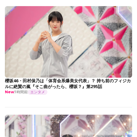
櫻坂46・田村保乃は「体育会系爆美女代表」？ 持ち前のフィジカ
ルに絶賛の嵐『そこ曲がったら、櫻坂？』第295話
1時間前
エンタメ
New