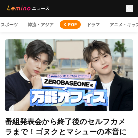
スポーツ
韓流・アジア
K-POP
ドラマ
アニメ・キッ
番組発表会から終了後のセルフカメ
ラまで！ゴヌクとマシューの本音に