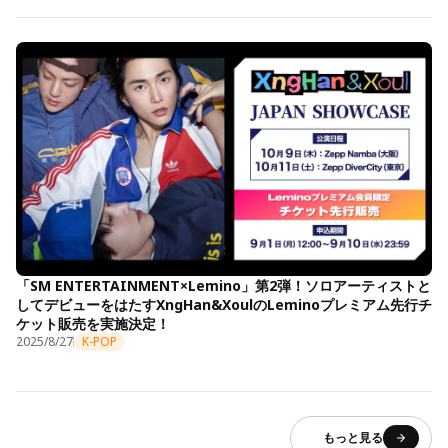
「SM ENTERTAINMENT×Lemino」第2弾！ソロアーティストと
してデビューをはたすXngHan&XoulのLeminoプレミアム先行チ
ケット販売を実施決定！
2025/8/27
K-POP
もっと見る