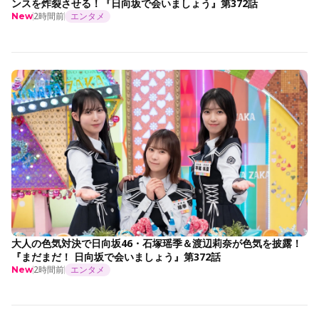
ンスを炸裂させる！『日向坂で会いましょう』第372話
2時間前
エンタメ
New
大人の色気対決で日向坂46・石塚瑶季＆渡辺莉奈が色気を披露！
『まだまだ！ 日向坂で会いましょう』第372話
2時間前
エンタメ
New