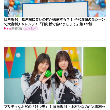
日向坂46・松尾桜に笑いの神が憑依する？！ 半沢直樹の名シーン
で大喜利チャレンジ！『日向坂で会いましょう』第372話
2時間前
エンタメ
New
プリティなお尻の「けつ美」？ 日向坂46・上村ひなのが大喜利セ