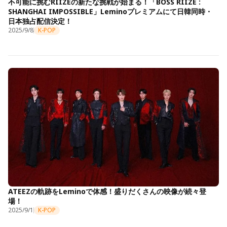
不可能に挑むRIIZEの新たな挑戦が始まる！「BOSS RIIZE :
SHANGHAI IMPOSSIBLE」Leminoプレミアムにて日韓同時・
日本独占配信決定！
2025/9/8
K-POP
ATEEZの軌跡をLeminoで体感！盛りだくさんの映像が続々登
場！
2025/9/1
K-POP