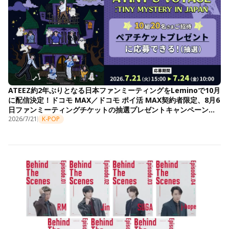
ATEEZ約2年ぶりとなる日本ファンミーティングをLeminoで10月
に配信決定！ドコモ MAX／ドコモ ポイ活 MAX契約者限定、8月6
日ファンミーティングチケットの抽選プレゼントキャンペーンも
開始
2026/7/21
K-POP