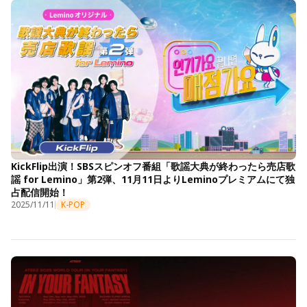
KickFlip出演！SBSスピンオフ番組「歌謡大典が終わったら売店歌
謡 for Lemino」第2弾、11月11日よりLeminoプレミアムにて独
占配信開始！
2025/11/11
K-POP