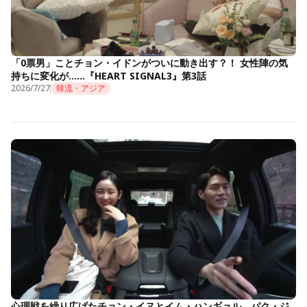
「0票男」ことチョン・イドンがついに動き出す？！ 女性陣の気
持ちに変化が……『HEART SIGNAL3』第3話
2026/7/27
韓流・アジア
心理戦を繰り広げたチョン・イヌとイム・ハンギョル。パク・ジ