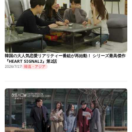
韓国の大人気恋愛リアリティー番組が再始動！ シリーズ最高傑作
『HEART SIGNAL2』第2話
2026/7/27
韓流・アジア