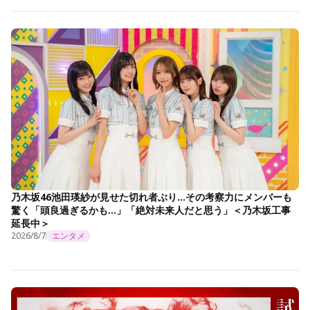
乃木坂46池田瑛紗が見せた切れ者ぶり…その考察力にメンバーも
驚く「頭良過ぎるかも…」「絶対未来人だと思う」＜乃木坂工事
延長中＞
2026/8/7
エンタメ