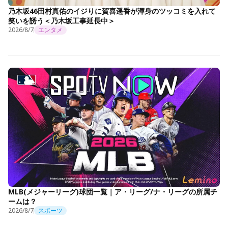
乃木坂46田村真佑のイジりに賀喜遥香が渾身のツッコミを入れて
笑いを誘う＜乃木坂工事延長中＞
2026/8/7
エンタメ
MLB(メジャーリーグ)球団一覧｜ア・リーグ/ナ・リーグの所属チ
ームは？
2026/8/7
スポーツ