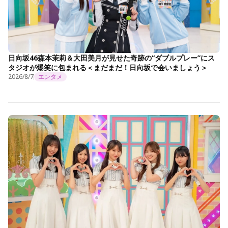
日向坂46森本茉莉＆大田美月が見せた奇跡の“ダブルプレー”にス
タジオが爆笑に包まれる＜まだまだ！日向坂で会いましょう＞
2026/8/7
エンタメ