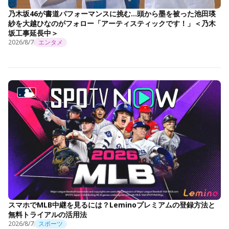
乃木坂46が書道パフォーマンスに挑む…頭から墨を被った池田瑛
紗を大越ひなのがフォロー「アーティスティックです！」＜乃木
坂工事延長中＞
2026/8/7
エンタメ
スマホでMLB中継を見るには？Leminoプレミアムの登録方法と
無料トライアルの活用法
2026/8/7
スポーツ