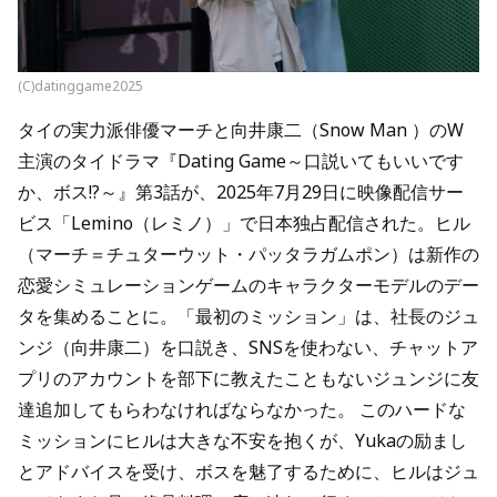
(C)datinggame2025
タイの実力派俳優マーチと向井康二（Snow Man ）のW
主演のタイドラマ『Dating Game～口説いてもいいです
か、ボス!?～』第3話が、2025年7月29日に映像配信サー
ビス「Lemino（レミノ）」で日本独占配信された。ヒル
（マーチ＝チュターウット・パッタラガムポン）は新作の
恋愛シミュレーションゲームのキャラクターモデルのデー
タを集めることに。「最初のミッション」は、社長のジュ
ンジ（向井康二）を口説き、SNSを使わない、チャットア
プリのアカウントを部下に教えたこともないジュンジに友
達追加してもらわなければならなかった。 このハードな
ミッションにヒルは大きな不安を抱くが、Yukaの励まし
とアドバイスを受け、ボスを魅了するために、ヒルはジュ