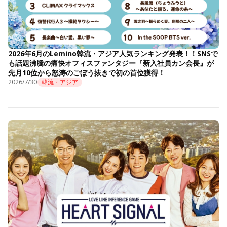
2026年6月のLemino韓流・アジア人気ランキング発表！！SNSで
も話題沸騰の痛快オフィスファンタジー『新入社員カン会長』が
先月10位から怒涛のごぼう抜きで初の首位獲得！
2026/7/30
韓流・アジア