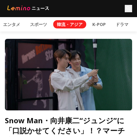
エンタメ
スポーツ
韓流・アジア
K-POP
ドラマ
Snow Man・向井康二“ジュンジ”に
「口説かせてください」！？マーチ