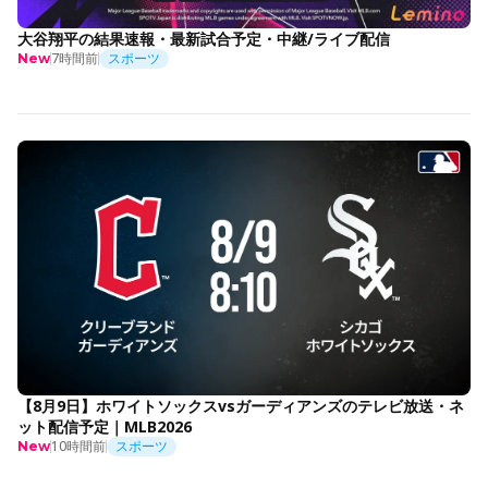
大谷翔平の結果速報・最新試合予定・中継/ライブ配信
7時間前
スポーツ
New
【8月9日】ホワイトソックスvsガーディアンズのテレビ放送・ネ
ット配信予定｜MLB2026
10時間前
スポーツ
New