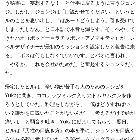
う秘書に「妄想するな！」と仕事に戻るように言うジュン
ジ。しかし、ジュンジは「口説かせてください」というヒ
ルのことを思い出し、「はあー！どうしよう。引き受けて
しまったしなあ」と日本語で本音を漏らす。そこへやって
きたパオ（ポッピー＝ラチャポン・アノマキティ）が、レ
ベルデザイナーが最初のミッションを設定したと報告に来
る。「ボスは何もしなくていいです」とパオに言われ、
「やるか。これも会社のためだ」と奮起するジュンジだっ
た。
帰宅したヒルは、辛い物が苦手な人のためのレシピを
Yukaに聞き、ココナッツミルク入りのトムヤムクンを作
ろうとしていた。料理をしながら、「僕はどうすればい
い？誰かを口説いたことがないんだ」「考えるだけで頭が
痛いよ」と弱音を吐き、Yukaに励ましてもらう。翌日、
ヒルは『男性の口説き方』の本を手に、ジュンジを口説く
方法を必死に考えていた。先輩ゲームプログラマーのベイ