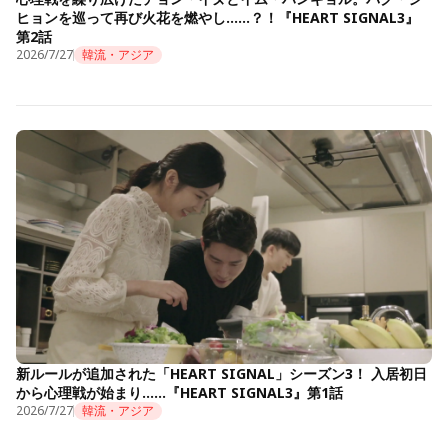
ヒョンを巡って再び火花を燃やし……？！『HEART SIGNAL3』
第2話
2026/7/27
韓流・アジア
新ルールが追加された「HEART SIGNAL」シーズン3！ 入居初日
から心理戦が始まり……『HEART SIGNAL3』第1話
2026/7/27
韓流・アジア