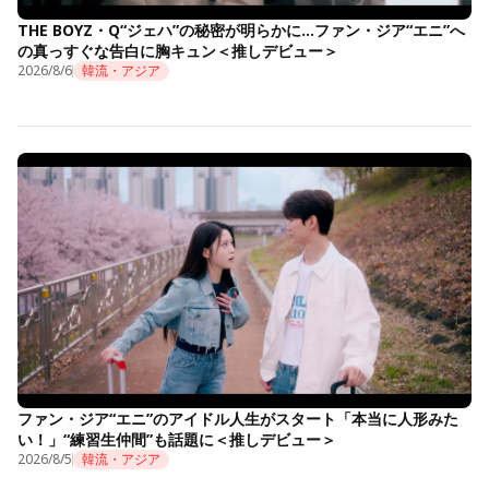
THE BOYZ・Q“ジェハ”の秘密が明らかに…ファン・ジア“エニ”へ
の真っすぐな告白に胸キュン＜推しデビュー＞
2026/8/6
韓流・アジア
ファン・ジア“エニ”のアイドル人生がスタート「本当に人形みた
い！」“練習生仲間”も話題に＜推しデビュー＞
2026/8/5
韓流・アジア