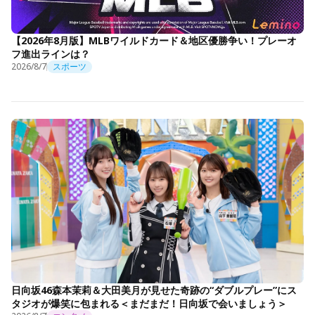
【2026年8月版】MLBワイルドカード＆地区優勝争い！プレーオ
フ進出ラインは？
2026/8/7
スポーツ
日向坂46森本茉莉＆大田美月が見せた奇跡の“ダブルプレー”にス
タジオが爆笑に包まれる＜まだまだ！日向坂で会いましょう＞