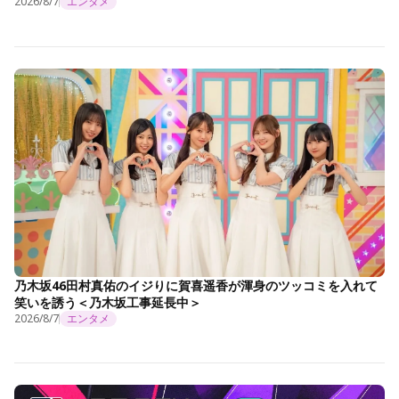
2026/8/7
エンタメ
乃木坂46田村真佑のイジりに賀喜遥香が渾身のツッコミを入れて
笑いを誘う＜乃木坂工事延長中＞
2026/8/7
エンタメ