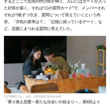
するとここで玄関の呼び鈴が鳴り、入口にはカードが入っ
た封筒が届く。それは“心の質問カード”で、メンバーそれ
ぞれが1枚ずつ引き、質問について答えていくという内
容。「浮気の基準は？」「記憶に残っているデート」な
ど、恋愛にまつわる質問に答えていた。
(C)TVING Co.， Ltd， All Rights Reserved.
「乗り換え恋愛～新たな出会いの始まり～」第6回より