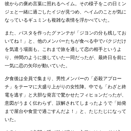
彼からの褒め言葉に照れるヘイム。その様子をこの日ミン
ジェと一緒に過ごしたイジが見つめ、ヘイムのことが気に
なっているギュミンも複雑な表情を浮かべていた。
また、パスタを作ったグァンテが「ジヨンの分も残してお
いてね！」と、他のメンバーたちが食べる中でパクジだけ
を気遣う場面も。これまで旅を通して恋の相手というよ
り、仲間のように接していた一同だったが、最終日を前に
一気に恋の矢印が動いていた。
夕食後は全員で集まり、男性メンバーの「必殺アプロー
チ」をテーマに大盛り上がりの女性陣。中でも「わざと終
電を逃す」と大胆な発言で驚かせたフィヒョンだったが、
意図がうまく伝わらず、誤解されてしまったようで「始発
まで屋台や食堂で過ごすんだよ！」と、たじたじになって
いた。