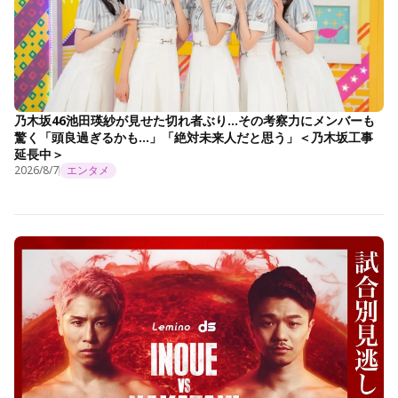
乃木坂46池田瑛紗が見せた切れ者ぶり…その考察力にメンバーも
驚く「頭良過ぎるかも…」「絶対未来人だと思う」＜乃木坂工事
延長中＞
2026/8/7
エンタメ