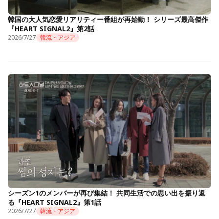
韓国の大人気恋愛リアリティー番組が再始動！ シリーズ最高傑作
『HEART SIGNAL2』第2話
2026/7/27
韓流・アジア
シーズン1のメンバーが再び集結！ 共同生活での思い出を振り返
る『HEART SIGNAL2』第1話
2026/7/27
韓流・アジア