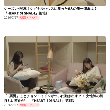
シーズン4開幕！シグナルハウスに集った6人の第一印象は？
『HEART SIGNAL4』第1話
2026/7/27
韓流・アジア
「0票男」ことチョン・イドンがついに動き出す？！ 女性陣の気
持ちに変化が……『HEART SIGNAL3』第3話
2026/7/27
韓流・アジア