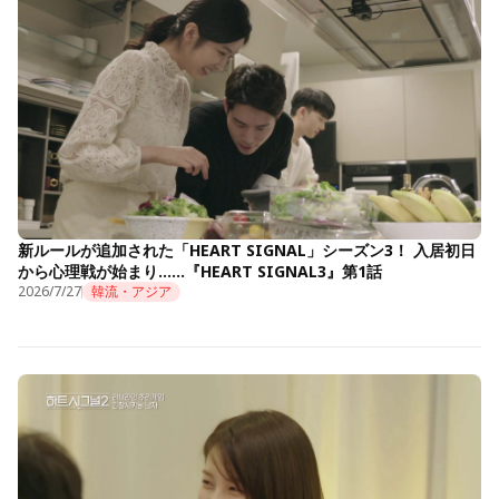
新ルールが追加された「HEART SIGNAL」シーズン3！ 入居初日
から心理戦が始まり……『HEART SIGNAL3』第1話
2026/7/27
韓流・アジア