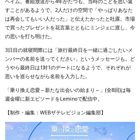
ヘイム。番組放送から4年がたつも、当時のことを思い返
すことがあるようで、2人だけの空間で「やっぱりあなた
は再会してもいい人だった」と伝えたかったと吐露。市場
で買ったプレゼントを花言葉とともにミンジェに渡し、今
の思いを打ち明けた。
3日目の就寝間際には「旅行最終日を一緒に過ごしたいメ
ンバーの名前を送ってください」というメッセージも。ど
うやら最終日は1対1のデートになるようで、それぞれが
思いを巡らせながら名前を入力した。
「乗り換え恋愛～新たな出会いの始まり～」(全8回)は毎
週金曜に新エピソードをLeminoで配信中。
【制作・編集：WEBザテレビジョン編集部】