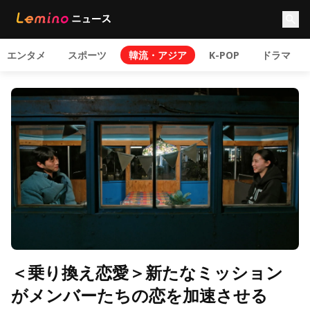
エンタメ
スポーツ
韓流・アジア
K-POP
ドラマ
＜乗り換え恋愛＞新たなミッション
がメンバーたちの恋を加速させる