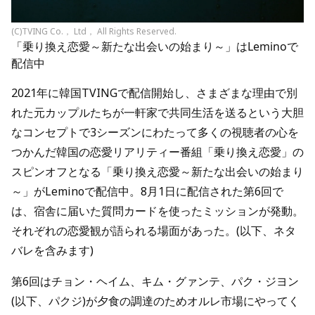
(C)TVING Co.， Ltd， All Rights Reserved.
「乗り換え恋愛～新たな出会いの始まり～」はLeminoで
配信中
2021年に韓国TVINGで配信開始し、さまざまな理由で別
れた元カップルたちが一軒家で共同生活を送るという大胆
なコンセプトで3シーズンにわたって多くの視聴者の心を
つかんだ韓国の恋愛リアリティー番組「乗り換え恋愛」の
スピンオフとなる「乗り換え恋愛～新たな出会いの始まり
～」がLeminoで配信中。8月1日に配信された第6回で
は、宿舎に届いた質問カードを使ったミッションが発動。
それぞれの恋愛観が語られる場面があった。(以下、ネタ
バレを含みます)
第6回はチョン・ヘイム、キム・グァンテ、パク・ジヨン
(以下、パクジ)が夕食の調達のためオルレ市場にやってく