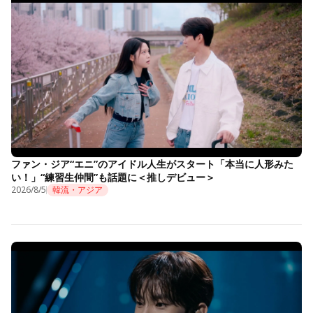
ファン・ジア“エニ”のアイドル人生がスタート「本当に人形みた
い！」“練習生仲間”も話題に＜推しデビュー＞
2026/8/5
韓流・アジア