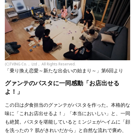
(C)TVING Co.， Ltd， All Rights Reserved.
「乗り換え恋愛～新たな出会いの始まり～」第6回より
グァンテのパスタに一同感動「お店出せる
よ！」
この日は夕食担当のグァンテがパスタを作った。本格的な
味に「これお店出せるよ！」「本当においしい」と、一同
も絶賛。パスタを堪能しているとミンジェがヘイムに「顔
を洗ったの？ 肌がきれいだから」と自然な流れで褒め、