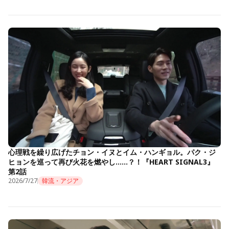
心理戦を繰り広げたチョン・イヌとイム・ハンギョル。パク・ジ
ヒョンを巡って再び火花を燃やし……？！『HEART SIGNAL3』
第2話
2026/7/27
韓流・アジア