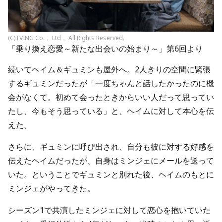
(C)TVING Co.， Ltd， All Rights Reserved.
「乗り換え恋愛～新たな出会いの始まり～」第6回より
続いてヘイム＆ギュミンも屋外へ。2人きりの空間に緊張
するギュミンだったが「一度ちゃんと話したかったのに機
会がなくて。初めて会ったときからいい人だって思ってい
たし、今もそう思っている」と、ヘイムに対して本心を伝
えた。
さらに、ギュミンに呼び出され、自分も彼に対する好感を
伝えたヘイムだったが、自身はミンジェにメールを送って
いた。ということでギュミンと別れた後、ヘイムのもとに
ミンジェがやってきた。
シーズン1で共演したミンジェに対して恋心を抱いていた