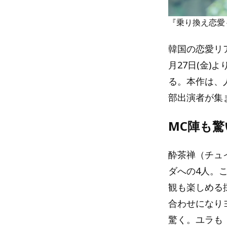
『乗り換え恋愛
韓国の恋愛リ
月27日(金)
る。本作は、
部出演者が集
MC陣も
酔茶禅（チュ
ダへの4人。
観も楽しめる
合わせになり
驚く。ユラも