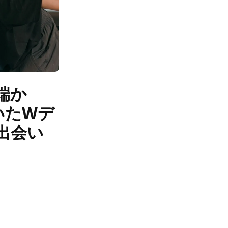
端か
いたWデ
出会い