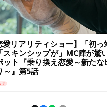
恋愛リアリティショー】「初っ
「スキンシップが」MC陣が驚
ポット『乗り換え恋愛～新たな
り～』第5話
ジア