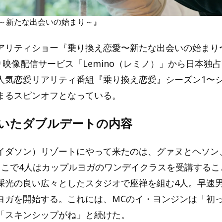
～新たな出会いの始まり～』
アリティショー『乗り換え恋愛〜新たな出会いの始まり〜』
より映像配信サービス「Lemino（レミノ）」から日本独
人気恋愛リアリティ番組『乗り換え恋愛』シーズン1〜シ
まるスピンオフとなっている。
驚いたダブルデートの内容
イダソン）リゾートにやって来たのは、グァヌとヘソン
ここで4人はカップルヨガのワンデイクラスを受講するこ
採光の良い広々としたスタジオで座禅を組む4人。早速男
ヨガを開始する。これには、MCのイ・ヨンジンは「初
「スキンシップがね」と続けた。