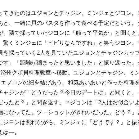
ってきたのはユジョンとチャジン、ミンジェとジヨン。
あと、一緒に貝のパスタを作って食べる予定だという。
が、隣で採っていたジヨンに「触って平気か」と聞くと
。驚くミンジェに「ビビりなんですね」と笑うジヨン。
貝を採っていく2人を見ていたユジョンとチャジンカッ
です」「距離が縮まったと思いました」と振り返った。
、済州クボ貝料理教室へ移動。ユジョンとチャジン、ミ
てエプロンの紐を結びあう。和気あいあいと作った料理
チャジンが「どうだった？今日のデートは」と聞くと、
だったと？」と聞き返す。ユジョンは「2人はお似合い
画になってた。ツーショットがきれいだった。どう？」
にジヨンは照れながら、ミンジェに「どうです？」と振
えは―。