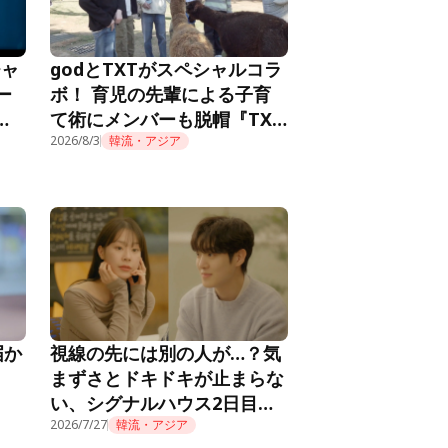
チャ
godとTXTがスペシャルコラ
ー
ボ！ 育児の先輩による子育
メ
て術にメンバーも脱帽『TXT
推し
の育児日記』第10話
2026/8/3
韓流・アジア
届か
視線の先には別の人が…？気
まずさとドキドキが止まらな
い、シグナルハウス2日目の
朝『HEART SIGNAL4』第2
2026/7/27
韓流・アジア