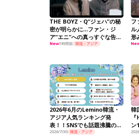
THE BOYZ・Q“ジェハ”の秘
フ
密が明らかに…ファン・ジ
ル
ア“エニ”への真っすぐな告白
形
に胸キュン＜推しデビュー＞
1時間前
韓流・アジア
話
New
Ne
2026年6月のLemino韓流・
韓
アジア人気ランキング発
『
表！！SNSでも話題沸騰の痛
ン
快オフィスファンタジー『新
2026/7/30
韓流・アジア
Le
2026