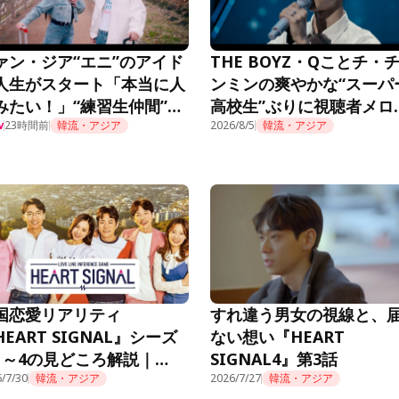
ァン・ジア“エニ”のアイド
THE BOYZ・Qことチ・
人生がスタート「本当に人
ンミンの爽やかな“スーパ
みたい！」“練習生仲間”も
高校生”ぶりに視聴者メロ
題に＜推しデビュー＞
23時間前
韓流・アジア
ロ「制服似合ってる」＜
2026/8/5
韓流・アジア
w
デビュー＞
国恋愛リアリティ
すれ違う男女の視線と、
HEART SIGNAL』シーズ
ない想い『HEART
1～4の見どころ解説｜
SIGNAL4』第3話
mino公式
/7/30
韓流・アジア
2026/7/27
韓流・アジア