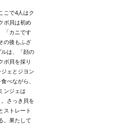
ここで4人はク
クボ貝は初め
、「カニです
その後もふざ
プルは、「顔の
クボ貝を採り
ンジェとジヨン
を食べながら、
ミンジェは
よ。さっき貝を
とストレート
る。果たして