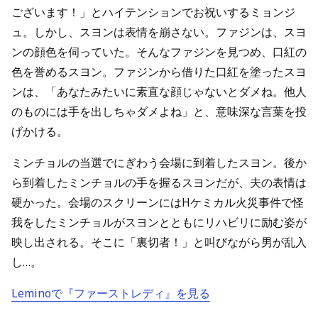
ございます！」とハイテンションでお祝いするミョンジ
ュ。しかし、スヨンは表情を崩さない。ファジンは、スヨ
ンの顔色を伺っていた。そんなファジンを見つめ、口紅の
色を誉めるスヨン。ファジンから借りた口紅を塗ったスヨ
ンは、「あなたみたいに素直な顔じゃないとダメね。他人
のものには手を出しちゃダメよね」と、意味深な言葉を投
げかける。
ミンチョルの当選でにぎわう会場に到着したスヨン。後か
ら到着したミンチョルの手を握るスヨンだが、夫の表情は
硬かった。会場のスクリーンにはHケミカル火災事件で怪
我をしたミンチョルがスヨンとともにリハビリに励む姿が
映し出される。そこに「裏切者！」と叫びながら男が乱入
し…。
Leminoで『ファーストレディ』を見る