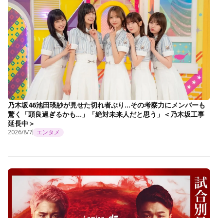
乃木坂46池田瑛紗が見せた切れ者ぶり…その考察力にメンバーも
驚く「頭良過ぎるかも…」「絶対未来人だと思う」＜乃木坂工事
延長中＞
2026/8/7
エンタメ