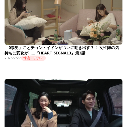
「0票男」ことチョン・イドンがついに動き出す？！ 女性陣の気
持ちに変化が……『HEART SIGNAL3』第3話
2026/7/27
韓流・アジア