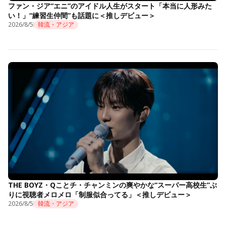
ファン・ジア“エニ”のアイドル人生がスタート「本当に人形みた
い！」“練習生仲間”も話題に＜推しデビュー＞
2026/8/5
韓流・アジア
THE BOYZ・Qことチ・チャンミンの爽やかな“スーパー高校生”ぶ
りに視聴者メロメロ「制服似合ってる」＜推しデビュー＞
2026/8/5
韓流・アジア