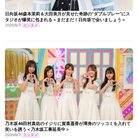
日向坂46森本茉莉＆大田美月が見せた奇跡の“ダブルプレー”にス
タジオが爆笑に包まれる＜まだまだ！日向坂で会いましょう＞
2026/8/7
エンタメ
乃木坂46田村真佑のイジりに賀喜遥香が渾身のツッコミを入れて
笑いを誘う＜乃木坂工事延長中＞
2026/8/7
エンタメ