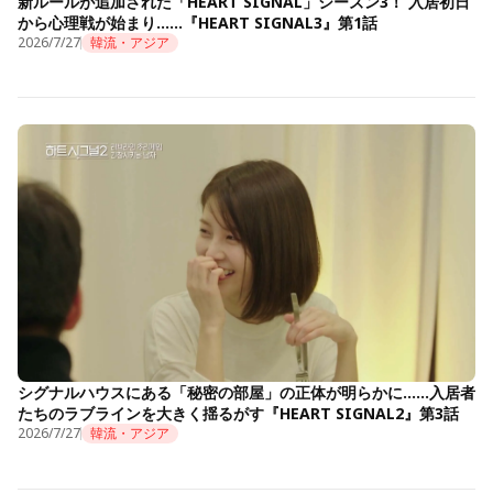
新ルールが追加された「HEART SIGNAL」シーズン3！ 入居初日
から心理戦が始まり……『HEART SIGNAL3』第1話
2026/7/27
韓流・アジア
シグナルハウスにある「秘密の部屋」の正体が明らかに……入居者
たちのラブラインを大きく揺るがす『HEART SIGNAL2』第3話
2026/7/27
韓流・アジア