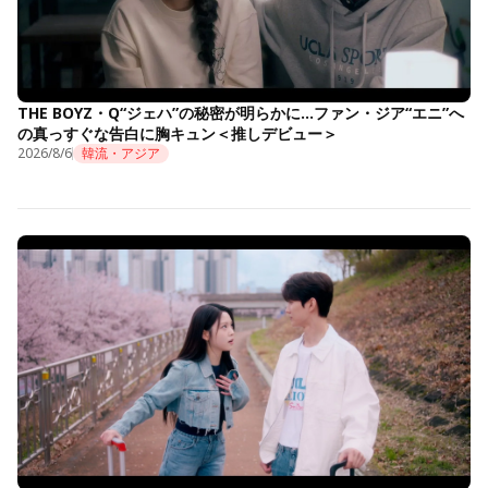
THE BOYZ・Q“ジェハ”の秘密が明らかに…ファン・ジア“エニ”へ
の真っすぐな告白に胸キュン＜推しデビュー＞
2026/8/6
韓流・アジア