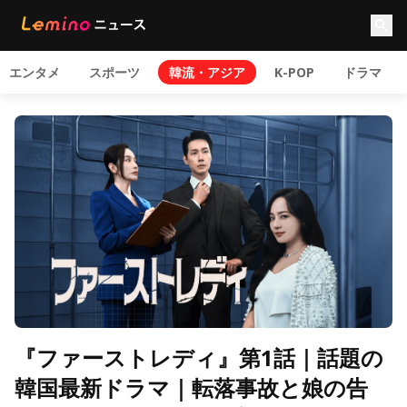
エンタメ
スポーツ
韓流・アジア
K-POP
ドラマ
『ファーストレディ』第1話｜話題の
韓国最新ドラマ｜転落事故と娘の告