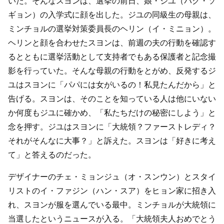
いた。そんなスヨンは、選挙の前日、娘・ジユ（パク・ソ
ギョン）の入学式に顔を出した。ジユの同級生の母親は、
ミンチョルの選挙対策委員長のヘリン（イ・ミニョン）。
ヘリンと顔を合わせたスヨンは、前週の夫の行動を確認す
るとともに選挙活動として支持者でもある保護者と記念撮
影を行っていた。そんな母親の行動をとがめ、反発するジ
ユはスヨンに「パパには女がいるの！私見たんだから」と
告げる。スヨンは、そのことを知っている人は他にいない
か何度もジユに確かめ、「私たちだけの秘密にしよう」と
念を押す。ジユはスヨンに「大統領？ファーストレディ？
それがそんなに大事？」と訴えた。スヨンは「好きに考え
て」と答えるのだった。
デザイナーのチェ・ミョンジュ（オ・スンウン）とスタイ
リストのイ・ファジン（ハン・スア）をヒョン家に招き入
れ、スヨンが服を選んでいる最中。ミンチョルが大統領に
当選したというニュースが入る。「大統領夫人おめでとう