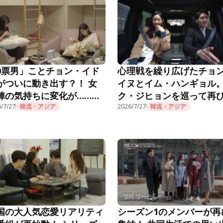
0票男」ことチョン・イド
心理戦を繰り広げたチョ
がついに動き出す？！ 女
イヌとイム・ハンギョル
陣の気持ちに変化が……
ク・ジヒョンを巡って再
EART SIGNAL3』第3話
/7/27
韓流・アジア
花を燃やし……？！『HEA
2026/7/27
韓流・アジア
SIGNAL3』第2話
国の大人気恋愛リアリティ
シーズン1のメンバーが再