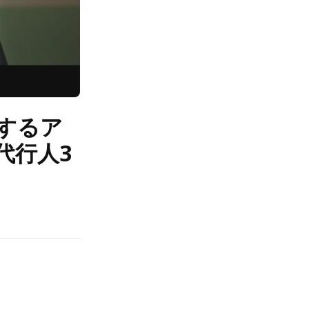
するア
代行人3