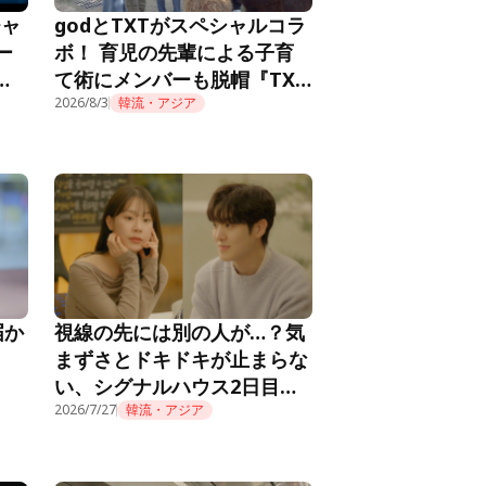
チャ
godとTXTがスペシャルコラ
ー
ボ！ 育児の先輩による子育
メ
て術にメンバーも脱帽『TXT
推し
の育児日記』第10話
2026/8/3
韓流・アジア
届か
視線の先には別の人が…？気
まずさとドキドキが止まらな
い、シグナルハウス2日目の
朝『HEART SIGNAL4』第2
2026/7/27
韓流・アジア
話