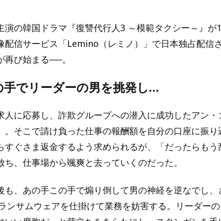
主演の韓国ドラマ『復讐代行人3 ～模範タクシー～』が1
像配信サービス「Lemino（レミノ）」で日本独占配信
が再び始まる──。
の手でリーダーの男を挑発し…
求人に応募し、詐欺グループへの潜入に成功したアン・
）。そこで請け負った仕事の報酬額を自分の口座に振り
らすぐさま返金するよう求められるが、「だったらもう
放ち、仕事場から颯爽と去っていくのだった。
後も、あの手この手で煽り倒して男の神経を逆なでし、
にランサムウェアを仕掛けて業務を妨害する。リーダー