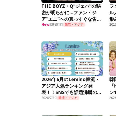
THE BOYZ・Q“ジェハ”の秘
フ
密が明らかに…ファン・ジ
ル
ア“エニ”への真っすぐな告白
形
に胸キュン＜推しデビュー＞
13時間前
韓流・アジア
話
2026
New
2026年6月のLemino韓流・
韓
アジア人気ランキング発
『
表！！SNSでも話題沸騰の痛
ン
快オフィスファンタジー『新
2026/7/30
韓流・アジア
Le
2026
入社員カン会長』が先月10位
から怒涛のごぼう抜きで初の