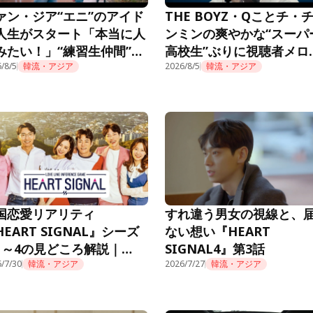
ァン・ジア“エニ”のアイド
THE BOYZ・Qことチ・
人生がスタート「本当に人
ンミンの爽やかな“スーパ
みたい！」“練習生仲間”も
高校生”ぶりに視聴者メロ
題に＜推しデビュー＞
/8/5
韓流・アジア
ロ「制服似合ってる」＜
2026/8/5
韓流・アジア
デビュー＞
国恋愛リアリティ
すれ違う男女の視線と、
HEART SIGNAL』シーズ
ない想い『HEART
1～4の見どころ解説｜
SIGNAL4』第3話
mino公式
/7/30
韓流・アジア
2026/7/27
韓流・アジア