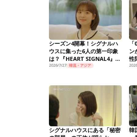
首位獲得！
シーズン4開幕！シグナルハ
「
ウスに集った6人の第一印象
ン
は？『HEART SIGNAL4』第
性
1話
2026/7/27
韓流・アジア
『H
2026
シグナルハウスにある「秘密
韓