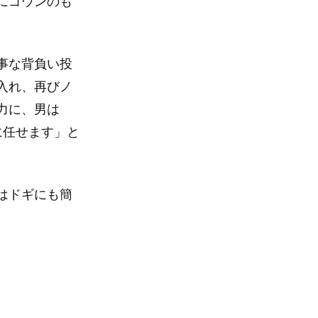
にゴウンのも
事な背負い投
入れ、再びノ
力に、男は
に任せます」と
はドギにも簡