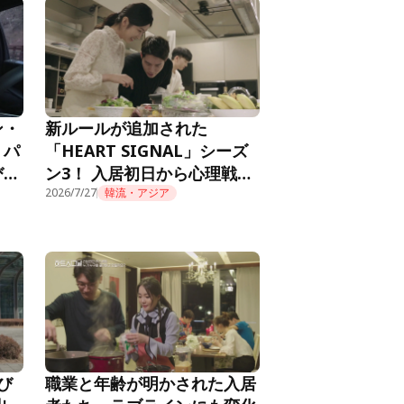
ン・
新ルールが追加された
。パ
「HEART SIGNAL」シーズ
び火
ン3！ 入居初日から心理戦が
RT
始まり……『HEART
2026/7/27
韓流・アジア
SIGNAL3』第1話
び
職業と年齢が明かされた入居