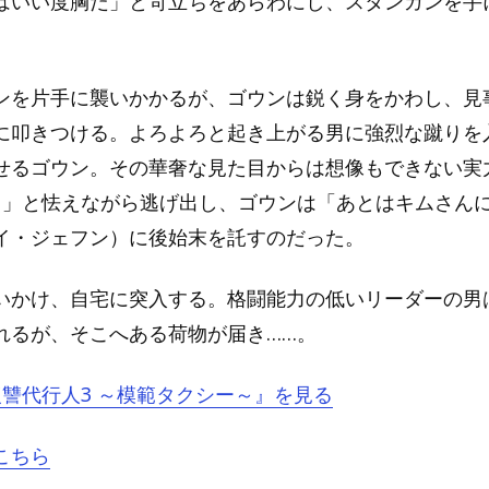
はいい度胸だ」と苛立ちをあらわにし、スタンガンを手
。
ンを片手に襲いかかるが、ゴウンは鋭く身をかわし、見
に叩きつける。よろよろと起き上がる男に強烈な蹴りを
せるゴウン。その華奢な見た目からは想像もできない実
？」と怯えながら逃げ出し、ゴウンは「あとはキムさん
イ・ジェフン）に後始末を託すのだった。
いかけ、自宅に突入する。格闘能力の低いリーダーの男
れるが、そこへある荷物が届き……。
『復讐代行人3 ～模範タクシー～』を見る
こちら