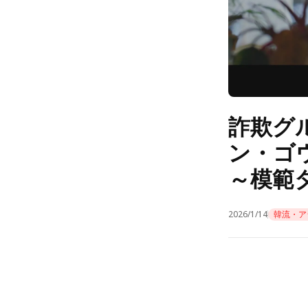
詐欺グ
ン・ゴ
～模範
2026/1/14
韓流・ア