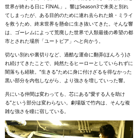
世界が終わる日に FINAL」。響はSeason3で来美と別れ
てしまったが、ある目的のために連れ去られた娘・ミライ
を救うため、終末世界を懸命に生き抜いてきた。そんな響
は、ゴーレムによって荒廃した世界で人類最後の希望の都
市とされた場所「ユートピア」へと向かう。
切ない別れや裏切りなど、過酷な運命に翻弄(ほんろう)さ
れ続けてきたことで、純然たるヒーローとしていられずに
闇落ちも経験。“生きる”ために身に付けざるを得なかった
黒い部分を内包しながら、より強さを増していった響。
共にいる仲間は変わっても、芯にある“愛する人を助け
る”という部分は変わらない。劇場版で竹内は、そんな複
雑な強さを瞳に宿している。