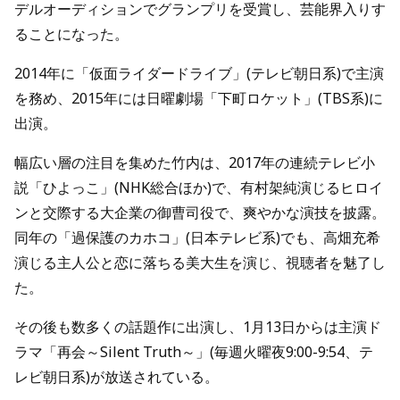
デルオーディションでグランプリを受賞し、芸能界入りす
ることになった。
2014年に「仮面ライダードライブ」(テレビ朝日系)で主演
を務め、2015年には日曜劇場「下町ロケット」(TBS系)に
出演。
幅広い層の注目を集めた竹内は、2017年の連続テレビ小
説「ひよっこ」(NHK総合ほか)で、有村架純演じるヒロイ
ンと交際する大企業の御曹司役で、爽やかな演技を披露。
同年の「過保護のカホコ」(日本テレビ系)でも、高畑充希
演じる主人公と恋に落ちる美大生を演じ、視聴者を魅了し
た。
その後も数多くの話題作に出演し、1月13日からは主演ド
ラマ「再会～Silent Truth～」(毎週火曜夜9:00-9:54、テ
レビ朝日系)が放送されている。