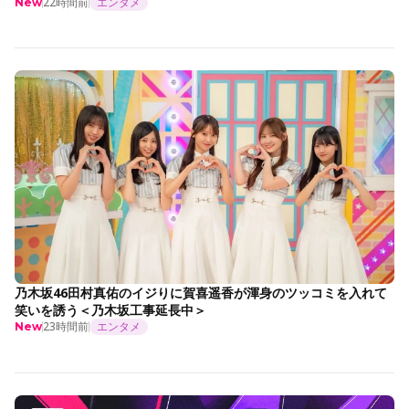
22時間前
エンタメ
New
乃木坂46田村真佑のイジりに賀喜遥香が渾身のツッコミを入れて
笑いを誘う＜乃木坂工事延長中＞
23時間前
エンタメ
New