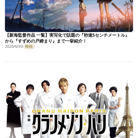
【新海監督作品 一覧】実写化で話題の『秒速5センチメートル』
から『すずめの戸締まり』まで一挙紹介！
2026/6/30
映画