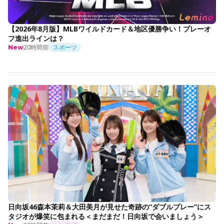
【2026年8月版】MLBワイルドカード＆地区優勝争い！プレーオ
フ進出ラインは？
20時間前
スポーツ
New
日向坂46森本茉莉＆大田美月が見せた奇跡の“ダブルプレー”にス
タジオが爆笑に包まれる＜まだまだ！日向坂で会いましょう＞