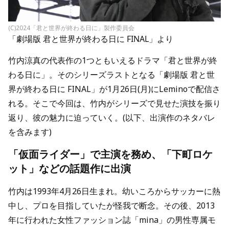
(C)2024「君と世界が終わる日に」製作委員会
「劇場版 君と世界が終わる日に FINAL」より
竹内涼真の代表作の1つともいえるドラマ「君と世界が終
わる日に」。そのシリーズラストとなる「劇場版 君と世
界が終わる日に FINAL」が1月26日(月)にLeminoで配信さ
れる。そこで今回は、竹内がシリーズで見せた演技を振り
返り、彼の魅力に迫っていく。(以下、出演作のネタバレ
を含みます)
「仮面ライダー」で主演を務め、「下町ロケ
ット」などの話題作に出演
竹内は1993年4月26日生まれ。幼いころからサッカーに熱
中し、プロを目指していたが怪我で断念。その後、2013
年に行われた女性ファッション誌「mina」の男性専属モ