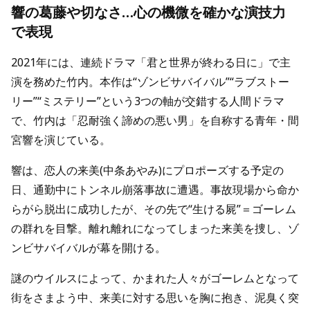
響の葛藤や切なさ…心の機微を確かな演技力
で表現
2021年には、連続ドラマ「君と世界が終わる日に」で主
演を務めた竹内。本作は“ゾンビサバイバル”“ラブストー
リー”“ミステリー”という3つの軸が交錯する人間ドラマ
で、竹内は「忍耐強く諦めの悪い男」を自称する青年・間
宮響を演じている。
響は、恋人の来美(中条あやみ)にプロポーズする予定の
日、通勤中にトンネル崩落事故に遭遇。事故現場から命か
らがら脱出に成功したが、その先で“生ける屍”＝ゴーレム
の群れを目撃。離れ離れになってしまった来美を捜し、ゾ
ンビサバイバルが幕を開ける。
謎のウイルスによって、かまれた人々がゴーレムとなって
街をさまよう中、来美に対する思いを胸に抱き、泥臭く突