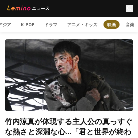
アジア
K-POP
ドラマ
アニメ・キッズ
映画
音楽
竹内涼真が体現する主人公の真っすぐ
な熱さと深淵な心…「君と世界が終わ