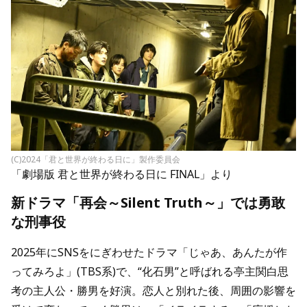
(C)2024「君と世界が終わる日に」製作委員会
「劇場版 君と世界が終わる日に FINAL」より
新ドラマ「再会～Silent Truth～」では勇敢
な刑事役
2025年にSNSをにぎわせたドラマ「じゃあ、あんたが作
ってみろよ」(TBS系)で、“化石男”と呼ばれる亭主関白思
考の主人公・勝男を好演。恋人と別れた後、周囲の影響を