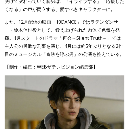
受けて変わっていく勝男は、「イライラする」「応援した
くなる」の声が両立する、愛すべきキャラクターに。
また、12月配信の映画「10DANCE」ではラテンダンサ
ー・鈴木信也役として、鍛え上げられた肉体で色気を発
揮。1月スタートのドラマ「再会～Silent Truth～」では
主人公の勇敢な刑事を演じ、4月には約5年ぶりとなる2作
目のミュージカル「奇跡を呼ぶ男」の公演も控えている。
【制作・編集：WEBザテレビジョン編集部】