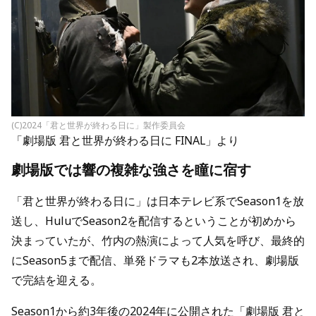
(C)2024「君と世界が終わる日に」製作委員会
「劇場版 君と世界が終わる日に FINAL」より
劇場版では響の複雑な強さを瞳に宿す
「君と世界が終わる日に」は日本テレビ系でSeason1を放
送し、HuluでSeason2を配信するということが初めから
決まっていたが、竹内の熱演によって人気を呼び、最終的
にSeason5まで配信、単発ドラマも2本放送され、劇場版
で完結を迎える。
Season1から約3年後の2024年に公開された「劇場版 君と