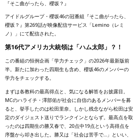
『そこ曲がったら、櫻坂？』
アイドルグループ・櫻坂46の冠番組『そこ曲がったら、
櫻坂？』第269話が映像配信サービス「Lemino（レミ
ノ）」にて配信された。
第16代アメリカ大統領は「ハム太郎」？！
この番組の恒例企画「学力チェック」の2026年最新版前
半。新たに加わった四期生も含め、櫻坂46のメンバーの
学力をチェックする。
まずは各教科の最高得点と、気になる解答をお披露目。
MCのハライチ・澤部佑が社会に自信のあるメンバーを募
ると、挙手したのは松田里奈。しかし残念ながら松田は安
定のダイジェスト送りでランクインとならず。最高点を取
ったのは四期生の勝又春で、20点中19点という高得点を
序盤から叩き出した。勝又は「社会は苦手で…」といい、