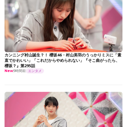
カンニング村山誕生？！ 櫻坂46・村山美羽のうっかりミスに「素
直でかわいい」「これだからやめられない」『そこ曲がったら、
櫻坂？』第295話
9時間前
エンタメ
New