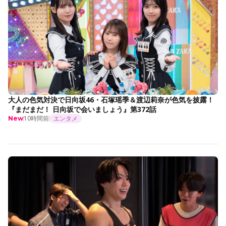
大人の色気対決で日向坂46・石塚瑶季＆渡辺莉奈が色気を披露！
『まだまだ！ 日向坂で会いましょう』第372話
10時間前
エンタメ
New