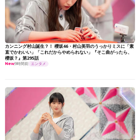
カンニング村山誕生？！ 櫻坂46・村山美羽のうっかりミスに「素
直でかわいい」「これだからやめられない」『そこ曲がったら、
櫻坂？』第295話
9時間前
エンタメ
New