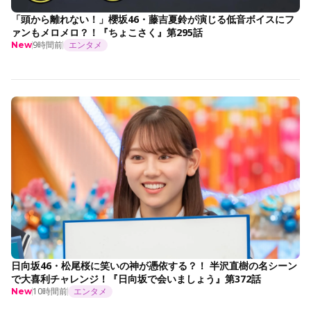
「頭から離れない！」櫻坂46・藤吉夏鈴が演じる低音ボイスにフ
ァンもメロメロ？！『ちょこさく』第295話
9時間前
エンタメ
New
日向坂46・松尾桜に笑いの神が憑依する？！ 半沢直樹の名シーン
で大喜利チャレンジ！『日向坂で会いましょう』第372話
10時間前
エンタメ
New