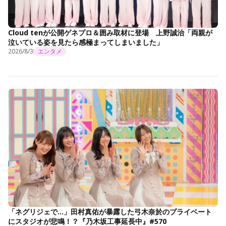
Cloud tenが公開ゲネプロ＆囲み取材に登場 上野誠治「両親が
泣いている姿を見たら感極まってしまいました」
2026/8/3
エンタメ
「ネグリジェで…」田村真佑が暴露した弓木奈於のプライベート
にスタジオが悲鳴！？『乃木坂工事延長中』#570