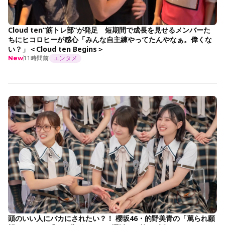
Cloud ten“筋トレ部”が発足 短期間で成長を見せるメンバーた
ちにヒコロヒーが感心「みんな自主練やってたんやなぁ。偉くな
い？」＜Cloud ten Begins＞
11時間前
エンタメ
New
頭のいい人にバカにされたい？！ 櫻坂46・的野美青の「罵られ願