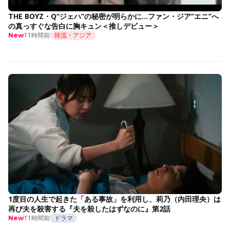
THE BOYZ・Q“ジェハ”の秘密が明らかに…ファン・ジア“エニ”へ
の真っすぐな告白に胸キュン＜推しデビュー＞
11時間前
韓流・アジア
New
1度目の人生で起きた「ある事故」を利用し、莉乃（内田理央）は
再び夫を殺害する『夫を殺したはずなのに』第2話
11時間前
ドラマ
New