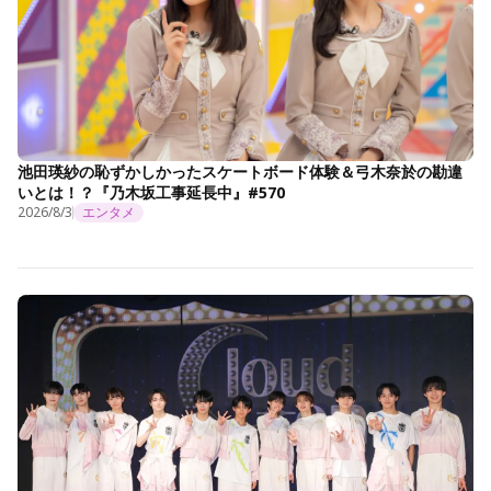
池田瑛紗の恥ずかしかったスケートボード体験＆弓木奈於の勘違
いとは！？『乃木坂工事延長中』#570
2026/8/3
エンタメ