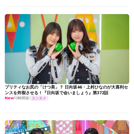
プリティなお尻の「けつ美」？ 日向坂46・上村ひなのが大喜利セ
ンスを炸裂させる！『日向坂で会いましょう』第372話
10時間前
エンタメ
New