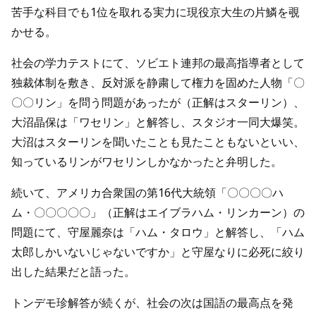
苦手な科目でも1位を取れる実力に現役京大生の片鱗を覗
かせる。
社会の学力テストにて、ソビエト連邦の最高指導者として
独裁体制を敷き、反対派を静粛して権力を固めた人物「〇
〇〇リン」を問う問題があったが（正解はスターリン）、
大沼晶保は「ワセリン」と解答し、スタジオ一同大爆笑。
大沼はスターリンを聞いたことも見たこともないといい、
知っているリンがワセリンしかなかったと弁明した。
続いて、アメリカ合衆国の第16代大統領「〇〇〇〇ハ
ム・〇〇〇〇〇」（正解はエイブラハム・リンカーン）の
問題にて、守屋麗奈は「ハム・タロウ」と解答し、「ハム
太郎しかいないじゃないですか」と守屋なりに必死に絞り
出した結果だと語った。
トンデモ珍解答が続くが、社会の次は国語の最高点を発