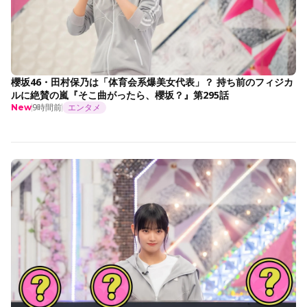
櫻坂46・田村保乃は「体育会系爆美女代表」？ 持ち前のフィジカ
ルに絶賛の嵐『そこ曲がったら、櫻坂？』第295話
9時間前
エンタメ
New