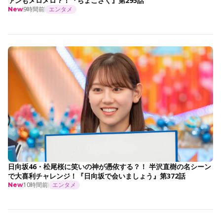
ァンもメロメロ？！『ちょこさく』第295話
9時間前
エンタメ
New
日向坂46・松尾桜に笑いの神が憑依する？！ 半沢直樹の名シーン
で大喜利チャレンジ！『日向坂で会いましょう』第372話
10時間前
エンタメ
New