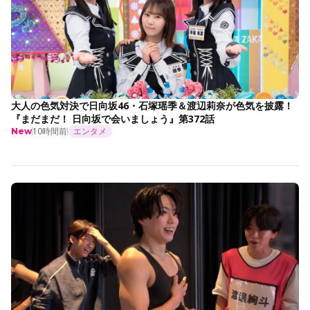
大人の色気対決で日向坂46・石塚瑶季＆渡辺莉奈が色気を披露！
『まだまだ！ 日向坂で会いましょう』第372話
10時間前
エンタメ
New