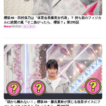
櫻坂46・田村保乃は「体育会系爆美女代表」？ 持ち前のフィジカ
ルに絶賛の嵐『そこ曲がったら、櫻坂？』第295話
9時間前
エンタメ
New
「頭から離れない！」櫻坂46・藤吉夏鈴が演じる低音ボイスにフ