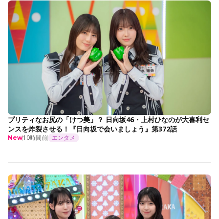
プリティなお尻の「けつ美」？ 日向坂46・上村ひなのが大喜利セ
ンスを炸裂させる！『日向坂で会いましょう』第372話
10時間前
エンタメ
New