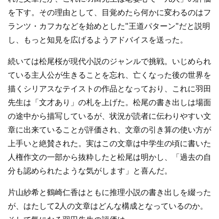
を下す。その理由として、目覚めたら何かに変わるのはフ
ランツ・カフカなどを始めとした"王道パターン"だと説明
し、もっと知見を広げるようアドバイスを送った。
続いては松尾桜が現代小説のジャンルで挑戦。いじめられ
ている主人公が生きることを忘れ、亡くなった後の世界を
描くシリアスなテイストの作品となっており、これに羽田
先生は「文才あり」の札を上げた。松尾の書き出しは場面
の途中から描写しているが、状況が読者に伝わりやすい文
章に出来ていることが評価され、文章の引き算の使い方が
上手いと絶賛された。実はこの文章は中学生の頃に書いた
人権作文の一部から抜粋したと松尾は明かし、「過去の自
分も認められたような気がします」と喜んだ。
片山紗希と鶴崎仁香はともに推理小説の書き出しを綴った
が、はたして2人の文章はどんな構成となっているのか。