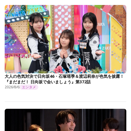
大人の色気対決で日向坂46・石塚瑶季＆渡辺莉奈が色気を披露！
『まだまだ！ 日向坂で会いましょう』第372話
2026/8/6
エンタメ