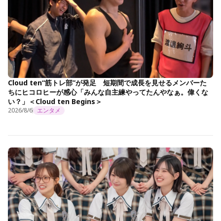
Cloud ten“筋トレ部”が発足 短期間で成長を見せるメンバーた
ちにヒコロヒーが感心「みんな自主練やってたんやなぁ。偉くな
い？」＜Cloud ten Begins＞
2026/8/6
エンタメ