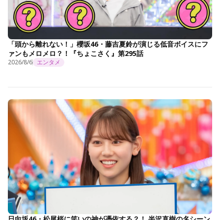
「頭から離れない！」櫻坂46・藤吉夏鈴が演じる低音ボイスにフ
ァンもメロメロ？！『ちょこさく』第295話
2026/8/6
エンタメ
日向坂46・松尾桜に笑いの神が憑依する？！ 半沢直樹の名シーン