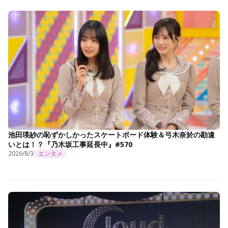
池田瑛紗の恥ずかしかったスケートボード体験＆弓木奈於の勘違
いとは！？『乃木坂工事延長中』#570
2026/8/3
エンタメ