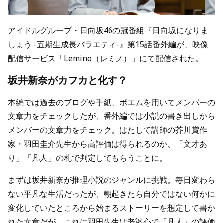
アイドルグループ・日向坂46の冠番組『日向坂になりま
しょう -五期生成長バラエティ-』第15話番外編が、映像
配信サービス「Lemino（レミノ）」にて配信された。
坂井新奈がカフカと化す？
本編では過去のブログや手紙、ポエムを用いてメンバーの
文章力をチェックしたが、番外編では小説の書き出しから
メンバーの文章力をチェック。はたして講師の芥川賞作
家・羽田圭介先生から高評価は得られるのか、「文才あ
り」「凡人」の札で判定してもらうことに。
まずは坂井新奈が推理小説のジャンルに挑戦。毎日変わら
ない平凡な生活だったが、朝起きたら自分ではない何かに
変化していたところから始まるストーリーを想定して書か
れた文章だが、これに羽田先生は老婆心で「凡人」の評価