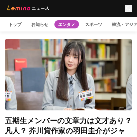
トップ
お知らせ
エンタメ
スポーツ
韓流・アジ
五期生メンバーの文章力は文才あり？
凡人？ 芥川賞作家の羽田圭介がジャ