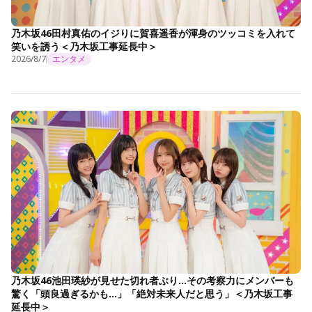
乃木坂46田村真佑のイジりに賀喜遥香が渾身のツッコミを入れて
笑いを誘う＜乃木坂工事延長中＞
2026/8/7
エンタメ
乃木坂46池田瑛紗が見せた切れ者ぶり…その考察力にメンバーも
驚く「頭良過ぎるかも…」「絶対未来人だと思う」＜乃木坂工事
延長中＞