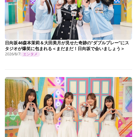
日向坂46森本茉莉＆大田美月が見せた奇跡の“ダブルプレー”にス
タジオが爆笑に包まれる＜まだまだ！日向坂で会いましょう＞
2026/8/7
エンタメ