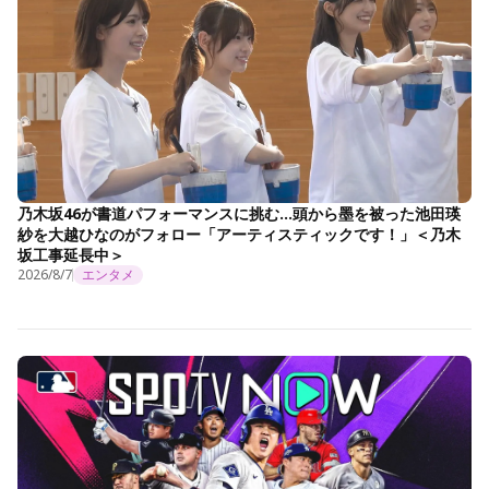
乃木坂46が書道パフォーマンスに挑む…頭から墨を被った池田瑛
紗を大越ひなのがフォロー「アーティスティックです！」＜乃木
坂工事延長中＞
2026/8/7
エンタメ