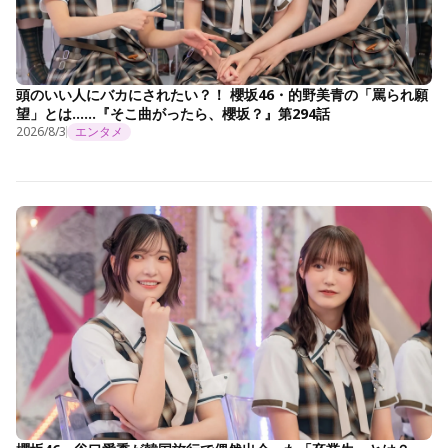
頭のいい人にバカにされたい？！ 櫻坂46・的野美青の「罵られ願
望」とは……『そこ曲がったら、櫻坂？』第294話
2026/8/3
エンタメ