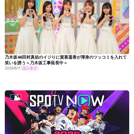
乃木坂46田村真佑のイジりに賀喜遥香が渾身のツッコミを入れて
笑いを誘う＜乃木坂工事延長中＞
2026/8/7
エンタメ