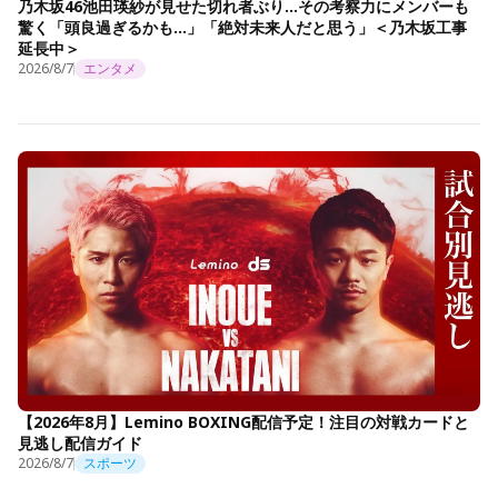
乃木坂46池田瑛紗が見せた切れ者ぶり…その考察力にメンバーも
驚く「頭良過ぎるかも…」「絶対未来人だと思う」＜乃木坂工事
延長中＞
2026/8/7
エンタメ
【2026年8月】Lemino BOXING配信予定！注目の対戦カードと
見逃し配信ガイド
2026/8/7
スポーツ