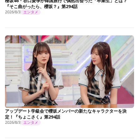
櫻坂46・谷口愛季が韓国旅行で偶然出会った「卒業生」とは？
『そこ曲がったら、櫻坂？』第294話
2026/8/3
エンタメ
アップデート学級会で櫻坂メンバーの新たなキャラクターを決
定！『ちょこさく』第294話
2026/8/3
エンタメ