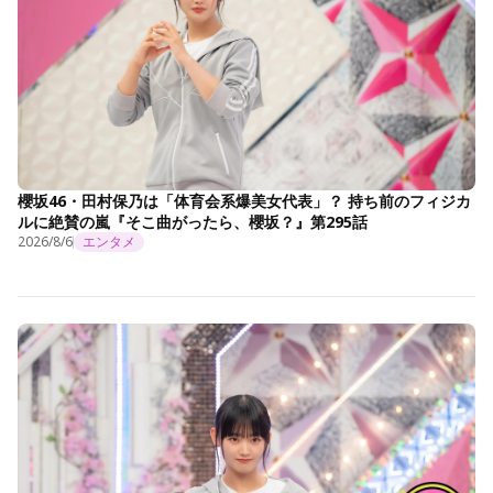
櫻坂46・田村保乃は「体育会系爆美女代表」？ 持ち前のフィジカ
ルに絶賛の嵐『そこ曲がったら、櫻坂？』第295話
2026/8/6
エンタメ