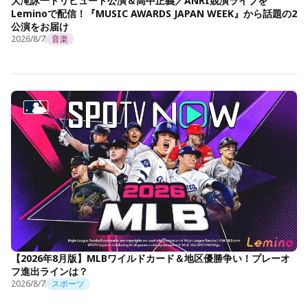
大滝詠一トリビュート公演＆高中正義／ANRI競演ライブを
Leminoで配信！『MUSIC AWARDS JAPAN WEEK』から話題の2
公演をお届け
2026/8/7
音楽
【2026年8月版】MLBワイルドカード＆地区優勝争い！プレーオ
フ進出ラインは？
2026/8/7
スポーツ