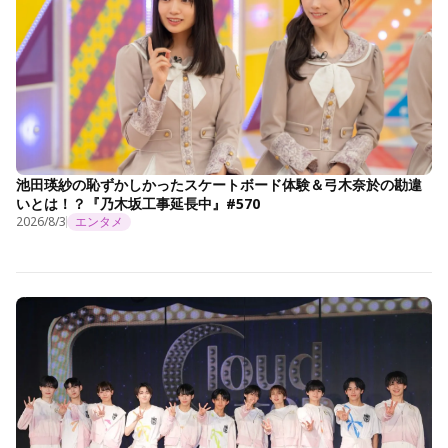
池田瑛紗の恥ずかしかったスケートボード体験＆弓木奈於の勘違
いとは！？『乃木坂工事延長中』#570
2026/8/3
エンタメ