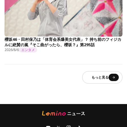
櫻坂46・田村保乃は「体育会系爆美女代表」？ 持ち前のフィジカ
ルに絶賛の嵐『そこ曲がったら、櫻坂？』第295話
2026/8/6
エンタメ
もっと見る