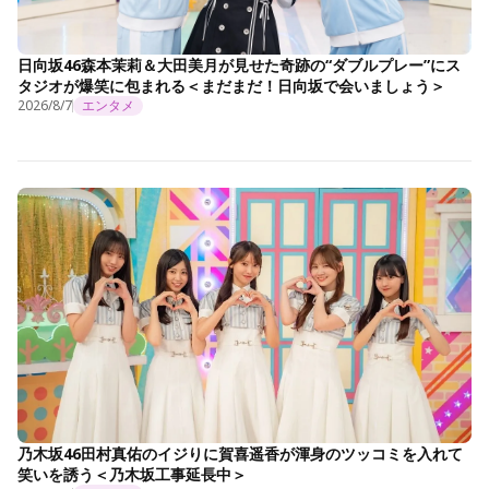
日向坂46森本茉莉＆大田美月が見せた奇跡の“ダブルプレー”にス
タジオが爆笑に包まれる＜まだまだ！日向坂で会いましょう＞
2026/8/7
エンタメ
乃木坂46田村真佑のイジりに賀喜遥香が渾身のツッコミを入れて
笑いを誘う＜乃木坂工事延長中＞