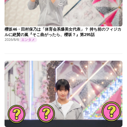
櫻坂46・田村保乃は「体育会系爆美女代表」？ 持ち前のフィジカ
ルに絶賛の嵐『そこ曲がったら、櫻坂？』第295話
2026/8/6
エンタメ