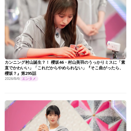
カンニング村山誕生？！ 櫻坂46・村山美羽のうっかりミスに「素
直でかわいい」「これだからやめられない」『そこ曲がったら、
櫻坂？』第295話
2026/8/6
エンタメ