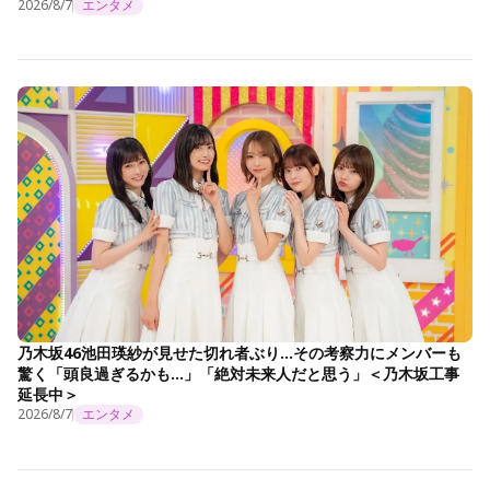
2026/8/7
エンタメ
乃木坂46池田瑛紗が見せた切れ者ぶり…その考察力にメンバーも
驚く「頭良過ぎるかも…」「絶対未来人だと思う」＜乃木坂工事
延長中＞
2026/8/7
エンタメ