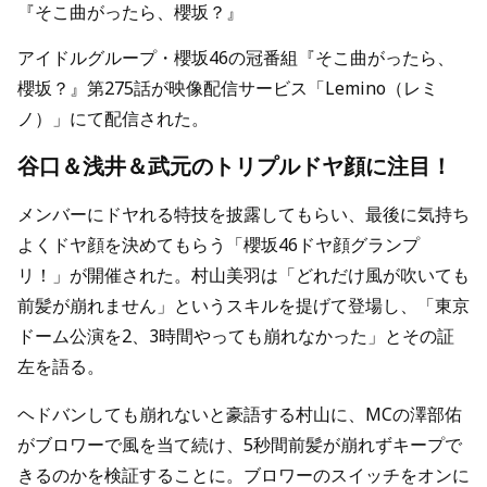
『そこ曲がったら、櫻坂？』
アイドルグループ・櫻坂46の冠番組『そこ曲がったら、
櫻坂？』第275話が映像配信サービス「Lemino（レミ
ノ）」にて配信された。
谷口＆浅井＆武元のトリプルドヤ顔に注目！
メンバーにドヤれる特技を披露してもらい、最後に気持ち
よくドヤ顔を決めてもらう「櫻坂46ドヤ顔グランプ
リ！」が開催された。村山美羽は「どれだけ風が吹いても
前髪が崩れません」というスキルを提げて登場し、「東京
ドーム公演を2、3時間やっても崩れなかった」とその証
左を語る。
ヘドバンしても崩れないと豪語する村山に、MCの澤部佑
がブロワーで風を当て続け、5秒間前髪が崩れずキープで
きるのかを検証することに。ブロワーのスイッチをオンに