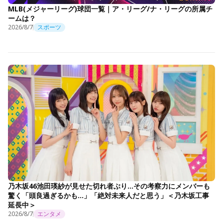
MLB(メジャーリーグ)球団一覧｜ア・リーグ/ナ・リーグの所属チ
ームは？
2026/8/7
スポーツ
乃木坂46池田瑛紗が見せた切れ者ぶり…その考察力にメンバーも
驚く「頭良過ぎるかも…」「絶対未来人だと思う」＜乃木坂工事
延長中＞
2026/8/7
エンタメ