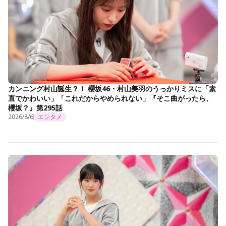
カンニング村山誕生？！ 櫻坂46・村山美羽のうっかりミスに「素
直でかわいい」「これだからやめられない」『そこ曲がったら、
櫻坂？』第295話
2026/8/6
エンタメ