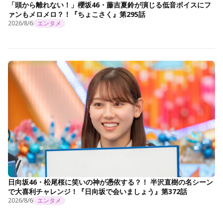
「頭から離れない！」櫻坂46・藤吉夏鈴が演じる低音ボイスにフ
ァンもメロメロ？！『ちょこさく』第295話
2026/8/6
エンタメ
日向坂46・松尾桜に笑いの神が憑依する？！ 半沢直樹の名シーン
で大喜利チャレンジ！『日向坂で会いましょう』第372話
2026/8/6
エンタメ