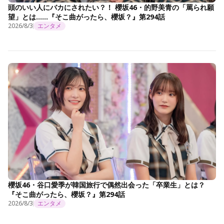
頭のいい人にバカにされたい？！ 櫻坂46・的野美青の「罵られ願
望」とは……『そこ曲がったら、櫻坂？』第294話
2026/8/3
エンタメ
櫻坂46・谷口愛季が韓国旅行で偶然出会った「卒業生」とは？
『そこ曲がったら、櫻坂？』第294話
2026/8/3
エンタメ