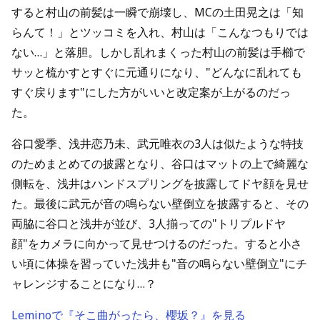
すると村山の前髪は一瞬で崩壊し、MCの土田晃之は「知
らんて！」とツッコミを入れ、村山は「こんなつもりでは
ない…」と落胆。しかし乱れまくった村山の前髪は手櫛で
サッと梳かすとすぐに元通りになり、"どんなに乱れても
すぐ戻ります"にした方がいいと改定案が上がるのだっ
た。
谷口愛季、浅井恋乃未、武元唯衣の3人は似たような特技
のためまとめての披露となり、谷口はマットの上で綺麗な
側転を、浅井はハンドスプリングを披露してドヤ顔を見せ
た。最後に武元が音の鳴らない壁倒立を披露すると、その
両脇に谷口と浅井が並び、3人揃っての"トリプルドヤ
顔"をカメラに向かって見せつけるのだった。すると小さ
い頃に体操を習っていた浅井も"音の鳴らない壁倒立"にチ
ャレンジすることになり…？
Leminoで『そこ曲がったら、櫻坂？』を見る