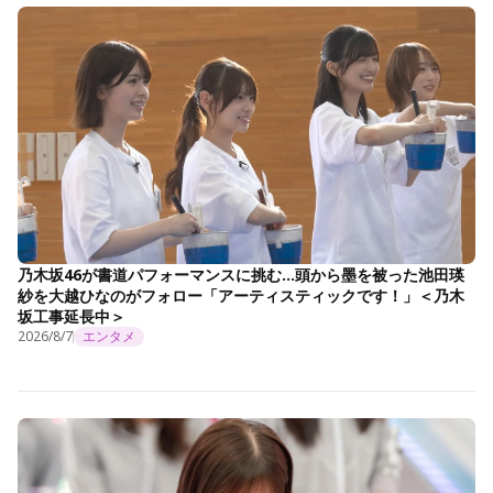
乃木坂46が書道パフォーマンスに挑む…頭から墨を被った池田瑛
紗を大越ひなのがフォロー「アーティスティックです！」＜乃木
坂工事延長中＞
2026/8/7
エンタメ