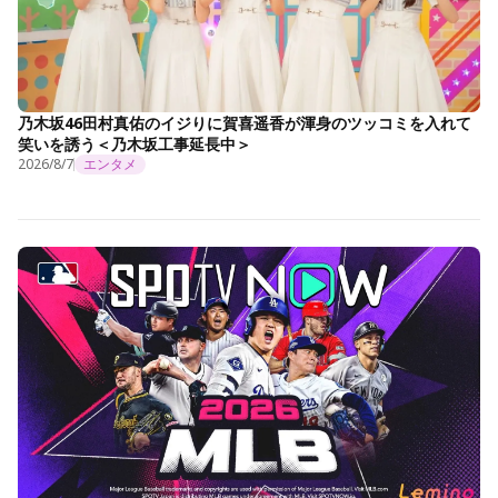
乃木坂46田村真佑のイジりに賀喜遥香が渾身のツッコミを入れて
笑いを誘う＜乃木坂工事延長中＞
2026/8/7
エンタメ