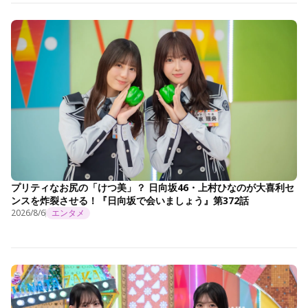
プリティなお尻の「けつ美」？ 日向坂46・上村ひなのが大喜利セ
ンスを炸裂させる！『日向坂で会いましょう』第372話
2026/8/6
エンタメ