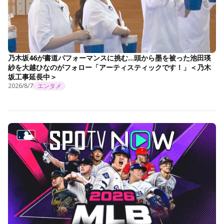
乃木坂46が書道パフォーマンスに挑む…頭から墨を被った池田瑛
紗を大越ひなのがフォロー「アーティスティックです！」＜乃木
坂工事延長中＞
2026/8/7
エンタメ