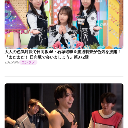
大人の色気対決で日向坂46・石塚瑶季＆渡辺莉奈が色気を披露！
『まだまだ！ 日向坂で会いましょう』第372話
2026/8/6
エンタメ