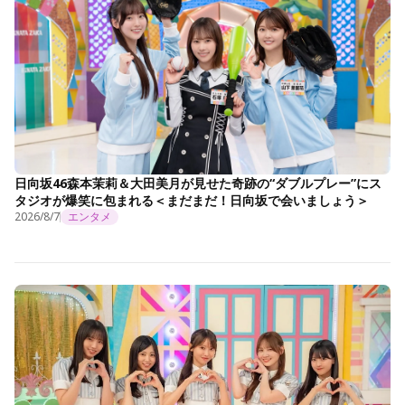
日向坂46森本茉莉＆大田美月が見せた奇跡の“ダブルプレー”にス
タジオが爆笑に包まれる＜まだまだ！日向坂で会いましょう＞
2026/8/7
エンタメ