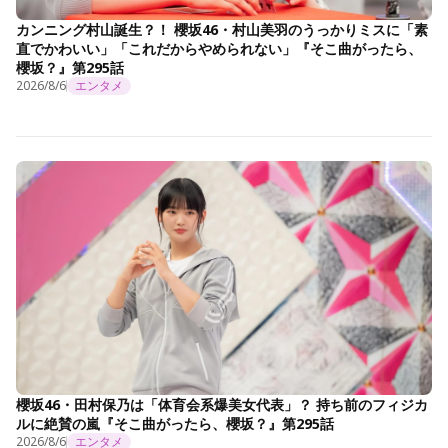
カンニング村山誕生？！ 櫻坂46・村山美羽のうっかりミスに「素
直でかわいい」「これだからやめられない」『そこ曲がったら、
櫻坂？』第295話
2026/8/6
エンタメ
櫻坂46・田村保乃は「体育会系爆美女代表」？ 持ち前のフィジカ
ルに絶賛の嵐『そこ曲がったら、櫻坂？』第295話
2026/8/6
エンタメ