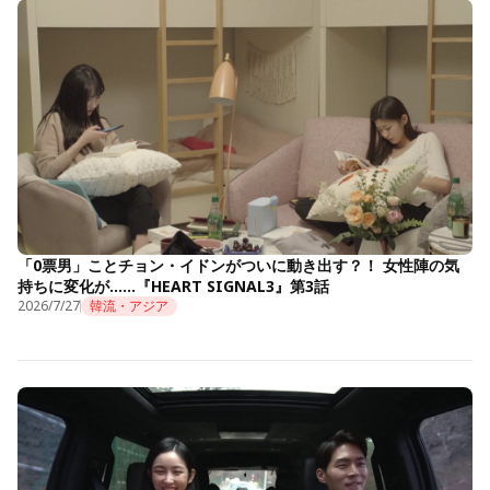
「0票男」ことチョン・イドンがついに動き出す？！ 女性陣の気
持ちに変化が……『HEART SIGNAL3』第3話
2026/7/27
韓流・アジア