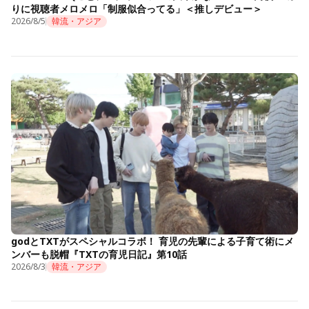
りに視聴者メロメロ「制服似合ってる」＜推しデビュー＞
2026/8/5
韓流・アジア
godとTXTがスペシャルコラボ！ 育児の先輩による子育て術にメ
ンバーも脱帽『TXTの育児日記』第10話
2026/8/3
韓流・アジア