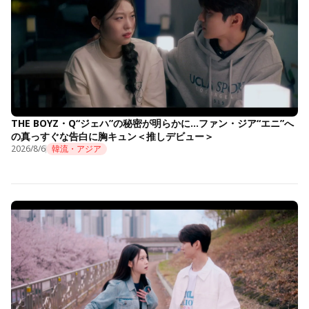
THE BOYZ・Q“ジェハ”の秘密が明らかに…ファン・ジア“エニ”へ
の真っすぐな告白に胸キュン＜推しデビュー＞
2026/8/6
韓流・アジア