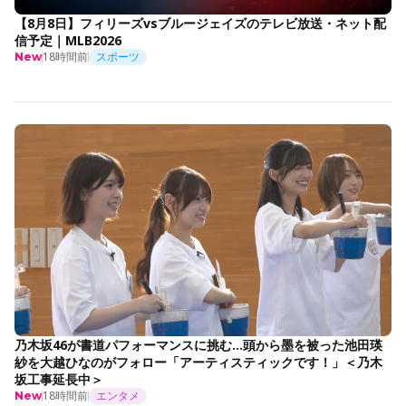
【8月8日】フィリーズvsブルージェイズのテレビ放送・ネット配
信予定｜MLB2026
18時間前
スポーツ
New
乃木坂46が書道パフォーマンスに挑む…頭から墨を被った池田瑛
紗を大越ひなのがフォロー「アーティスティックです！」＜乃木
坂工事延長中＞
18時間前
エンタメ
New