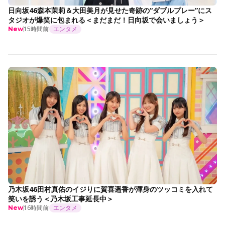
日向坂46森本茉莉＆大田美月が見せた奇跡の“ダブルプレー”にス
タジオが爆笑に包まれる＜まだまだ！日向坂で会いましょう＞
15時間前
エンタメ
New
乃木坂46田村真佑のイジりに賀喜遥香が渾身のツッコミを入れて
笑いを誘う＜乃木坂工事延長中＞
16時間前
エンタメ
New