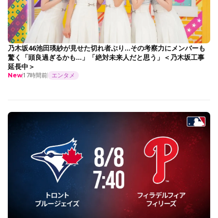
乃木坂46池田瑛紗が見せた切れ者ぶり…その考察力にメンバーも
驚く「頭良過ぎるかも…」「絶対未来人だと思う」＜乃木坂工事
延長中＞
17時間前
エンタメ
New