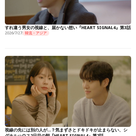
すれ違う男女の視線と、届かない想い『HEART SIGNAL4』第3話
2026/7/27
韓流・アジア
視線の先には別の人が…？気まずさとドキドキが止まらない、シ
グナルハウス2日目の朝『HEART SIGNAL4』第2話