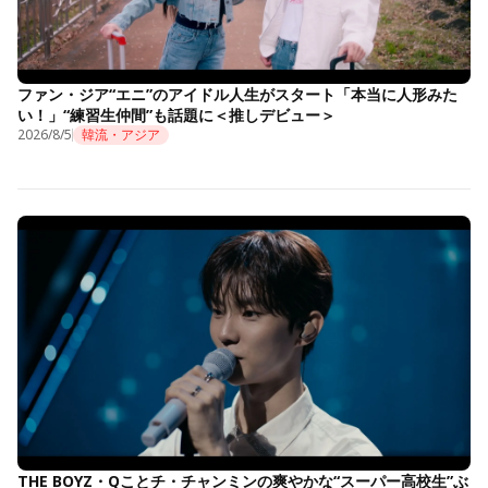
ファン・ジア“エニ”のアイドル人生がスタート「本当に人形みた
い！」“練習生仲間”も話題に＜推しデビュー＞
2026/8/5
韓流・アジア
THE BOYZ・Qことチ・チャンミンの爽やかな“スーパー高校生”ぶ