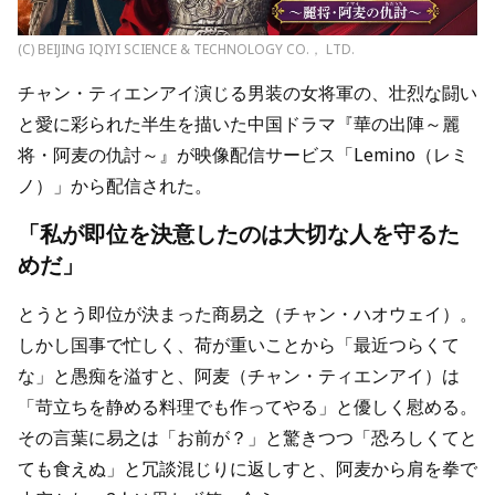
(C) BEIJING IQIYI SCIENCE & TECHNOLOGY CO.， LTD.
チャン・ティエンアイ演じる男装の女将軍の、壮烈な闘い
と愛に彩られた半生を描いた中国ドラマ『華の出陣～麗
将・阿麦の仇討～』が映像配信サービス「Lemino（レミ
ノ）」から配信された。
「私が即位を決意したのは大切な人を守るた
めだ」
とうとう即位が決まった商易之（チャン・ハオウェイ）。
しかし国事で忙しく、荷が重いことから「最近つらくて
な」と愚痴を溢すと、阿麦（チャン・ティエンアイ）は
「苛立ちを静める料理でも作ってやる」と優しく慰める。
その言葉に易之は「お前が？」と驚きつつ「恐ろしくてと
ても食えぬ」と冗談混じりに返しすと、阿麦から肩を拳で