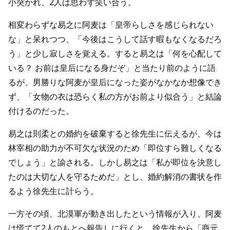
小突かれ、2人は思わず笑い合う。
相変わらずな易之に阿麦は「皇帝らしさを感じられない
な」と呆れつつ、「今後はこうして話す暇もなくなるだろ
う」と少し寂しさを覚える。すると易之は「何を心配して
いる？ お前は皇后になる身だぞ」と当たり前のように語
るが、男勝りな阿麦が皇后になった姿がなかなか想像でき
ず、「女物の衣は恐らく私の方がお前より似合う」と結論
付けるのだった。
易之は則柔との婚約を破棄すると徐先生に伝えるが、今は
林宰相の助力が不可欠な状況のため「即位すら難しくなる
でしょう」と諭される。しかし易之は「私が即位を決意し
たのは大切な人を守るためだ」とし、婚約解消の書状を作
るよう徐先生に計らう。
一方その頃、北漠軍が動き出したという情報が入り、阿麦
は慌てて2人のもとへ報告しに行くと、徐先生から「商元