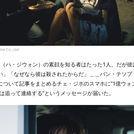
ie Co., Ltd
ア（ハ・ジウォン）の素顔を知る者はたった1人。だが彼
い」「なぜなら彼は殺されたからだ」＿＿パン・テソプ
について記事をまとめるチェ・ジホのスマホに”1億ウォ
画は追って連絡する”というメッセージが届いた。