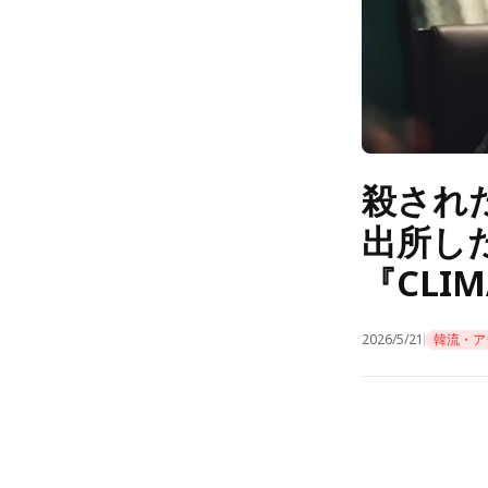
殺され
出所し
『CLI
2026/5/21
韓流・ア