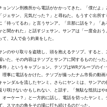
チョンソン刑務所から電話がかかってきた。「僕だよ」
「ジェサン、元気だった？」と尋ねた。もうすぐ出所す
に「待ってるわ」と言うサンア。「旦那に話を？」「あ
かと聞かれた」と話すジェサン。サンアは「一度会おう
って、2人で会う約束をした。
サンのやり取りを盗聴し、頭を抱えるテソプ。すると、
届いた。その内容はテソプとサンアに関するものだった
事件」というキャプション。テソプはWRグループのイ･
）理事に電話をかけた。テソプが撮ったナム市長の動画
キャンダルを流したヤンミ。さらにヤンミは、サンアの
返り咲けないかもしれない、と話す。「無駄な抵抗はや
。オーケー？」と一方的に話し、電話を切ったヤンミ。
ず、スマホの角をその場に打ち続けるのだった。