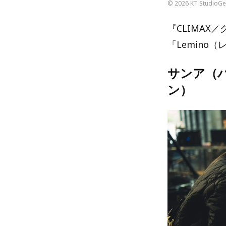
© 2026 KT StudioGen
『CLIMAX
「Lemino
サンア（
ン）