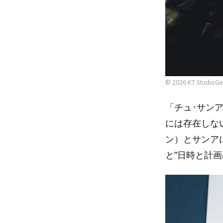
© 2026 KT StudioGen
「チュ･サン
には存在しな
ン）とサンア
と”日時と計