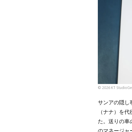
© 2026 KT StudioGen
サンアの隠し
（ナナ）を代
た。送りの車
のマネージャ