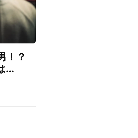
男！？
は…