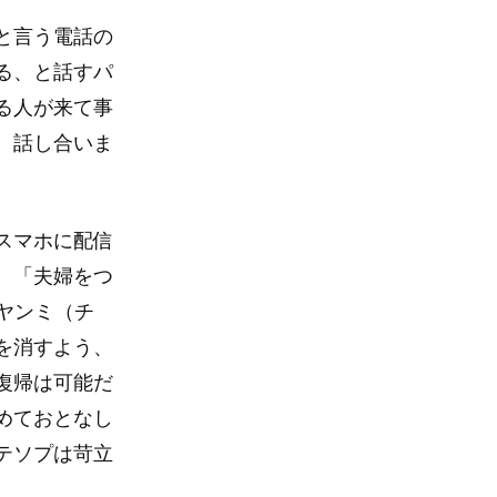
と言う電話の
る、と話すパ
る人が来て事
。話し合いま
スマホに配信
。「夫婦をつ
ヤンミ（チ
を消すよう、
復帰は可能だ
めておとなし
テソプは苛立