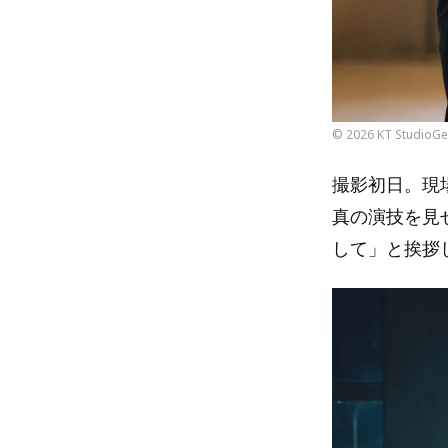
© 2026 KT StudioGen
撮影初日。現
真の演技を見
して」と挨拶