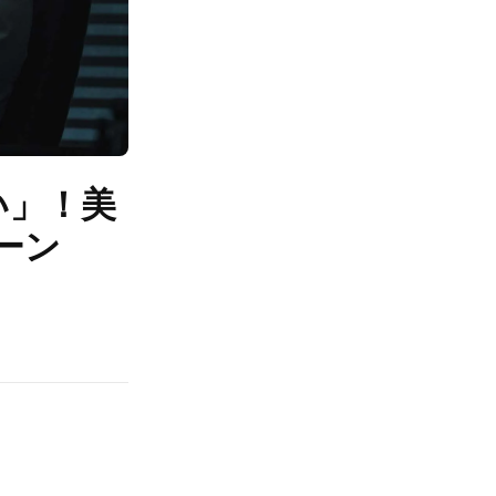
い」！美
ーン