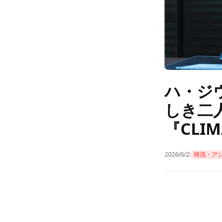
ハ・ジ
しき二
『CLI
2026/6/2
韓流・ア