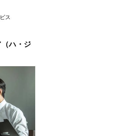
ービス
ア（ハ・ジ