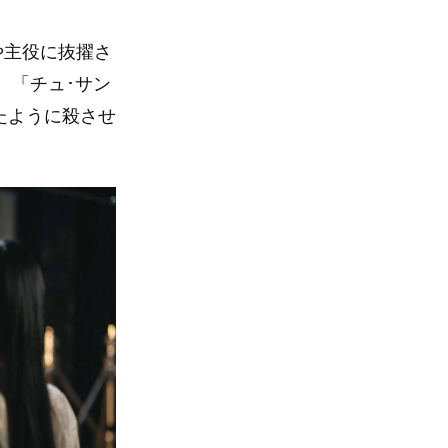
や主役に抜擢さ
、「チュ･サン
たように殺させ