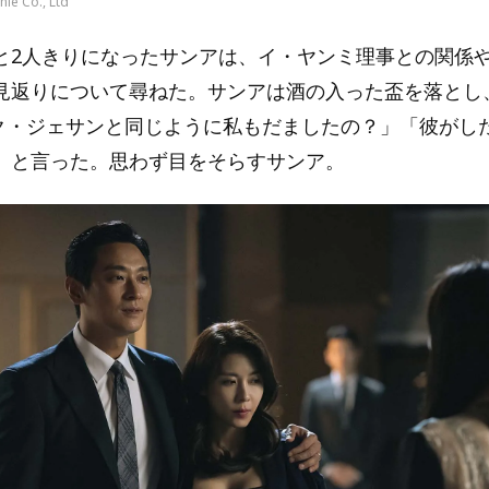
ie Co., Ltd
と2人きりになったサンアは、イ・ヤンミ理事との関係
見返りについて尋ねた。サンアは酒の入った盃を落とし
ク・ジェサンと同じように私もだましたの？」「彼がし
」と言った。思わず目をそらすサンア。