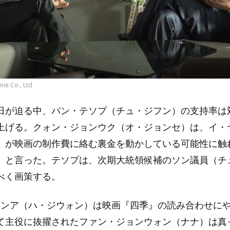
ie Co., Ltd
日が迫る中、パン・テソプ（チュ・ジフン）の支持率は
上げる。クォン・ジョンウク（オ・ジョンセ）は、イ・
）が映画の制作費に絡む裏金を動かしている可能性に触
」と言った。テソプは、次期大統領候補のソン議員（チ
べく画策する。
サンア（ハ・ジウォン）は映画『四季』の読み合わせに
て主役に抜擢されたファン・ジョンウォン（ナナ）は真