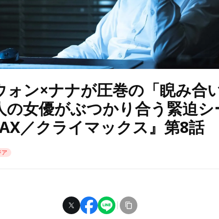
ウォン×ナナが圧巻の「睨み合
人の女優がぶつかり合う緊迫シ
MAX／クライマックス』第8話
ジア