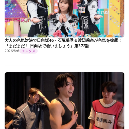
大人の色気対決で日向坂46・石塚瑶季＆渡辺莉奈が色気を披露！
『まだまだ！ 日向坂で会いましょう』第372話
2026/8/6
エンタメ