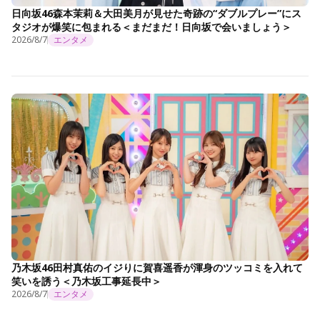
日向坂46森本茉莉＆大田美月が見せた奇跡の“ダブルプレー”にス
タジオが爆笑に包まれる＜まだまだ！日向坂で会いましょう＞
2026/8/7
エンタメ
乃木坂46田村真佑のイジりに賀喜遥香が渾身のツッコミを入れて
笑いを誘う＜乃木坂工事延長中＞
2026/8/7
エンタメ