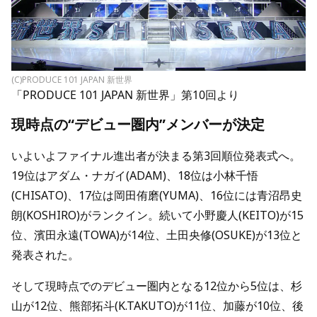
(C)PRODUCE 101 JAPAN 新世界
「PRODUCE 101 JAPAN 新世界」第10回より
現時点の“デビュー圏内”メンバーが決定
いよいよファイナル進出者が決まる第3回順位発表式へ。
19位はアダム・ナガイ(ADAM)、18位は小林千悟
(CHISATO)、17位は岡田侑磨(YUMA)、16位には青沼昂史
朗(KOSHIRO)がランクイン。続いて小野慶人(KEITO)が15
位、濱田永遠(TOWA)が14位、土田央修(OSUKE)が13位と
発表された。
そして現時点でのデビュー圏内となる12位から5位は、杉
山が12位、熊部拓斗(K.TAKUTO)が11位、加藤が10位、後