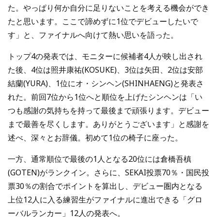
た。やっぱり何か自分に足りないことを考える機会ができ
たと思います。ここで諦めずに1位でデビューしたいで
す」と、ファイナルへ向けて熱い思いを語った。
トップ4の発表では、モニターに候補者4人が映し出され
た後、4位は照井康祐(KOSUKE)、3位は矢田、2位は安部
結蘭(YURA)、1位にオ・シンヘン(SHINHAENG)と発表さ
れた。前回7位から1位へと順位を上げたシンヘンは「い
つも感謝の気持ちを持って最後まで頑張ります。デビュー
まで最善を尽くします。ありがとうございます」と感謝を
述べ、深々とお辞儀。初めて1位の椅子に座った。
一方、通常順位で最後の1人となる20位には倉橋吾槙
(GOTEN)がランクイン。さらに、SEKAI投票70％・国民投
票30％の割合でポイントを算出し、デビュー圏内となる
上位12人に入る練習生がファイナルに進出できる「グロ
ーバルランカー」12人の発表へ。