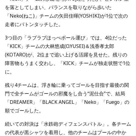
を落としてしまい、バランスを取りながら歩いた
「Neko(ねこ)」チームの矢田佳暉(YOSHIKI)が1位で次の
走者にバトンタッチした。
3つ目の「ラブラブほっぺボール運び」では、4位だった
「KICK」チームの大林悠成(O.YUSEI)＆浅香孝太郎
(KOTARO)が、2位まで追い上げる活躍を見せた。残りの
障害物もうまく交わし、「KICK」チームが独走状態で1位
に。
残り4チームは、浮き輪に乗ってゴールを目指す最後の関
門で全チームがゴールの邪魔をし合う“泥仕合”で、結局
「DREAMER」「BLACK ANGEL」「Neko」「Fuego」の
順でゴールした。
続いての対決は「水鉄砲ディフェンスバトル」。各チーム
の代表が黒シャツを着用し、他のチームはプールの中か