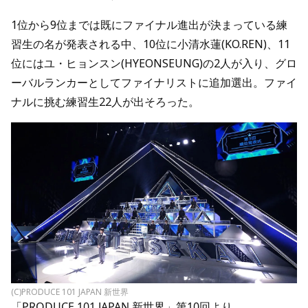
1位から9位までは既にファイナル進出が決まっている練
習生の名が発表される中、10位に小清水蓮(KO.REN)、11
位にはユ・ヒョンスン(HYEONSEUNG)の2人が入り、グロ
ーバルランカーとしてファイナリストに追加選出。ファイ
ナルに挑む練習生22人が出そろった。
(C)PRODUCE 101 JAPAN 新世界
「PRODUCE 101 JAPAN 新世界」第10回より