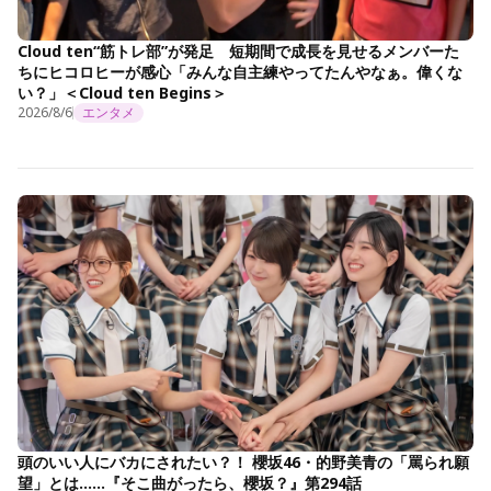
Cloud ten“筋トレ部”が発足 短期間で成長を見せるメンバーた
ちにヒコロヒーが感心「みんな自主練やってたんやなぁ。偉くな
い？」＜Cloud ten Begins＞
2026/8/6
エンタメ
頭のいい人にバカにされたい？！ 櫻坂46・的野美青の「罵られ願
望」とは……『そこ曲がったら、櫻坂？』第294話