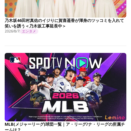
乃木坂46田村真佑のイジりに賀喜遥香が渾身のツッコミを入れて
笑いを誘う＜乃木坂工事延長中＞
2026/8/7
エンタメ
MLB(メジャーリーグ)球団一覧｜ア・リーグ/ナ・リーグの所属チ
ームは？