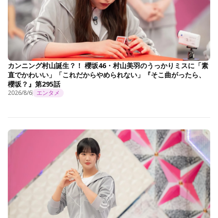
カンニング村山誕生？！ 櫻坂46・村山美羽のうっかりミスに「素
直でかわいい」「これだからやめられない」『そこ曲がったら、
櫻坂？』第295話
2026/8/6
エンタメ