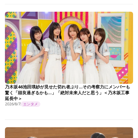
乃木坂46池田瑛紗が見せた切れ者ぶり…その考察力にメンバーも
驚く「頭良過ぎるかも…」「絶対未来人だと思う」＜乃木坂工事
延長中＞
2026/8/7
エンタメ