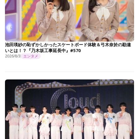
池田瑛紗の恥ずかしかったスケートボード体験＆弓木奈於の勘違
いとは！？『乃木坂工事延長中』#570
2026/8/3
エンタメ