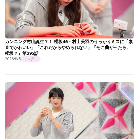
カンニング村山誕生？！ 櫻坂46・村山美羽のうっかりミスに「素
直でかわいい」「これだからやめられない」『そこ曲がったら、
櫻坂？』第295話
2026/8/6
エンタメ