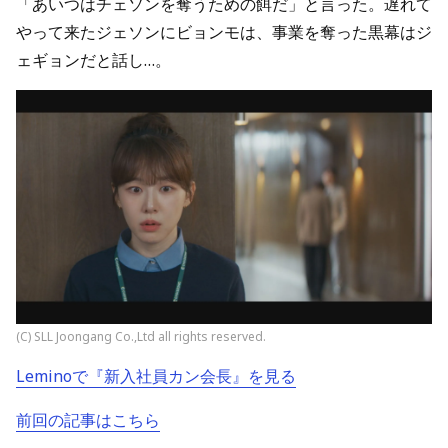
「あいつはチェソンを奪うための餌だ」と言った。遅れて
やって来たジェソンにビョンモは、事業を奪った黒幕はジ
ェギョンだと話し…。
(C) SLL Joongang Co.,Ltd all rights reserved.
Leminoで『新入社員カン会長』を見る
前回の記事はこちら