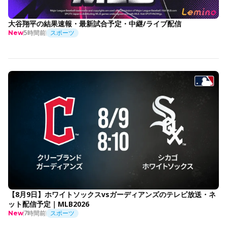
大谷翔平の結果速報・最新試合予定・中継/ライブ配信
5時間前
スポーツ
New
【8月9日】ホワイトソックスvsガーディアンズのテレビ放送・ネ
ット配信予定｜MLB2026
7時間前
スポーツ
New