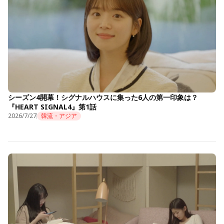
シーズン4開幕！シグナルハウスに集った6人の第一印象は？
『HEART SIGNAL4』第1話
2026/7/27
韓流・アジア