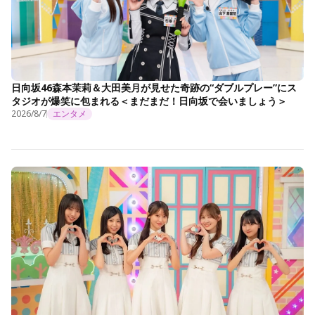
日向坂46森本茉莉＆大田美月が見せた奇跡の“ダブルプレー”にス
タジオが爆笑に包まれる＜まだまだ！日向坂で会いましょう＞
2026/8/7
エンタメ