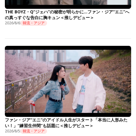
THE BOYZ・Q“ジェハ”の秘密が明らかに…ファン・ジア“エニ”へ
の真っすぐな告白に胸キュン＜推しデビュー＞
2026/8/6
韓流・アジア
ファン・ジア“エニ”のアイドル人生がスタート「本当に人形みた
い！」“練習生仲間”も話題に＜推しデビュー＞
2026/8/5
韓流・アジア