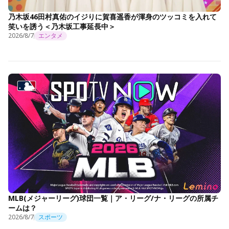
乃木坂46田村真佑のイジりに賀喜遥香が渾身のツッコミを入れて
笑いを誘う＜乃木坂工事延長中＞
2026/8/7
エンタメ
MLB(メジャーリーグ)球団一覧｜ア・リーグ/ナ・リーグの所属チ
ームは？
2026/8/7
スポーツ