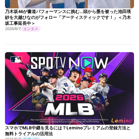
乃木坂46が書道パフォーマンスに挑む…頭から墨を被った池田瑛
紗を大越ひなのがフォロー「アーティスティックです！」＜乃木
坂工事延長中＞
2026/8/7
エンタメ
スマホでMLB中継を見るには？Leminoプレミアムの登録方法と
無料トライアルの活用法