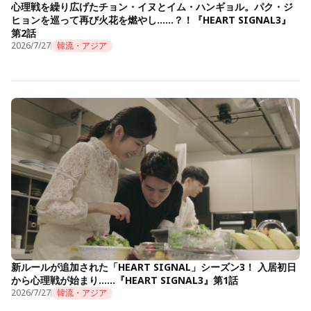
心理戦を繰り広げたチョン・イヌとイム・ハンギョル。パク・ジ
ヒョンを巡って再び火花を燃やし……？！『HEART SIGNAL3』
第2話
2026/7/27
韓流・アジア
新ルールが追加された「HEART SIGNAL」シーズン3！ 入居初日
から心理戦が始まり……『HEART SIGNAL3』第1話
2026/7/27
韓流・アジア