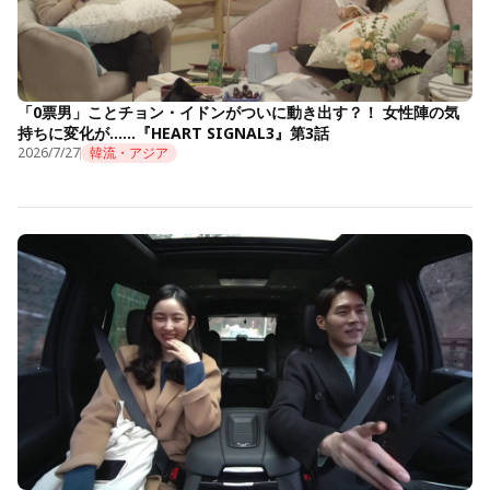
「0票男」ことチョン・イドンがついに動き出す？！ 女性陣の気
持ちに変化が……『HEART SIGNAL3』第3話
2026/7/27
韓流・アジア