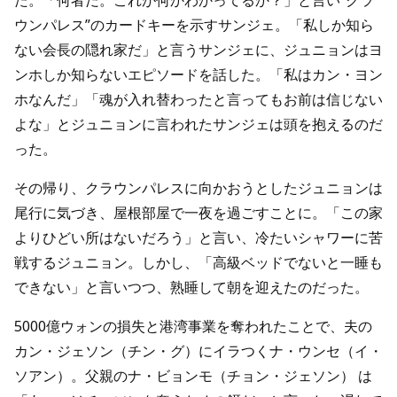
た。「何者だ。これが何かわかってるか？」と言い“クラ
ウンパレス”のカードキーを示すサンジェ。「私しか知ら
ない会長の隠れ家だ」と言うサンジェに、ジュニョンはヨ
ンホしか知らないエピソードを話した。「私はカン・ヨン
ホなんだ」「魂が入れ替わったと言ってもお前は信じない
よな」とジュニョンに言われたサンジェは頭を抱えるのだ
った。
その帰り、クラウンパレスに向かおうとしたジュニョンは
尾行に気づき、屋根部屋で一夜を過ごすことに。「この家
よりひどい所はないだろう」と言い、冷たいシャワーに苦
戦するジュニョン。しかし、「高級ベッドでないと一睡も
できない」と言いつつ、熟睡して朝を迎えたのだった。
5000億ウォンの損失と港湾事業を奪われたことで、夫の
カン・ジェソン（チン・グ）にイラつくナ・ウンセ（イ・
ソアン）。父親のナ・ビョンモ（チョン・ジェソン） は