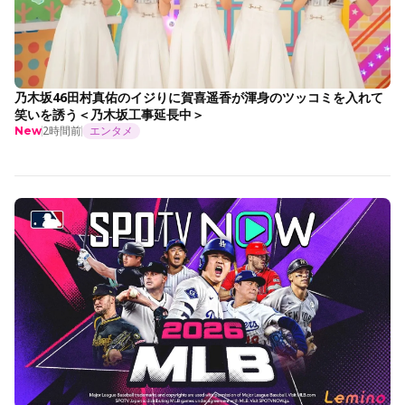
乃木坂46田村真佑のイジりに賀喜遥香が渾身のツッコミを入れて
笑いを誘う＜乃木坂工事延長中＞
2時間前
エンタメ
New