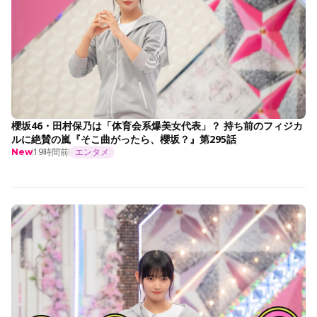
櫻坂46・田村保乃は「体育会系爆美女代表」？ 持ち前のフィジカ
ルに絶賛の嵐『そこ曲がったら、櫻坂？』第295話
19時間前
エンタメ
New