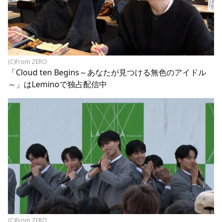
(C)From ZERO
「Cloud ten Begins～あなたが見つける無色のアイドル
～」はLeminoで独占配信中
(C)From ZERO