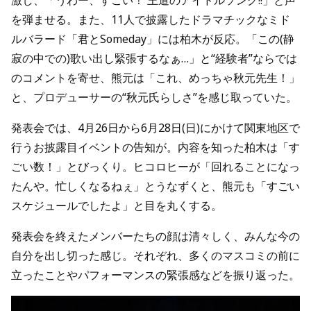
激し、「うわー、すごい！ 王道のアイドルソング!!」と声
を弾ませる。また、11人で披露したドラマチックなミド
ルバラード「君とSomeday」には柏木が反応。「この(静
寂の中での)歌い出し緊張するなぁ…」と“経験者”ならでは
のコメントを寄せ、熊元は「これ、めっちゃ秋元先生！」
と、プロデューサーの“秋元氏らしさ”を感じ取っていた。
発表会では、4月26日から6月28日(日)にかけて関東地区で
行うお披露目イベントの告知が。内容を知った柏木は「す
ごい数！」とびっくり。ヒコロヒーが「回れることになっ
たんや。忙しくなるねぇ」とうなずくと、熊元も「すごい
スケジュールでしたよ」と目を丸くする。
発表会を終えたメンバーたちの顔は清々しく、みんな今の
自分を出し切った感じ。それぞれ、多くのマスコミの前に
立ったことやパフォーマンスの緊張感などを振り返った。