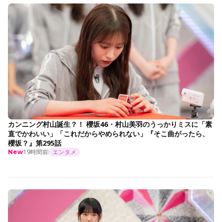
カンニング村山誕生？！ 櫻坂46・村山美羽のうっかりミスに「素
直でかわいい」「これだからやめられない」『そこ曲がったら、
櫻坂？』第295話
19時間前
エンタメ
New