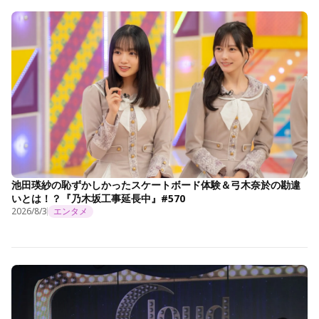
池田瑛紗の恥ずかしかったスケートボード体験＆弓木奈於の勘違
いとは！？『乃木坂工事延長中』#570
2026/8/3
エンタメ