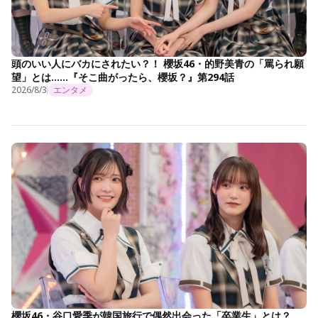
頭のいい人にバカにされたい？！ 櫻坂46・的野美青の「罵られ願
望」とは……『そこ曲がったら、櫻坂？』第294話
2026/8/3
エンタメ
櫻坂46・谷口愛季が韓国旅行で偶然出会った「卒業生」とは？