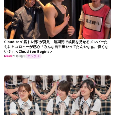
Cloud ten“筋トレ部”が発足 短期間で成長を見せるメンバーた
ちにヒコロヒーが感心「みんな自主練やってたんやなぁ。偉くな
い？」＜Cloud ten Begins＞
21時間前
エンタメ
New