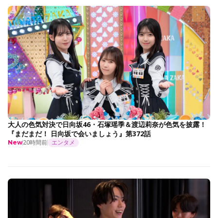
大人の色気対決で日向坂46・石塚瑶季＆渡辺莉奈が色気を披露！
『まだまだ！ 日向坂で会いましょう』第372話
20時間前
エンタメ
New