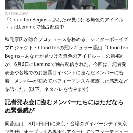
(C)From ZERO
「Cloud ten Begins～あなたが見つける無色のアイドル
～」はLeminoで独占配信中
秋元康氏が総合プロデュースを務める、シアターボーイズ
プロジェクト・Cloud tenの冠レギュラー番組「Cloud ten
Begins～あなたが見つける無色のアイドル～」の第4話
が、6月6日にLeminoで独占配信された。今回は、記者発
表会や各地でのお披露目イベントに臨んだメンバーに密
着。メンバ―が初めてパフォーマンスを披露した感想など
を語った。(以下、ネタバレを含みます)
記者発表会に臨むメンバーたちにはただなら
ぬ緊張感が
同番組は、8月2日(日)に東京・台場のダイバーシティ東京
プラザにオープンする専用シアターにてシアターデビュー