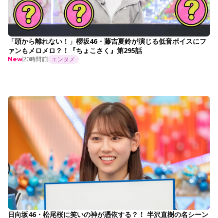
「頭から離れない！」櫻坂46・藤吉夏鈴が演じる低音ボイスにフ
ァンもメロメロ？！『ちょこさく』第295話
20時間前
エンタメ
New
日向坂46・松尾桜に笑いの神が憑依する？！ 半沢直樹の名シーン