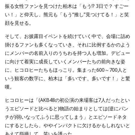
振る女性ファンを見つけた柏木は「もう!? 3日で？ すごー
い！」と仰天し、熊元も「もう“推し”見つけてる！」と笑
顔を見せる。
そして、お披露目イベントを続けていく中で、会場に詰め
掛けるファンも多くなっていき、それに比例するかのよう
にメンバーの名前入りのうちわを持つ人も増加。デビュー
に向けて着実に成長していくメンバーたちの前向きな姿
に、ヒコロヒーたちもほっこり。集まった600～700人と
いう観客の数字に、柏木は「多いです、多いです！」と驚
嘆。
ヒコロヒーは「(AKB48の初公演の来場客は7人だったとい
うエピソードと比べると)物語の始まりとしては(逆にパン
チが)弱いなってふうに思ってしまう」とエピソードネタ
にするとしたら、ややインパクトに欠けるかもしれないと
あえて指摘して、笑いを誘った。