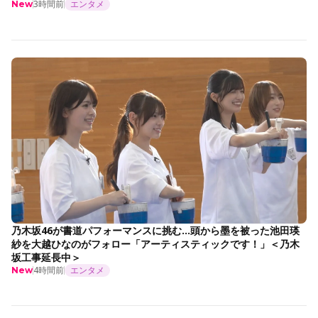
3時間前
エンタメ
New
乃木坂46が書道パフォーマンスに挑む…頭から墨を被った池田瑛
紗を大越ひなのがフォロー「アーティスティックです！」＜乃木
坂工事延長中＞
4時間前
エンタメ
New