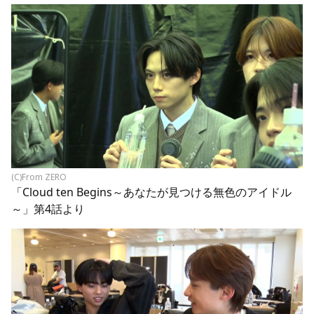
(C)From ZERO
「Cloud ten Begins～あなたが見つける無色のアイドル
～」第4話より