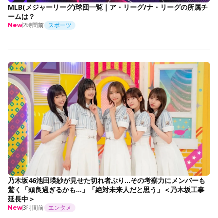
MLB(メジャーリーグ)球団一覧｜ア・リーグ/ナ・リーグの所属チ
ームは？
2時間前
スポーツ
New
乃木坂46池田瑛紗が見せた切れ者ぶり…その考察力にメンバーも
驚く「頭良過ぎるかも…」「絶対未来人だと思う」＜乃木坂工事
延長中＞
3時間前
エンタメ
New