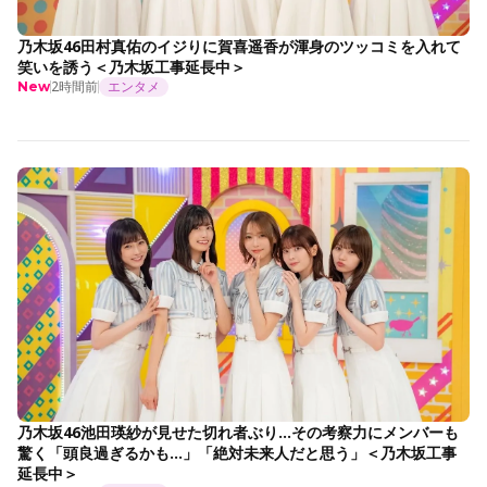
乃木坂46田村真佑のイジりに賀喜遥香が渾身のツッコミを入れて
笑いを誘う＜乃木坂工事延長中＞
2時間前
エンタメ
New
乃木坂46池田瑛紗が見せた切れ者ぶり…その考察力にメンバーも
驚く「頭良過ぎるかも…」「絶対未来人だと思う」＜乃木坂工事
延長中＞