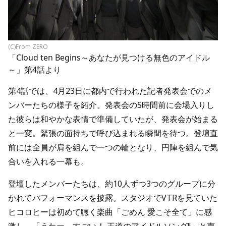
(C)From ZERO
「Cloud ten Begins～あなたが見つける無色のアイドル
～」第4話より
第4話では、4月23日に都内で行われた記者発表会でのメ
ンバーたちの様子を紹介。発表会の5時間前に会場入りし
た彼らは和やかな表情で準備していたが、発表会が始まる
と一変。緊張の面持ちで呼び込まれる瞬間を待つ。登壇直
前には全員が肩を組んで一つの輪となり、円陣を組んで気
合いを入れる一幕も。
登壇したメンバーたちは、約10人ずつ3つのグループに分
かれてパフォーマンスを披露。スタジオでVTRを見ていた
ヒコロヒーは初めて聴く楽曲「ごめん 愛こそ全て」に感