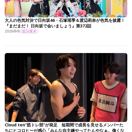
大人の色気対決で日向坂46・石塚瑶季＆渡辺莉奈が色気を披露！
『まだまだ！ 日向坂で会いましょう』第372話
2026/8/6
エンタメ
Cloud ten“筋トレ部”が発足 短期間で成長を見せるメンバーた
ちにヒコロヒーが感心「みんな自主練やってたんやなぁ。偉くな