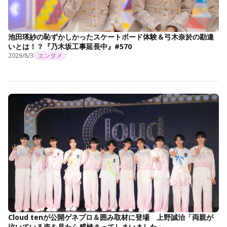
池田瑛紗の恥ずかしかったスケートボード体験＆弓木奈於の勘違
いとは！？『乃木坂工事延長中』#570
2026/8/3
エンタメ
Cloud tenが公開ゲネプロ＆囲み取材に登場 上野誠治「両親が
泣いている姿を見たら感極まってしまいました」