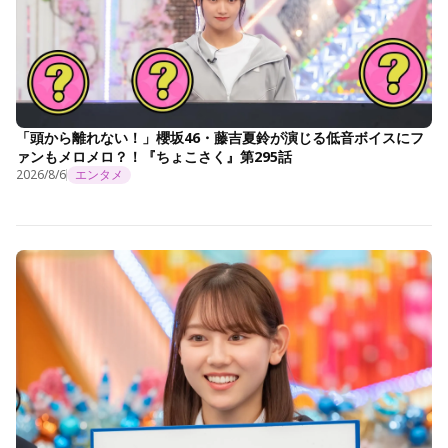
「頭から離れない！」櫻坂46・藤吉夏鈴が演じる低音ボイスにフ
ァンもメロメロ？！『ちょこさく』第295話
2026/8/6
エンタメ