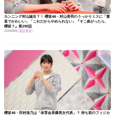
カンニング村山誕生？！ 櫻坂46・村山美羽のうっかりミスに「素
直でかわいい」「これだからやめられない」『そこ曲がったら、
櫻坂？』第295話
2026/8/6
エンタメ
櫻坂46・田村保乃は「体育会系爆美女代表」？ 持ち前のフィジカ