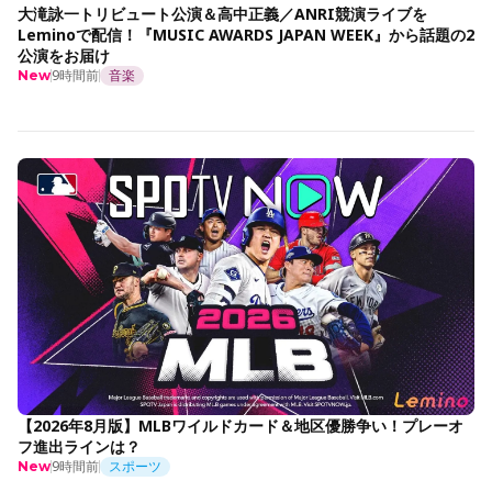
大滝詠一トリビュート公演＆高中正義／ANRI競演ライブを
Leminoで配信！『MUSIC AWARDS JAPAN WEEK』から話題の2
公演をお届け
9時間前
音楽
New
【2026年8月版】MLBワイルドカード＆地区優勝争い！プレーオ
フ進出ラインは？
9時間前
スポーツ
New