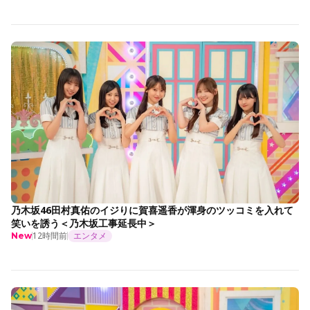
乃木坂46田村真佑のイジりに賀喜遥香が渾身のツッコミを入れて
笑いを誘う＜乃木坂工事延長中＞
12時間前
エンタメ
New