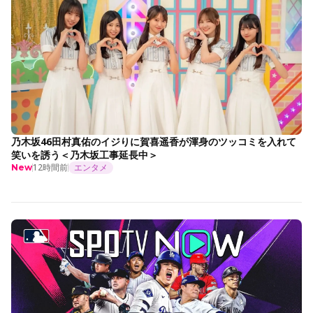
乃木坂46田村真佑のイジりに賀喜遥香が渾身のツッコミを入れて
笑いを誘う＜乃木坂工事延長中＞
12時間前
エンタメ
New