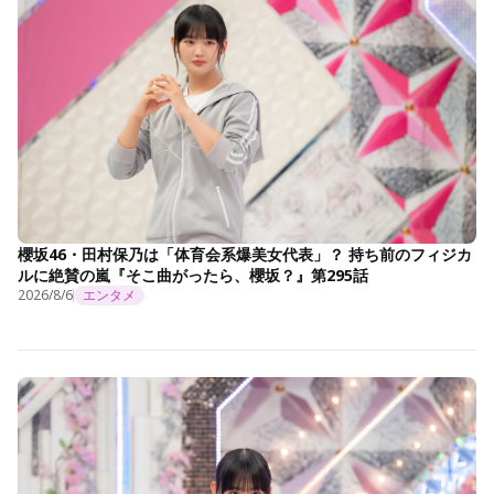
櫻坂46・田村保乃は「体育会系爆美女代表」？ 持ち前のフィジカ
ルに絶賛の嵐『そこ曲がったら、櫻坂？』第295話
2026/8/6
エンタメ