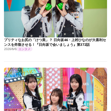
プリティなお尻の「けつ美」？ 日向坂46・上村ひなのが大喜利セ
ンスを炸裂させる！『日向坂で会いましょう』第372話
2026/8/6
エンタメ