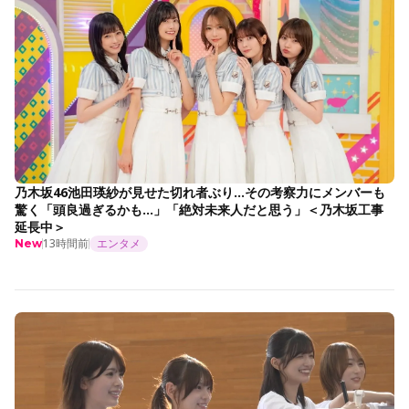
乃木坂46池田瑛紗が見せた切れ者ぶり…その考察力にメンバーも
驚く「頭良過ぎるかも…」「絶対未来人だと思う」＜乃木坂工事
延長中＞
13時間前
エンタメ
New