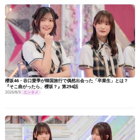
櫻坂46・谷口愛季が韓国旅行で偶然出会った「卒業生」とは？
『そこ曲がったら、櫻坂？』第294話
2026/8/3
エンタメ