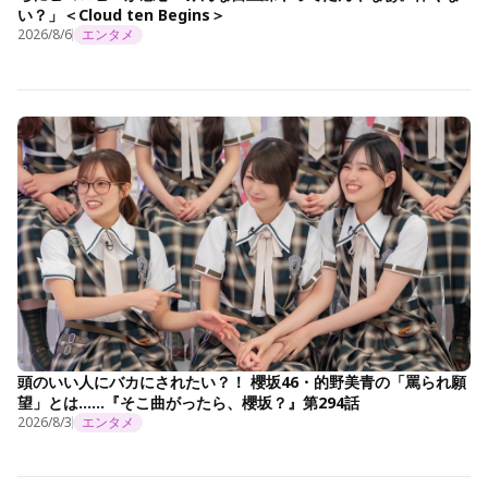
い？」＜Cloud ten Begins＞
2026/8/6
エンタメ
頭のいい人にバカにされたい？！ 櫻坂46・的野美青の「罵られ願
望」とは……『そこ曲がったら、櫻坂？』第294話
2026/8/3
エンタメ