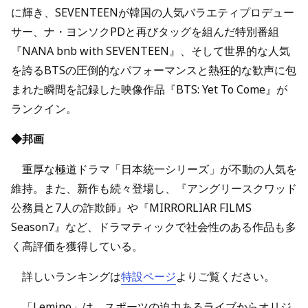
に輝き、SEVENTEENが韓国の人気バラエティプロデュー
サー、ナ・ヨンソクPDと再びタッグを組んだ特別番組
『NANA bnb with SEVENTEEN』、そして世界的な人気
を誇るBTSの圧倒的なパフォーマンスと熱狂的な歓声に包
まれた瞬間を記録した映像作品『BTS: Yet To Come』が
ランクイン。
◆邦画
重厚な極道ドラマ「日本統一シリーズ」が不動の人気を
維持。また、新作も続々登場し、『アングリースクワッド
公務員と7人の詐欺師』や『MIRRORLIAR FILMS
Season7』など、ドラマティックで社会性のある作品も多
く高評価を獲得している。
詳しいランキングは
特設ページ
よりご覧ください。
「Lemino」は、スポーツの迫力あるライブからオリジ