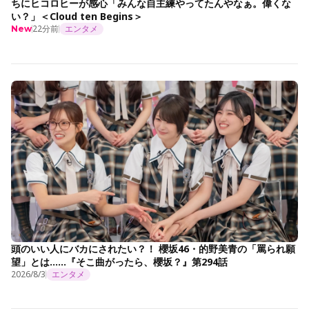
ちにヒコロヒーが感心「みんな自主練やってたんやなぁ。偉くな
い？」＜Cloud ten Begins＞
22分前
エンタメ
New
頭のいい人にバカにされたい？！ 櫻坂46・的野美青の「罵られ願
望」とは……『そこ曲がったら、櫻坂？』第294話
2026/8/3
エンタメ