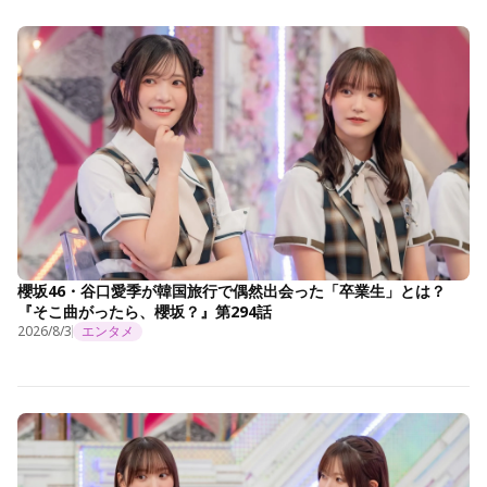
櫻坂46・谷口愛季が韓国旅行で偶然出会った「卒業生」とは？
『そこ曲がったら、櫻坂？』第294話
2026/8/3
エンタメ