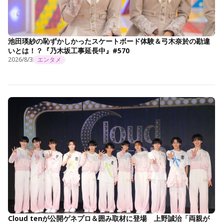
池田瑛紗の恥ずかしかったスケートボード体験＆弓木奈於の勘違
いとは！？『乃木坂工事延長中』#570
2026/8/3
エンタメ
Cloud tenが公開ゲネプロ＆囲み取材に登場 上野誠治「両親が