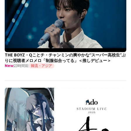
THE BOYZ・Qことチ・チャンミンの爽やかな“スーパー高校生”ぶ
りに視聴者メロメロ「制服似合ってる」＜推しデビュー＞
23時間前
韓流・アジア
New