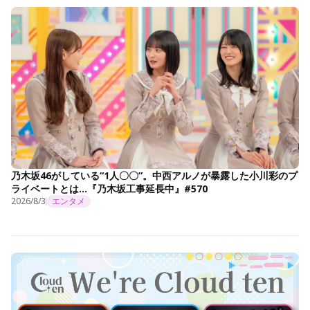
乃木坂46がしている“1人〇〇”。中西アルノが暴露した小川彩のプ
ライベートとは…『乃木坂工事延長中』#570
2026/8/3
エンタメ