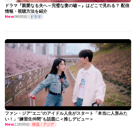
ドラマ『親愛なる夫へ～完璧な妻の嘘～』はどこで見れる？ 配信
情報・視聴方法を紹介
9時間前
ドラマ
New
ファン・ジア“エニ”のアイドル人生がスタート「本当に人形みた
い！」“練習生仲間”も話題に＜推しデビュー＞
22時間前
韓流・アジア
New