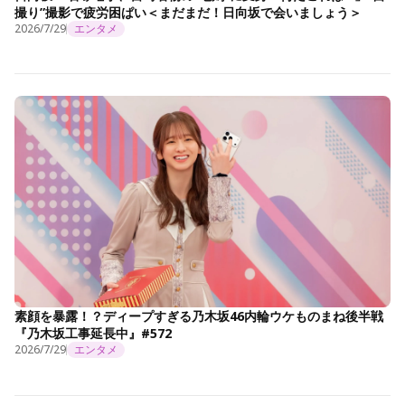
撮り”撮影で疲労困ぱい＜まだまだ！日向坂で会いましょう＞
2026/7/29
エンタメ
素顔を暴露！？ディープすぎる乃木坂46内輪ウケものまね後半戦
『乃木坂工事延長中』#572
2026/7/29
エンタメ