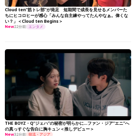
Cloud ten“筋トレ部”が発足 短期間で成長を見せるメンバーた
ちにヒコロヒーが感心「みんな自主練やってたんやなぁ。偉くな
い？」＜Cloud ten Begins＞
22分前
エンタメ
New
THE BOYZ・Q“ジェハ”の秘密が明らかに…ファン・ジア“エニ”へ
の真っすぐな告白に胸キュン＜推しデビュー＞
32分前
韓流・アジア
New