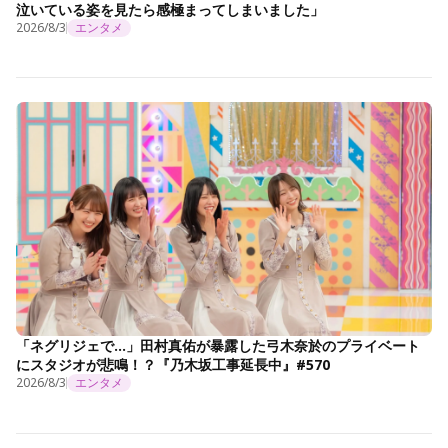
泣いている姿を見たら感極まってしまいました」
2026/8/3
エンタメ
「ネグリジェで…」田村真佑が暴露した弓木奈於のプライベート
にスタジオが悲鳴！？『乃木坂工事延長中』#570
2026/8/3
エンタメ