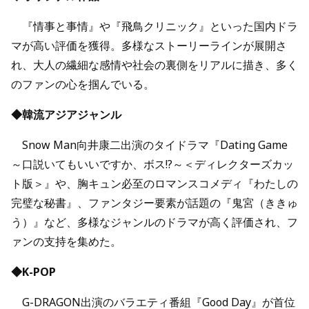
『情事と事情』や『飛鳥クリニック』といった国内ドラ
マが高い評価を獲得。多様なストーリーラインが展開さ
れ、大人の繊細な感情や社会の裏側をリアルに描き、多く
のファンの心を掴んでいる。
◆韓流アジアジャンル
Snow Man向井康二出演のタイドラマ『Dating Game
～口説いてもいいですか、ボス!?～＜ディレクターズカッ
ト版＞』や、胸キュン必至のロマンスコメディ『わたしの
完璧な秘書』、ファンタジー要素が話題の『鬼宮（ききゅ
う）』など、多様なジャンルのドラマが高く評価され、フ
ァンの支持を集めた。
◆K-POP
G-DRAGON出演のバラエティ番組『Good Day』が首位