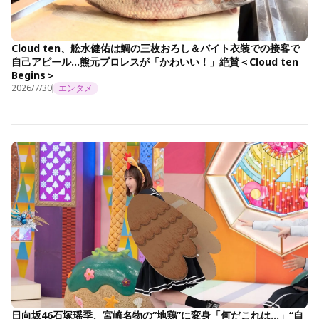
Cloud ten、舩水健佑は鯛の三枚おろし＆バイト衣装での接客で
自己アピール…熊元プロレスが「かわいい！」絶賛＜Cloud ten
Begins＞
2026/7/30
エンタメ
日向坂46石塚瑶季、宮崎名物の“地鶏”に変身「何だこれは…」“自