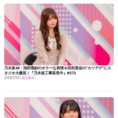
乃木坂46・池田瑛紗のホラーな表情＆田村真佑の“カツアゲ”にス
タジオ大爆笑！『乃木坂工事延長中』#572
2026/7/29
エンタメ