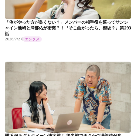
「俺がやった方が良くない？」メンバーの相手役を巡ってサンシ
ャイン池崎と澤部佑が衝突？！『そこ曲がったら、櫻坂？』第293
話
2026/7/27
エンタメ
櫻坂46あざとクイーン決定戦！ 後半戦でまさかの澤部佑が参