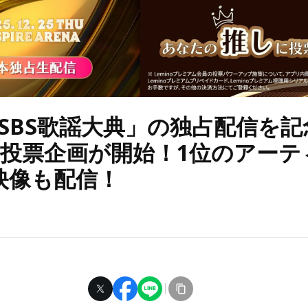
5 SBS歌謡大典」の独占配信を
no投票企画が開始！1位のアー
映像も配信！