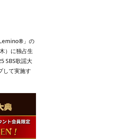
mino®」の
日（木）に独占生
5 SBS歌謡大
ップして実施す