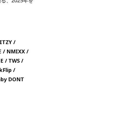
る、2025年を
ITZY /
 / NMIXX /
 / TWS /
Flip /
Baby DONT