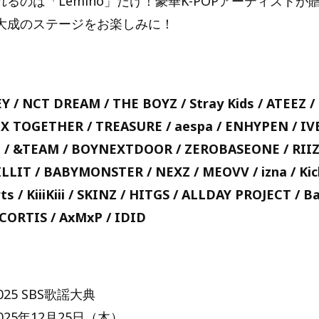
るのは「Lemino」だけ！豪華K-POPアーティストが贈
大成のステージをお楽しみに！
 / NCT DREAM / THE BOYZ / Stray Kids / ATEEZ / 
TOGETHER / TREASURE / aespa / ENHYPEN / IVE
 / &TEAM / BOYNEXTDOOR / ZEROBASEONE / RIIZE
LLIT / BABYMONSTER / NEXZ / MEOVV / izna / Kick
s / KiiiKiii / SKINZ / HITGS / ALLDAY PROJECT / 
 CORTIS / AxMxP / IDID
】
25 SBS歌謡大典
25年12月25日（木）