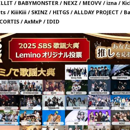
LLIT / BABYMONSTER / NEXZ / MEOVV / izna / Kick
s / KiiiKiii / SKINZ / HITGS / ALLDAY PROJECT / 
 CORTIS / AxMxP / IDID