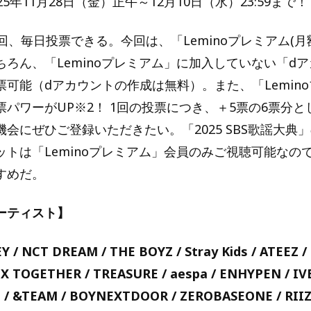
5年11月28日（金）正午～12月10日（水）23:59まで！
回、毎日投票できる。今回は、「Leminoプレミアム(月額
ちろん、「Leminoプレミアム」に加入していない「d
票可能（dアカウントの作成は無料）。また、「Lemin
票パワーがUP※2！ 1回の投票につき、＋5票の6票分
会にぜひご登録いただきたい。「2025 SBS歌謡大典
ットは「Leminoプレミアム」会員のみご視聴可能なの
すめだ。
ーティスト】
 / NCT DREAM / THE BOYZ / Stray Kids / ATEEZ / 
TOGETHER / TREASURE / aespa / ENHYPEN / IVE
 / &TEAM / BOYNEXTDOOR / ZEROBASEONE / RIIZE