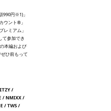
990円※1)」
アカウント®」
oプレミアム」
として参加でき
」の本編および
でぜひ前もって
ITZY /
 / NMIXX /
 / TWS /