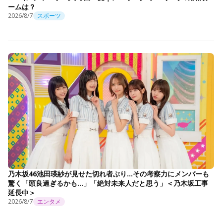
ームは？
2026/8/7
スポーツ
乃木坂46池田瑛紗が見せた切れ者ぶり…その考察力にメンバーも
驚く「頭良過ぎるかも…」「絶対未来人だと思う」＜乃木坂工事
延長中＞
2026/8/7
エンタメ