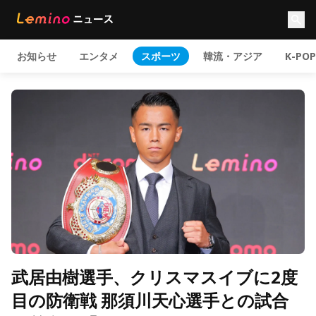
お知らせ
エンタメ
スポーツ
韓流・アジア
K-POP
武居由樹選手、クリスマスイブに2度
目の防衛戦 那須川天心選手との試合