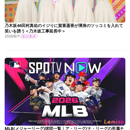
乃木坂46田村真佑のイジりに賀喜遥香が渾身のツッコミを入れて
笑いを誘う＜乃木坂工事延長中＞
2026/8/7
エンタメ
MLB(メジャーリーグ)球団一覧｜ア・リーグ/ナ・リーグの所属チ