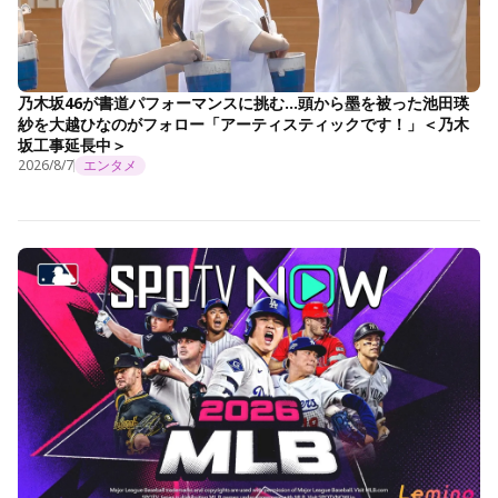
乃木坂46が書道パフォーマンスに挑む…頭から墨を被った池田瑛
紗を大越ひなのがフォロー「アーティスティックです！」＜乃木
坂工事延長中＞
2026/8/7
エンタメ