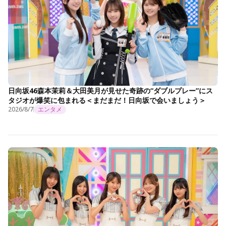
日向坂46森本茉莉＆大田美月が見せた奇跡の“ダブルプレー”にス
タジオが爆笑に包まれる＜まだまだ！日向坂で会いましょう＞
2026/8/7
エンタメ