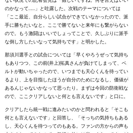
ない状況での記者会見は「難しいですね。何を言えばいい
のかなって……」と吐露した。次戦のテーマについては
「ここ最近、自分らしい試合ができていなかったので、派
手に勝ちたいなと。ここで勝てないと来年にも繋がらない
ので。もう激闘はいいでしょってことで、久しぶりに派手
な倒し方したいなって気持ちです」と明かした。
那須川選手との試合については「早くやろうぜって気持ち
もありつつ、この前(井上)拓真さんが負けてしまって、ベ
ルトが動いちゃったので、いつまでも天心くんを待ってい
るより、上を目指したほうが自分のためになるし、価値が
あるんじゃないかなって思ったり。まずは今回の防衛戦な
ので、ここクリアしないと何とも言えないです」と口に。
クリアしたら統一戦に進みたいのかと問われると「そこも
何とも言えないです」と回答し、「そっちの気持ちもある
し、天心くんを待つってのもある。ファンの方からの声も