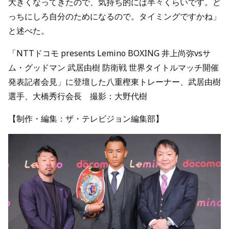
大きくなってきたので、気持ち的には半々くらいです。ど
っちにしろ自分のためになるので。タイミングですかね」
と述べた。
「NTTドコモ presents Lemino BOXING 井上尚弥vsサ
ム・グッドマン 武居由樹 防衛戦 世界タイトルマッチ開催
発表記者会見」に登壇した八重樫東トレーナー、武居由樹
選手、大橋秀行会長 撮影：大野代樹
【制作・編集：ザ・テレビジョン編集部】