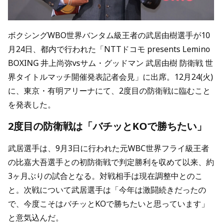
ボクシングWBO世界バンタム級王者の武居由樹選手が10
月24日、都内で行われた「NTTドコモ presents Lemino
BOXING 井上尚弥vsサム・グッドマン 武居由樹 防衛戦 世
界タイトルマッチ開催発表記者会見」に出席。12月24(火)
に、東京・有明アリーナにて、2度目の防衛戦に臨むこと
を発表した。
2度目の防衛戦は「バチッとKOで勝ちたい」
武居選手は、9月3日に行われた元WBC世界フライ級王者
の比嘉大吾選手との初防衛戦で判定勝利を収めて以来、約
3ヶ月ぶりの試合となる。対戦相手は現在調整中とのこ
と。次戦について武居選手は「今年は激闘続きだったの
で、今度こそはバチッとKOで勝ちたいと思っています」
と意気込んだ。