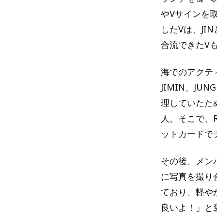
やVサインを
したVは、J
合流できたV
海でのアクテ
JIMIN、J
理していたた
人。そこで、
ットカードで
その後、メン
に写真を撮り
ており、軽や
良いよ！」と褒