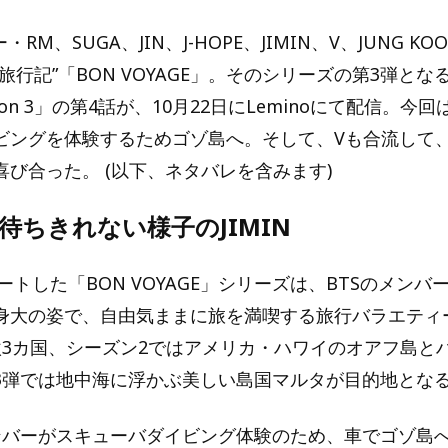
・RM、SUGA、JIN、J-HOPE、JIMIN、V、JUNG K
旅行記”「BON VOYAGE」。そのシリーズの第3弾とな
eason 3」の第4話が、10月22日にLeminoにて配信。
ビングを体験するためゴゾ島へ。そして、Vも合流して
喜び合った。 (以下、ネタバレを含みます)
待ちきれない様子のJIMIN
タートした「BON VOYAGE」シリーズは、BTSのメン
身大の姿で、自由気ままに旅を満喫する旅行バラエティ
欧3カ国、シーズン2ではアメリカ・ハワイのオアフ島と
3弾では地中海に浮かぶ美しい島国マルタが目的地とな
ンバーがスキューバダイビング体験のため、車でゴゾ島