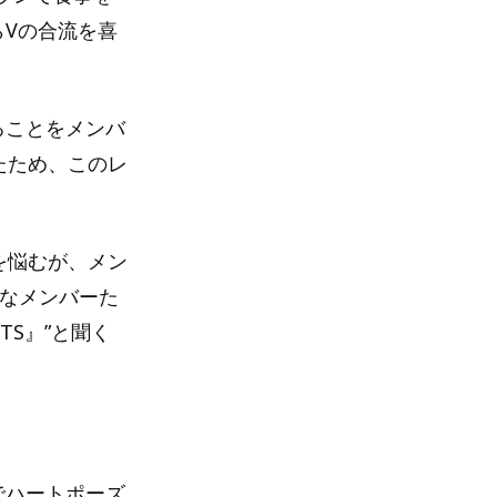
らVの合流を喜
ることをメンバ
たため、このレ
を悩むが、メン
んなメンバーた
BTS』”と聞く
でハートポーズ