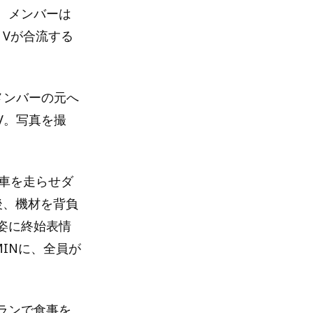
。メンバーは
Vが合流する
メンバーの元へ
V。写真を撮
車を走らせダ
後、機材を背負
姿に終始表情
INに、全員が
ランで食事を