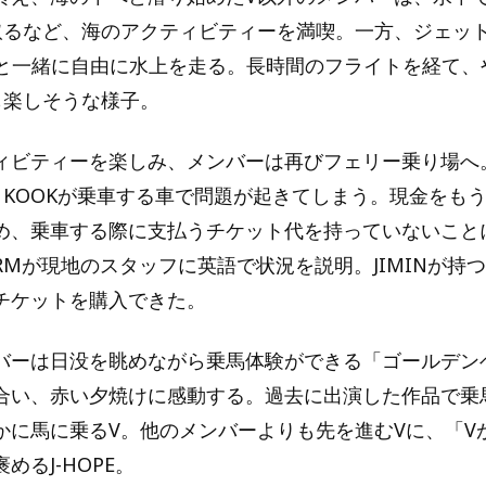
取るなど、海のアクティビティーを満喫。一方、ジェッ
INと一緒に自由に水上を走る。長時間のフライトを経て
も楽しそうな様子。
ィビティーを楽しみ、メンバーは再びフェリー乗り場へ
UNG KOOKが乗車する車で問題が起きてしまう。現金をも
め、乗車する際に支払うチケット代を持っていないこと
RMが現地のスタッフに英語で状況を説明。JIMINが持
チケットを購入できた。
バーは日没を眺めながら乗馬体験ができる「ゴールデン
合い、赤い夕焼けに感動する。過去に出演した作品で乗
かに馬に乗るV。他のメンバーよりも先を進むVに、「V
めるJ-HOPE。