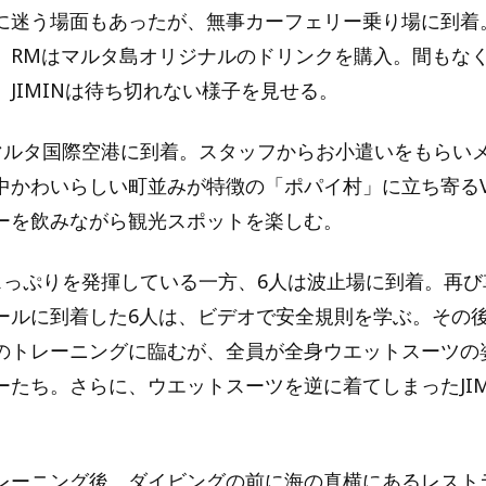
に迷う場面もあったが、無事カーフェリー乗り場に到着
、RMはマルタ島オリジナルのドリンクを購入。間もなく
JIMINは待ち切れない様子を見せる。
マルタ国際空港に到着。スタッフからお小遣いをもらい
中かわいらしい町並みが特徴の「ポパイ村」に立ち寄る
ーを飲みながら観光スポットを楽しむ。
スっぷりを発揮している一方、6人は波止場に到着。再び
ールに到着した6人は、ビデオで安全規則を学ぶ。その
のトレーニングに臨むが、全員が全身ウエットスーツの
ーたち。さらに、ウエットスーツを逆に着てしまったJIM
レーニング後、ダイビングの前に海の真横にあるレスト