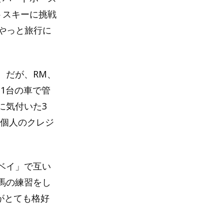
トスキーに挑戦
、やっと旅行に
。だが、RM、
う1台の車で管
に気付いた3
つ個人のクレジ
ベイ」で互い
馬の練習をし
がとても格好