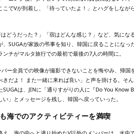
ここでVが到着し、「待っていたよ！」とハグをしなが
行はどうだった？」「宿はどんな感じ？」など、気にな
が、SUGAが家族の弔事を知り、韓国に戻ることになっ
ランチがマルタ旅行での最初で最後の7人の時間に。
メンバー全員での映像が撮影できないことを悔やみ、帰国
べきだよ！ また一緒に来れば良い」と声を掛ける。そ
UGAは、JINに「通りすがりの人に『Do You Know 
しい」とメッセージを残し、韓国へ戻っていった。
Vも海でのアクティビティーを満喫
終え、海の中へと潜り始めたV以外のメンバーは、水中