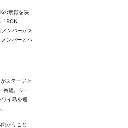
OOKの素顔を映
る「BON
今回はメンバーがス
、メンバーとハ
バーがステージ上
ー番組。シー
ハワイ島を巡
る。
へ向かうこと