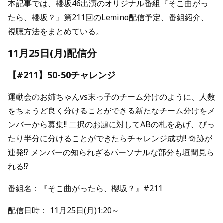
本記事では、櫻坂46出演のオリジナル番組『そこ曲がっ
たら、櫻坂？』第211回のLemino配信予定、番組紹介、
視聴方法をまとめている。
11月25日(月)配信分
【#211】50-50チャレンジ
運動会のお姉ちゃんvs末っ子のチーム分けのように、人数
をちょうど良く分けることができる新たなチーム分けをメ
ンバーから募集!! 二択のお題に対してABの札をあげ、ぴっ
たり半分に分けることができたらチャレンジ成功!! 奇跡が
連発!? メンバーの知られざるパーソナルな部分も垣間見ら
れる!?
番組名：『そこ曲がったら、櫻坂？』#211
配信日時： 11月25日(月)1:20～