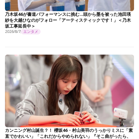
乃木坂46が書道パフォーマンスに挑む…頭から墨を被った池田瑛
紗を大越ひなのがフォロー「アーティスティックです！」＜乃木
坂工事延長中＞
2026/8/7
エンタメ
カンニング村山誕生？！ 櫻坂46・村山美羽のうっかりミスに「素
直でかわいい」「これだからやめられない」『そこ曲がったら、