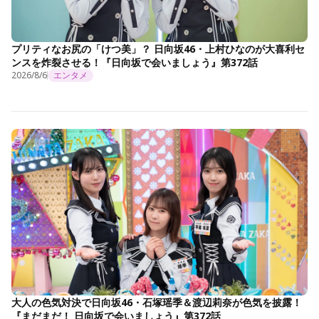
プリティなお尻の「けつ美」？ 日向坂46・上村ひなのが大喜利セ
ンスを炸裂させる！『日向坂で会いましょう』第372話
2026/8/6
エンタメ
大人の色気対決で日向坂46・石塚瑶季＆渡辺莉奈が色気を披露！
『まだまだ！ 日向坂で会いましょう』第372話