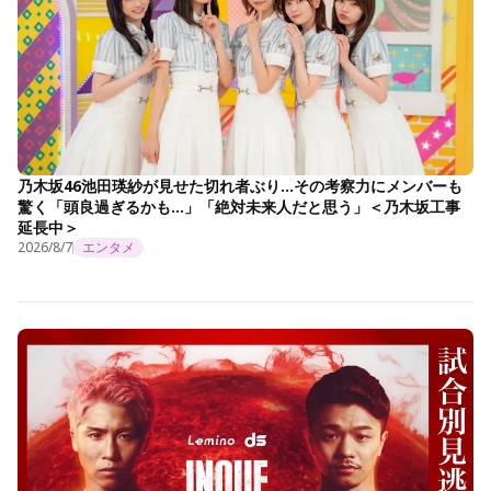
乃木坂46池田瑛紗が見せた切れ者ぶり…その考察力にメンバーも
驚く「頭良過ぎるかも…」「絶対未来人だと思う」＜乃木坂工事
延長中＞
2026/8/7
エンタメ