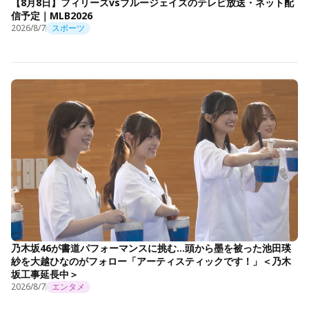
【8月8日】フィリーズvsブルージェイズのテレビ放送・ネット配
信予定｜MLB2026
2026/8/7
スポーツ
乃木坂46が書道パフォーマンスに挑む…頭から墨を被った池田瑛
紗を大越ひなのがフォロー「アーティスティックです！」＜乃木
坂工事延長中＞
2026/8/7
エンタメ