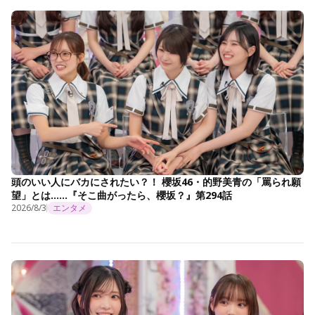
頭のいい人にバカにされたい？！ 櫻坂46・的野美青の「罵られ願
望」とは……『そこ曲がったら、櫻坂？』第294話
2026/8/3
エンタメ