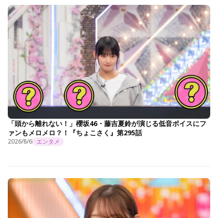
「頭から離れない！」櫻坂46・藤吉夏鈴が演じる低音ボイスにフ
ァンもメロメロ？！『ちょこさく』第295話
2026/8/6
エンタメ