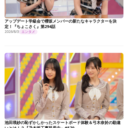
アップデート学級会で櫻坂メンバーの新たなキャラクターを決
定！『ちょこさく』第294話
2026/8/3
エンタメ
池田瑛紗の恥ずかしかったスケートボード体験＆弓木奈於の勘違
いとは！？『乃木坂工事延長中』#570