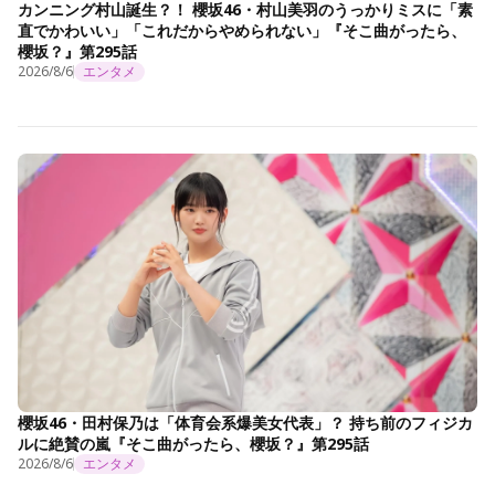
カンニング村山誕生？！ 櫻坂46・村山美羽のうっかりミスに「素
直でかわいい」「これだからやめられない」『そこ曲がったら、
櫻坂？』第295話
2026/8/6
エンタメ
櫻坂46・田村保乃は「体育会系爆美女代表」？ 持ち前のフィジカ
ルに絶賛の嵐『そこ曲がったら、櫻坂？』第295話
2026/8/6
エンタメ