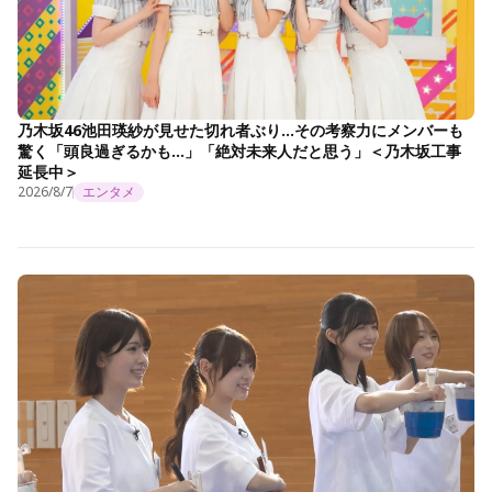
乃木坂46池田瑛紗が見せた切れ者ぶり…その考察力にメンバーも
驚く「頭良過ぎるかも…」「絶対未来人だと思う」＜乃木坂工事
延長中＞
2026/8/7
エンタメ