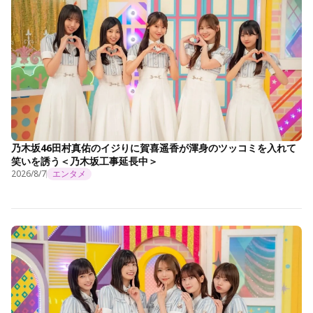
乃木坂46田村真佑のイジりに賀喜遥香が渾身のツッコミを入れて
笑いを誘う＜乃木坂工事延長中＞
2026/8/7
エンタメ