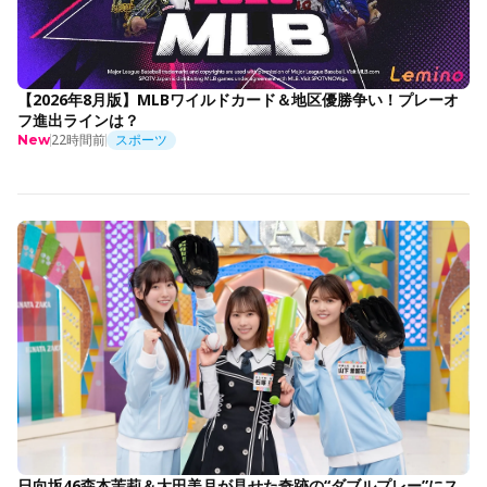
【2026年8月版】MLBワイルドカード＆地区優勝争い！プレーオ
フ進出ラインは？
22時間前
スポーツ
New
日向坂46森本茉莉＆大田美月が見せた奇跡の“ダブルプレー”にス