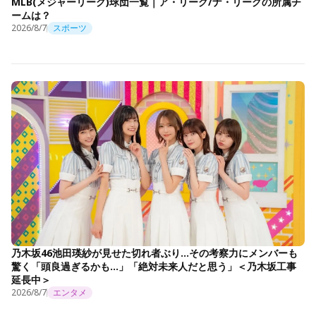
MLB(メジャーリーグ)球団一覧｜ア・リーグ/ナ・リーグの所属チ
ームは？
2026/8/7
スポーツ
乃木坂46池田瑛紗が見せた切れ者ぶり…その考察力にメンバーも
驚く「頭良過ぎるかも…」「絶対未来人だと思う」＜乃木坂工事
延長中＞
2026/8/7
エンタメ