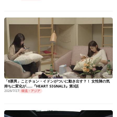
「0票男」ことチョン・イドンがついに動き出す？！ 女性陣の気
持ちに変化が……『HEART SIGNAL3』第3話
2026/7/27
韓流・アジア