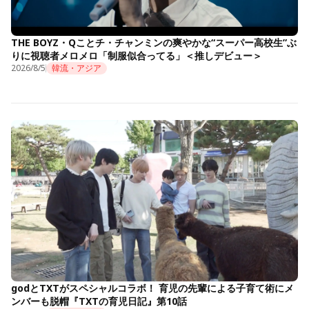
THE BOYZ・Qことチ・チャンミンの爽やかな“スーパー高校生”ぶ
りに視聴者メロメロ「制服似合ってる」＜推しデビュー＞
2026/8/5
韓流・アジア
godとTXTがスペシャルコラボ！ 育児の先輩による子育て術にメ
ンバーも脱帽『TXTの育児日記』第10話