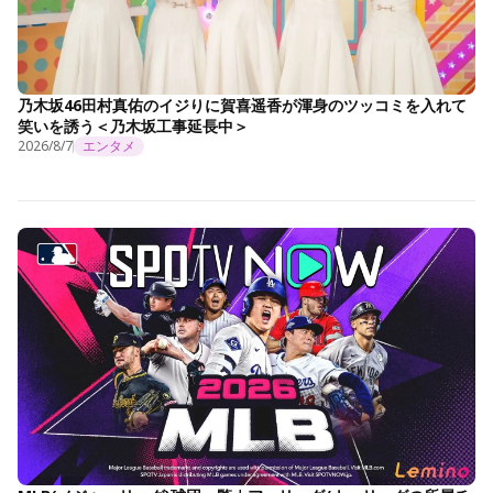
乃木坂46田村真佑のイジりに賀喜遥香が渾身のツッコミを入れて
笑いを誘う＜乃木坂工事延長中＞
2026/8/7
エンタメ