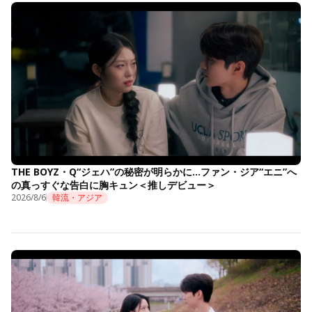
THE BOYZ・Q“ジェハ”の秘密が明らかに…ファン・ジア“エニ”へ
の真っすぐな告白に胸キュン＜推しデビュー＞
2026/8/6
韓流・アジア