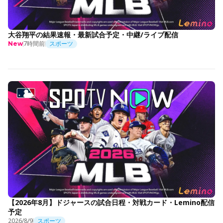
大谷翔平の結果速報・最新試合予定・中継/ライブ配信
7時間前
スポーツ
New
【2026年8月】ドジャースの試合日程・対戦カード・Lemino配信
予定
2026/8/9
スポーツ