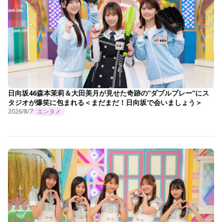
日向坂46森本茉莉＆大田美月が見せた奇跡の“ダブルプレー”にス
タジオが爆笑に包まれる＜まだまだ！日向坂で会いましょう＞
2026/8/7
エンタメ