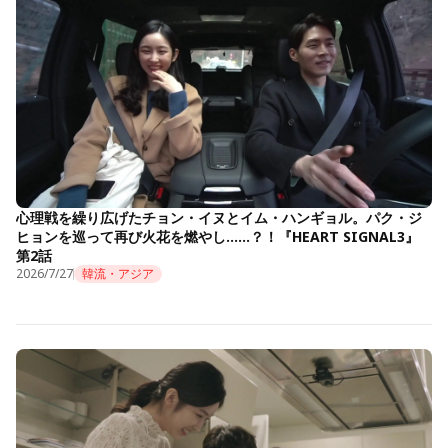
心理戦を繰り広げたチョン・イヌとイム・ハンギョル。パク・ジ
ヒョンを巡って再び火花を燃やし……？！『HEART SIGNAL3』
第2話
2026/7/27
韓流・アジア