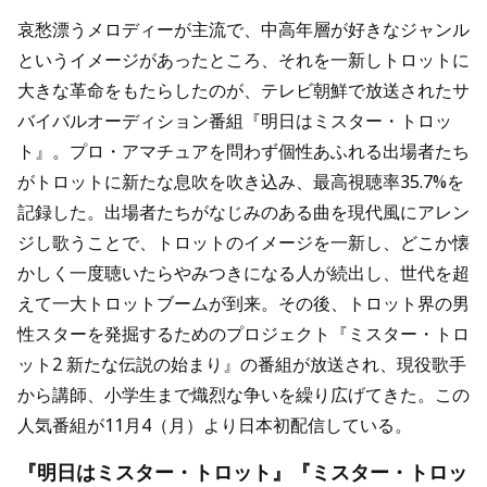
哀愁漂うメロディーが主流で、中高年層が好きなジャンル
というイメージがあったところ、それを一新しトロットに
大きな革命をもたらしたのが、テレビ朝鮮で放送されたサ
バイバルオーディション番組『明日はミスター・トロッ
ト』。プロ・アマチュアを問わず個性あふれる出場者たち
がトロットに新たな息吹を吹き込み、最高視聴率35.7%を
記録した。出場者たちがなじみのある曲を現代風にアレン
ジし歌うことで、トロットのイメージを一新し、どこか懐
かしく一度聴いたらやみつきになる人が続出し、世代を超
えて一大トロットブームが到来。その後、トロット界の男
性スターを発掘するためのプロジェクト『ミスター・トロ
ット2 新たな伝説の始まり』の番組が放送され、現役歌手
から講師、小学生まで熾烈な争いを繰り広げてきた。この
人気番組が11月4（月）より日本初配信している。
『明日はミスター・トロット』『ミスター・トロッ