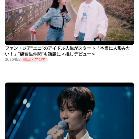
ファン・ジア“エニ”のアイドル人生がスタート「本当に人形みた
い！」“練習生仲間”も話題に＜推しデビュー＞
2026/8/5
韓流・アジア