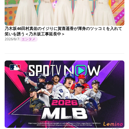
乃木坂46田村真佑のイジりに賀喜遥香が渾身のツッコミを入れて
笑いを誘う＜乃木坂工事延長中＞
2026/8/7
エンタメ