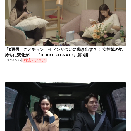
「0票男」ことチョン・イドンがついに動き出す？！ 女性陣の気
持ちに変化が……『HEART SIGNAL3』第3話
2026/7/27
韓流・アジア