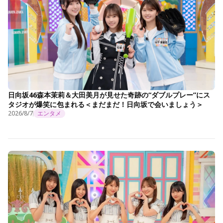
日向坂46森本茉莉＆大田美月が見せた奇跡の“ダブルプレー”にス
タジオが爆笑に包まれる＜まだまだ！日向坂で会いましょう＞
2026/8/7
エンタメ