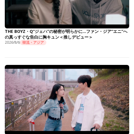
THE BOYZ・Q“ジェハ”の秘密が明らかに…ファン・ジア“エニ”へ
の真っすぐな告白に胸キュン＜推しデビュー＞
2026/8/6
韓流・アジア