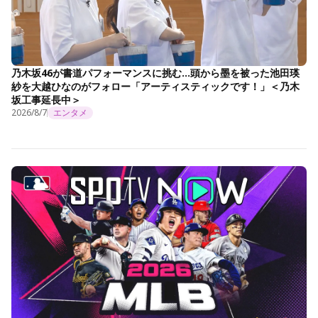
乃木坂46が書道パフォーマンスに挑む…頭から墨を被った池田瑛
紗を大越ひなのがフォロー「アーティスティックです！」＜乃木
坂工事延長中＞
2026/8/7
エンタメ