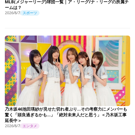
MLB(メジャーリーグ)球団一覧｜ア・リーグ/ナ・リーグの所属チ
ームは？
2026/8/7
スポーツ
乃木坂46池田瑛紗が見せた切れ者ぶり…その考察力にメンバーも
驚く「頭良過ぎるかも…」「絶対未来人だと思う」＜乃木坂工事
延長中＞
2026/8/7
エンタメ