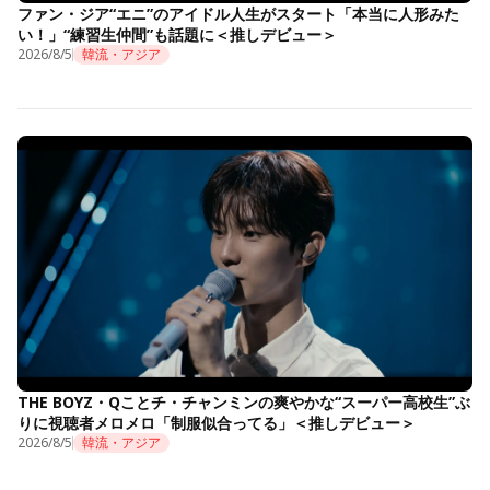
ファン・ジア“エニ”のアイドル人生がスタート「本当に人形みた
い！」“練習生仲間”も話題に＜推しデビュー＞
2026/8/5
韓流・アジア
THE BOYZ・Qことチ・チャンミンの爽やかな“スーパー高校生”ぶ
りに視聴者メロメロ「制服似合ってる」＜推しデビュー＞
2026/8/5
韓流・アジア