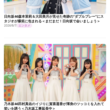
日向坂46森本茉莉＆大田美月が見せた奇跡の“ダブルプレー”にス
タジオが爆笑に包まれる＜まだまだ！日向坂で会いましょう＞
2026/8/7
エンタメ
乃木坂46田村真佑のイジりに賀喜遥香が渾身のツッコミを入れて
笑いを誘う＜乃木坂工事延長中＞