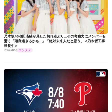
乃木坂46池田瑛紗が見せた切れ者ぶり…その考察力にメンバーも
驚く「頭良過ぎるかも…」「絶対未来人だと思う」＜乃木坂工事
延長中＞
2026/8/7
エンタメ