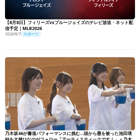
【8月8日】フィリーズvsブルージェイズのテレビ放送・ネット配
信予定｜MLB2026
2026/8/7
スポーツ
乃木坂46が書道パフォーマンスに挑む…頭から墨を被った池田瑛
紗を大越ひなのがフォロー「アーティスティックです！」＜乃木