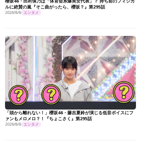
櫻坂46・田村保乃は「体育会系爆美女代表」？ 持ち前のフィジカ
ルに絶賛の嵐『そこ曲がったら、櫻坂？』第295話
2026/8/6
エンタメ
「頭から離れない！」櫻坂46・藤吉夏鈴が演じる低音ボイスにフ
ァンもメロメロ？！『ちょこさく』第295話
2026/8/6
エンタメ