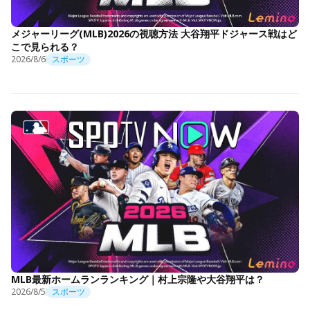
メジャーリーグ(MLB)2026の視聴方法 大谷翔平ドジャース戦はど
こで見られる？
2026/8/6
スポーツ
MLB最新ホームランランキング｜村上宗隆や大谷翔平は？
2026/8/5
スポーツ