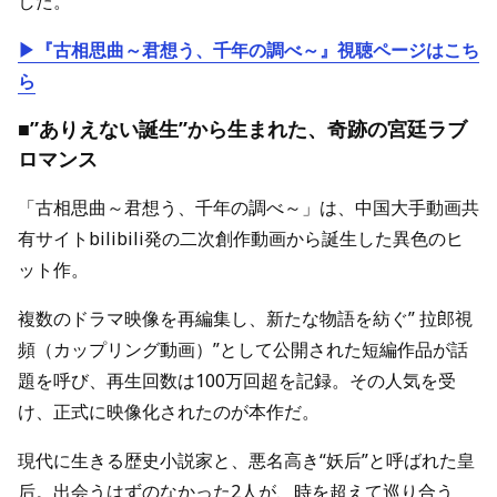
した。
▶『古相思曲～君想う、千年の調べ～』視聴ページはこち
ら
■”ありえない誕生”から生まれた、奇跡の宮廷ラブ
ロマンス
「古相思曲～君想う、千年の調べ～」は、中国大手動画共
有サイトbilibili発の二次創作動画から誕生した異色のヒ
ット作。
複数のドラマ映像を再編集し、新たな物語を紡ぐ” 拉郎視
頻（カップリング動画）”として公開された短編作品が話
題を呼び、再生回数は100万回超を記録。その人気を受
け、正式に映像化されたのが本作だ。
現代に生きる歴史小説家と、悪名高き“妖后”と呼ばれた皇
后。出会うはずのなかった2人が、時を超えて巡り合う