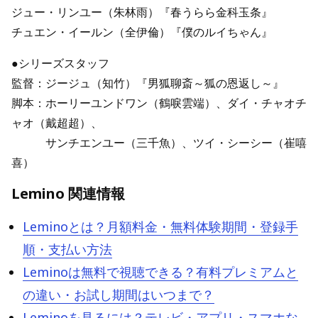
ジュー・リンユー（朱林雨）『春うらら金科玉条』
チュエン・イールン（全伊倫）『僕のルイちゃん』
●シリーズスタッフ
監督：ジージュ（知竹）『男狐聊斎～狐の恩返し～』
脚本：ホーリーユンドワン（鶴唳雲端）、ダイ・チャオチ
ャオ（戴超超）、
サンチエンユー（三千魚）、ツイ・シーシー（崔嘻
喜）
Lemino 関連情報
Leminoとは？月額料金・無料体験期間・登録手
順・支払い方法
Leminoは無料で視聴できる？有料プレミアムと
の違い・お試し期間はいつまで？
Leminoを見るには？テレビ・アプリ・スマホな