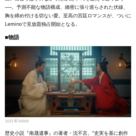
──。予測不能な物語構成、緻密に張り巡らされた伏線、
胸を締め付ける切ない愛。至高の宮廷ロマンスが、ついに
Leminoで見放題独占開始となる。
■物語
2023 © bilibili
歴史小説『南晟遺事』の著者・沈不言。“史実を基に創作