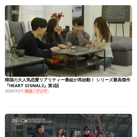
韓国の大人気恋愛リアリティー番組が再始動！ シリーズ最高傑作
『HEART SIGNAL2』第2話
2026/7/27
韓流・アジア