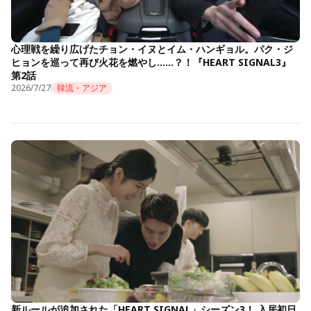
心理戦を繰り広げたチョン・イヌとイム・ハンギョル。パク・ジ
ヒョンを巡って再び火花を燃やし……？！『HEART SIGNAL3』
第2話
2026/7/27
韓流・アジア
新ルールが追加された「HEART SIGNAL」シーズン3！ 入居初日