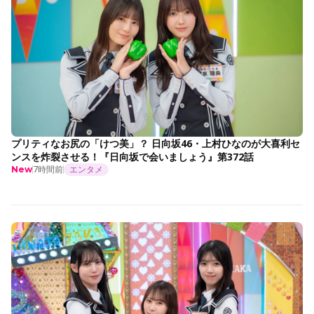
プリティなお尻の「けつ美」？ 日向坂46・上村ひなのが大喜利セ
ンスを炸裂させる！『日向坂で会いましょう』第372話
7時間前
エンタメ
New