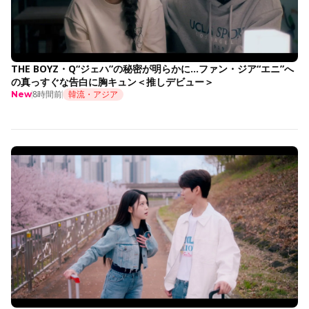
THE BOYZ・Q“ジェハ”の秘密が明らかに…ファン・ジア“エニ”へ
の真っすぐな告白に胸キュン＜推しデビュー＞
8時間前
韓流・アジア
New