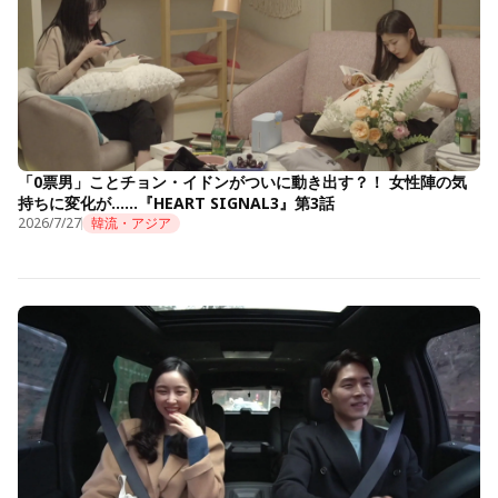
「0票男」ことチョン・イドンがついに動き出す？！ 女性陣の気
持ちに変化が……『HEART SIGNAL3』第3話
2026/7/27
韓流・アジア