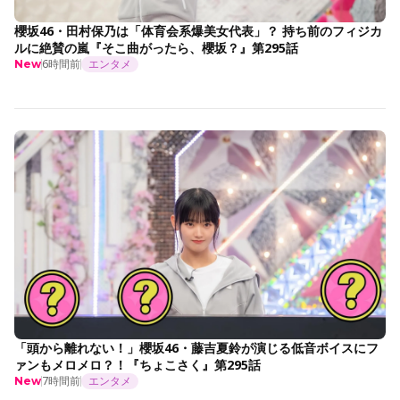
櫻坂46・田村保乃は「体育会系爆美女代表」？ 持ち前のフィジカ
ルに絶賛の嵐『そこ曲がったら、櫻坂？』第295話
6時間前
エンタメ
New
「頭から離れない！」櫻坂46・藤吉夏鈴が演じる低音ボイスにフ
ァンもメロメロ？！『ちょこさく』第295話
7時間前
エンタメ
New