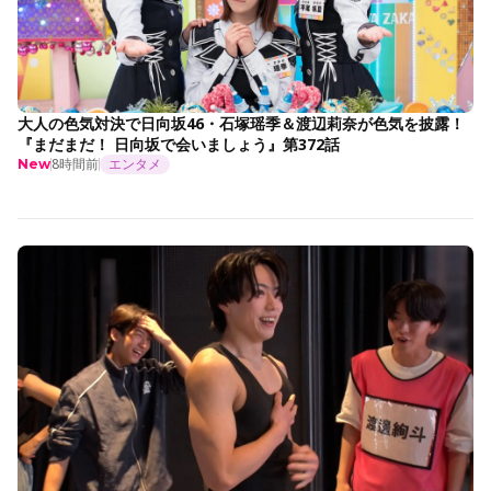
大人の色気対決で日向坂46・石塚瑶季＆渡辺莉奈が色気を披露！
『まだまだ！ 日向坂で会いましょう』第372話
8時間前
エンタメ
New