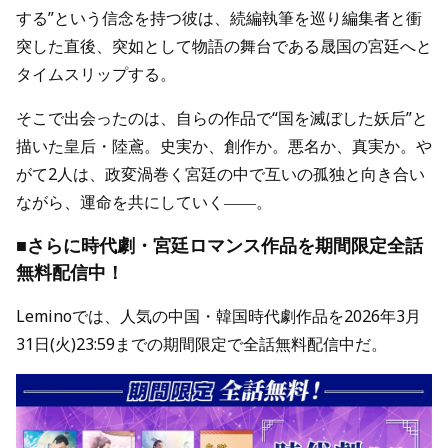
する”という信念を持つ彼は、続編執筆を巡り編集者と衝
突した直後、突如として物語の舞台である晟国の宮廷へと
タイムスリップする。
そこで出会ったのは、自らの作品で“国を滅ぼした妖后”と
描いた皇后・陸鳶。史実か、創作か。悪名か、真実か。や
がて2人は、政変渦巻く宮廷の中で互いの孤独と向き合い
ながら、運命を共にしていく――。
■さらに時代劇・宮廷ロマンス作品を期間限定全話
無料配信中！
Leminoでは、人気の中国・韓国時代劇作品を2026年3月
31日(火)23:59までの期間限定で全話無料配信中だ。