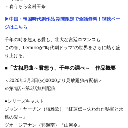
・春うらら金科玉条
▶中国・韓国時代劇作品 期間限定で全話無料！視聴ペー
ジはこちら
千年の時を超える愛も、壮大な宮廷ロマンスも――
この春、Leminoが“時代劇ドラマ”の世界をさらに熱く盛
り上げる。
■「古相思曲～君想う、千年の調べ～」作品概要
＜2026年3月3日(火)00:00より見放題独占配信＞
※第1話～第3話無料配信
●シリーズキャスト
ジャン・ヤーチン（張雅欽）『紅蓮伝～失われた秘宝と永
遠の愛～』
グオ・ジアナン（郭迦南）『山河令』