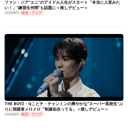
ファン・ジア“エニ”のアイドル人生がスタート「本当に人形みた
い！」“練習生仲間”も話題に＜推しデビュー＞
2026/8/5
韓流・アジア
THE BOYZ・Qことチ・チャンミンの爽やかな“スーパー高校生”ぶ
りに視聴者メロメロ「制服似合ってる」＜推しデビュー＞
2026/8/5
韓流・アジア