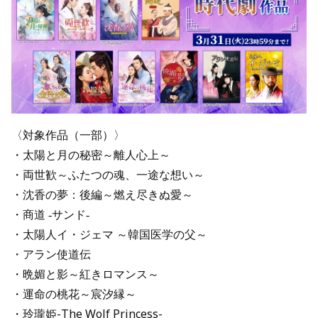
〈対象作品（一部）〉
・太陽と月の秘密～離人心上～
・両世歓～ふたつの魂、一途な想い～
・沈香の夢：後編～燃え尽きぬ愛～
・商道 ‐サンド‐
・太陽人イ・ジェマ ～韓国医学の父～
・アラン使道伝
・晩媚と影～紅きロマンス～
・運命の桃花～宸汐縁～
・玲瓏姫-The Wolf Princess-