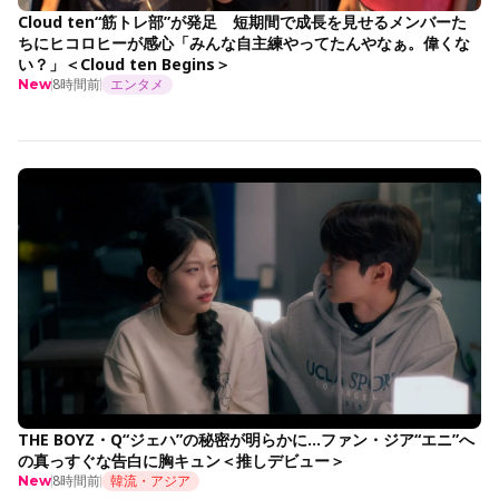
Cloud ten“筋トレ部”が発足 短期間で成長を見せるメンバーた
ちにヒコロヒーが感心「みんな自主練やってたんやなぁ。偉くな
い？」＜Cloud ten Begins＞
8時間前
エンタメ
New
THE BOYZ・Q“ジェハ”の秘密が明らかに…ファン・ジア“エニ”へ
の真っすぐな告白に胸キュン＜推しデビュー＞
8時間前
韓流・アジア
New