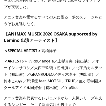
今回の第3弾発表により、さらに多彩で豪華なラインナッ
プが実現した。
アニメ音楽を愛するすべての人に贈る、夢のステージをど
うぞお見逃しなく。
【ANIMAX MUSIX 2026 OSAKA supported by
Lemino 出演アーティスト】
＜SPECIAL ARTIST＞
高橋洋子
＜ARTISTS＞
i☆Ris／angela／上杉真央（初出演）／オ
ーイシマサヨシ／大西亜玖璃（初出演）／北宇治カルテッ
ト（初出演）／GRANRODEO／佐々木李子（初出演）／
鈴木このみ／芹澤優 feat. MOTSU／TRUE／虹ヶ咲学園ス
クールアイドル同好会（初出演）／fripSide
アニメ音楽を代表するレジェンドから、人気シリーズを支
えるシンガー、そして新進気鋭の若手まで――