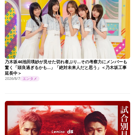
乃木坂46池田瑛紗が見せた切れ者ぶり…その考察力にメンバーも
驚く「頭良過ぎるかも…」「絶対未来人だと思う」＜乃木坂工事
延長中＞
2026/8/7
エンタメ