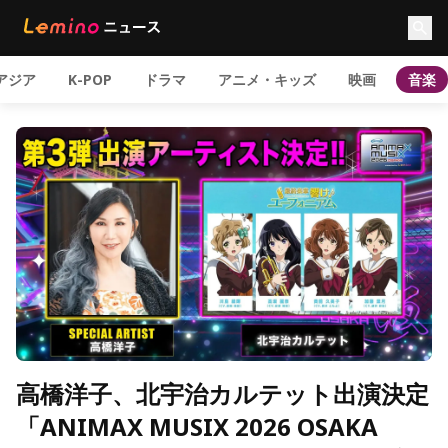
アジア
K-POP
ドラマ
アニメ・キッズ
映画
音楽
高橋洋子、北宇治カルテット出演決定
「ANIMAX MUSIX 2026 OSAKA