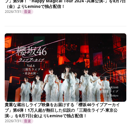
ブ」第5弾！「Happy Magical Tour 2024 -兵庫公演-」を8月7日
（金）よりLeminoで独占配信！
2026/7/31
音楽
貴重な蔵出しライブ映像をお届けする「櫻坂46ライブアーカイ
ブ」第6弾！1万人超が熱狂した伝説の「三期生ライブ-東京公
演-」を8月7日(金)よりLeminoで独占配信！
2026/7/31
音楽