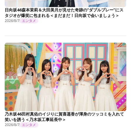
日向坂46森本茉莉＆大田美月が見せた奇跡の“ダブルプレー”にス
タジオが爆笑に包まれる＜まだまだ！日向坂で会いましょう＞
2026/8/7
エンタメ
乃木坂46田村真佑のイジりに賀喜遥香が渾身のツッコミを入れて
笑いを誘う＜乃木坂工事延長中＞
2026/8/7
エンタメ