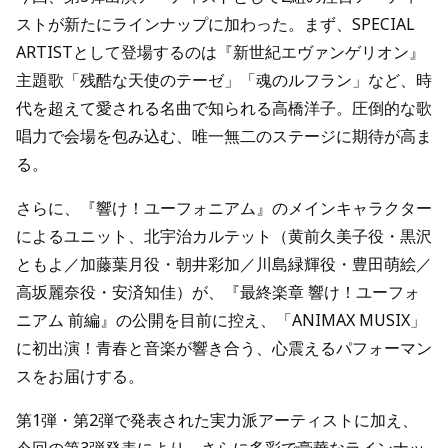
ストが新たにラインナップに加わった。まず、SPECIAL
ARTISTとして登場するのは『新世紀エヴァンゲリオン』
主題歌「残酷な天使のテーゼ」「魂のルフラン」など、時
代を超えて愛される名曲で知られる高橋洋子。圧倒的な歌
唱力で会場を包み込む、唯一無二のステージに期待が高ま
る。
さらに、『響け！ユーフォニアム』のメインキャラクター
によるユニット、北宇治カルテット（黄前久美子役・黒沢
ともよ／加藤葉月役・朝井彩加／川島緑輝役・豊田萌絵／
高坂麗奈役・安済知佳）が、『最終楽章 響け！ユーフォ
ニアム 前編』の公開を目前に控え、「ANIMAX MUSIX」
に初出演！青春と音楽が響き合う、心震えるパフォーマン
スをお届けする。
第1弾・第2弾で発表された実力派アーティストに加え、